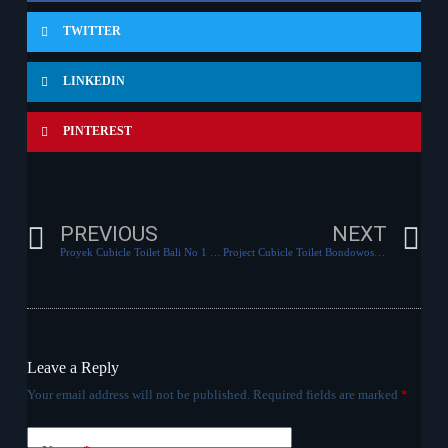
TWITTER
LINKEDIN
PINTEREST
PREVIOUS
NEXT
Proyek Cubicle Toilet Bali No 1 Untuk Properti Bapak Muhammad Nasrudin
Project Cubicle Toilet Bondowoso No 1 Pengerjaan Sangat Singkat
Leave a Reply
Your email address will not be published.
Required fields are marked
*