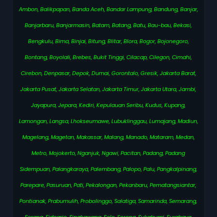
Ambon, Balikpapan, Banda Aceh, Bandar Lampung, Bandung, Banjar,
Banjarbaru, Banjarmasin, Batam, Batang, Batu, Bau-bau, Bekasi,
Bengkulu, Bima, Binjai, Bitung, Blitar, Blora, Bogor, Bojonegoro,
Bontang, Boyolali, Brebes, Bukit Tinggi, Cilacap, Cilegon, Cimahi,
Cirebon, Denpasar, Depok, Dumai, Gorontalo, Gresik, Jakarta Barat,
Jakarta Pusat, Jakarta Selatan, Jakarta Timur, Jakarta Utara, Jambi,
Jayapura, Jepara, Kediri, Kepulauan Seribu, Kudus, Kupang,
Lamongan, Langsa, Lhokseumawe, Lubuklinggau, Lumajang, Madiun,
Magelang, Magetan, Makassar, Malang, Manado, Mataram, Medan,
Metro, Mojokerto, Nganjuk, Ngawi, Pacitan, Padang, Padang
Sidempuan, Palangkaraya, Palembang, Palopo, Palu, Pangkalpinang,
Parepare, Pasuruan, Pati, Pekalongan, Pekanbaru, Pematangsiantar,
Pontianak, Prabumulih, Probolinggo, Salatiga, Samarinda, Semarang,
Serang, Sidoarjo, Singkawang, Solo, Sorong, Sukabumi, Surabaya,