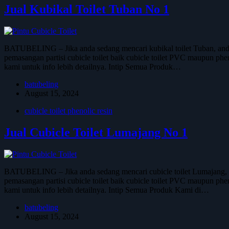
Jual Kubikal Toilet Tuban No 1
BATUBELING – Jika anda sedang mencari kubikal toilet Tuban, and
pemasangan partisi cubicle toilet baik cubicle toilet PVC maupun phen
kami untuk info lebih detailnya. Intip Semua Produk…
batubeling
August 15, 2024
cubicle toilet phenolic resin
Jual Cubicle Toilet Lumajang No 1
BATUBELING – Jika anda sedang mencari cubicle toilet Lumajang, 
pemasangan partisi cubicle toilet baik cubicle toilet PVC maupun phen
kami untuk info lebih detailnya. Intip Semua Produk Kami di…
batubeling
August 15, 2024