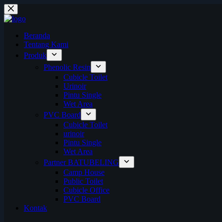
Skip
to
content
Beranda
Tentang Kami
Produk
Phenolic Resin
Cubicle Toilet
Urinoir
Pintu Single
Wet Area
PVC Board
Cubicle Toilet
urinoir
Pintu Single
Wet Area
Partner BATUBELING
Camp House
Public Toilet
Cubicle Office
PVC Board
Kontak