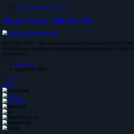
cubicle toilet phenolic resin
Harga Cubicle Toilet Per M2
BATUBELING – Jika anda sedang mencari Spesialist Cubicle Toilet,
kontraktor jasa pembuatan dan pemasangan partisi spesialist cubicle t
professional.…
batubeling
August 14, 2024
1
2
3
4
5
Next