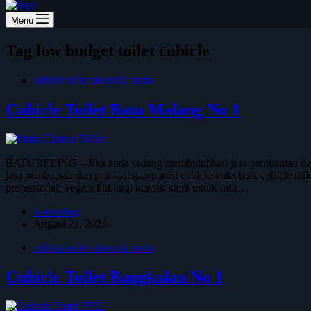
Menu
Tag
low budget toilet cubicle
cubicle toilet phenolic resin
Cubicle Toilet Batu Malang No 1
BATUBELING – Jika anda sedang membutuhkan jasa pembuatan dan pem
jasa pembuatan dan pemasangan partisi cubicle toilet baik cubicle toi
professional. Segera hubungi kontak kami untuk info…
batubeling
August 21, 2024
cubicle toilet phenolic resin
Cubicle Toilet Bangkalan No 1