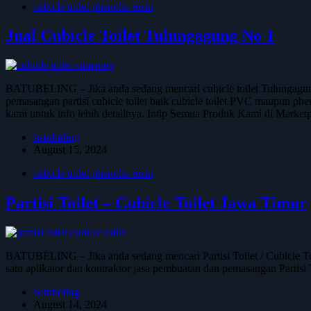
cubicle toilet phenolic resin
Jual Cubicle Toilet Tulungagung No 1
BATUBELING – Jika anda sedang mencari cubicle toilet Tulungagun
pemasangan partisi cubicle toilet baik cubicle toilet PVC maupun phen
kami untuk info lebih detailnya. Intip Semua Produk Kami di Marke
batubeling
August 15, 2024
cubicle toilet phenolic resin
Partisi Toilet – Cubicle Toilet Jawa Timur
BATUBELING – Jika anda sedang mencari Partisi Toilet / Cubicle T
satu aplikator dan kontraktor jasa pembuatan dan pemasangan Partisi
batubeling
August 14, 2024