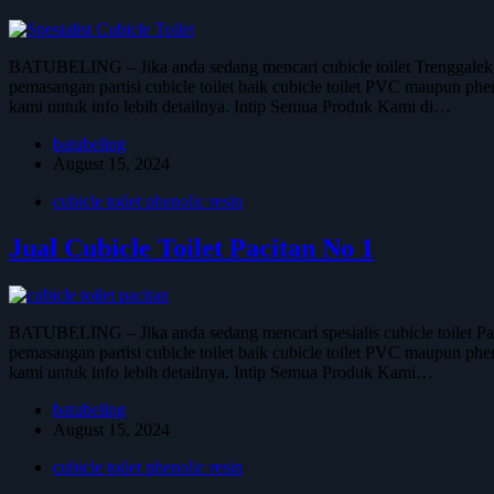
BATUBELING – Jika anda sedang mencari cubicle toilet Trenggalek
pemasangan partisi cubicle toilet baik cubicle toilet PVC maupun phen
kami untuk info lebih detailnya. Intip Semua Produk Kami di…
batubeling
August 15, 2024
cubicle toilet phenolic resin
Jual Cubicle Toilet Pacitan No 1
BATUBELING – Jika anda sedang mencari spesialis cubicle toilet P
pemasangan partisi cubicle toilet baik cubicle toilet PVC maupun phen
kami untuk info lebih detailnya. Intip Semua Produk Kami…
batubeling
August 15, 2024
cubicle toilet phenolic resin