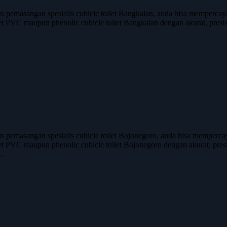
asangan spesialis cubicle toilet Bangkalan, anda bisa mempercayaka
let PVC maupun phenolic cubicle toilet Bangkalan dengan akurat, presisi
asangan spesialis cubicle toilet Bojonegoro, anda bisa mempercayak
let PVC maupun phenolic cubicle toilet Bojonegoro dengan akurat, presi
.…