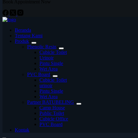
Book Appointment Now
Beranda
Tentang Kami
Produk
Phenolic Resin
Cubicle Toilet
Urinoir
Pintu Single
Wet Area
PVC Board
Cubicle Toilet
urinoir
Pintu Single
Wet Area
Partner BATUBELING
Camp House
Public Toilet
Cubicle Office
PVC Board
Kontak