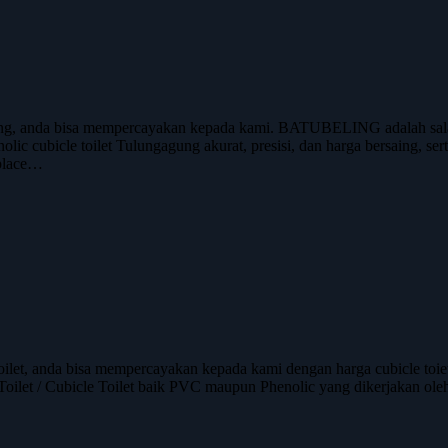
g, anda bisa mempercayakan kepada kami. BATUBELING adalah salah s
olic cubicle toilet Tulungagung akurat, presisi, dan harga bersaing, se
tplace…
oilet, anda bisa mempercayakan kepada kami dengan harga cubicle to
 Toilet / Cubicle Toilet baik PVC maupun Phenolic yang dikerjakan ol