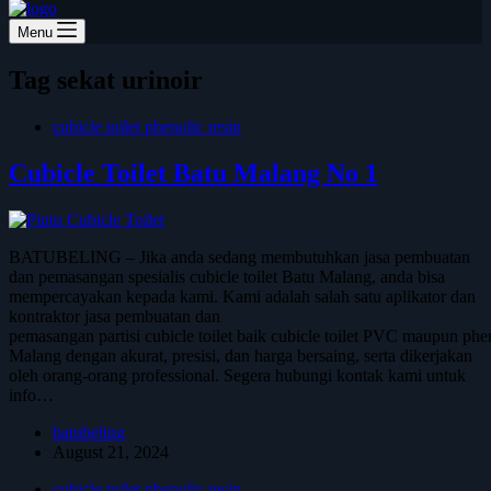
Menu
Tag
sekat urinoir
cubicle toilet phenolic resin
Cubicle Toilet Batu Malang No 1
BATUBELING – Jika anda sedang membutuhkan jasa pembuatan
dan pemasangan spesialis cubicle toilet Batu Malang, anda bisa
mempercayakan kepada kami. Kami adalah salah satu aplikator dan
kontraktor jasa pembuatan dan
pemasangan partisi cubicle toilet baik cubicle toilet PVC maupun phen
Malang dengan akurat, presisi, dan harga bersaing, serta dikerjakan
oleh orang-orang professional. Segera hubungi kontak kami untuk
info…
batubeling
August 21, 2024
cubicle toilet phenolic resin