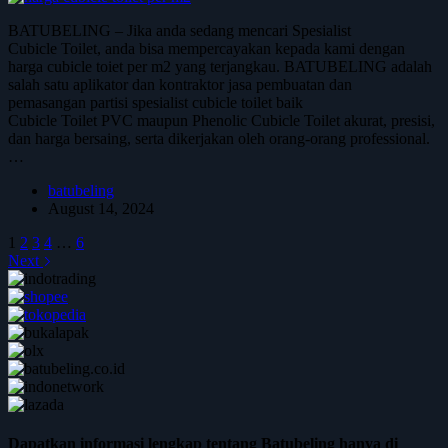
BATUBELING – Jika anda sedang mencari Spesialist
Cubicle Toilet, anda bisa mempercayakan kepada kami dengan
harga cubicle toiet per m2 yang terjangkau. BATUBELING adalah
salah satu aplikator dan kontraktor jasa pembuatan dan
pemasangan partisi spesialist cubicle toilet baik
Cubicle Toilet PVC maupun Phenolic Cubicle Toilet akurat, presisi,
dan harga bersaing, serta dikerjakan oleh orang-orang professional.
…
batubeling
August 14, 2024
1
2
3
4
…
6
Next
Dapatkan informasi lengkap tentang Batubeling hanya di