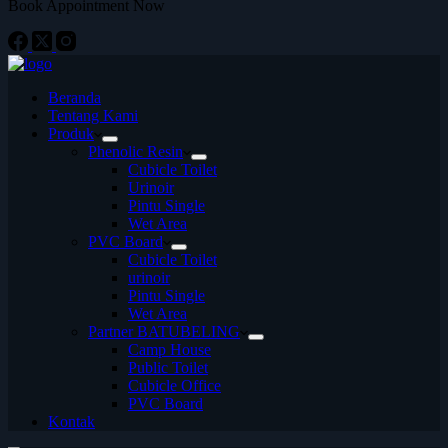
Book Appointment Now
Beranda
Tentang Kami
Produk
Phenolic Resin
Cubicle Toilet
Urinoir
Pintu Single
Wet Area
PVC Board
Cubicle Toilet
urinoir
Pintu Single
Wet Area
Partner BATUBELING
Camp House
Public Toilet
Cubicle Office
PVC Board
Kontak