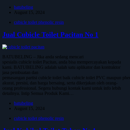
batubeling
August 15, 2024
cubicle toilet phenolic resin
Jual Cubicle Toilet Pacitan No 1
BATUBELING – Jika anda sedang mencari
spesialis cubicle toilet Pacitan, anda bisa mempercayakan kepada
kami. BATUBELING adalah salah satu aplikator dan kontraktor
jasa pembuatan dan
pemasangan partisi cubicle toilet baik cubicle toilet PVC maupun phen
akurat, presisi, dan harga bersaing, serta dikerjakan oleh orang-
orang professional. Segera hubungi kontak kami untuk info lebih
detailnya. Intip Semua Produk Kami…
batubeling
August 15, 2024
cubicle toilet phenolic resin