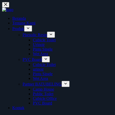
Skip
to
content
Beranda
Tentang Kami
Produk
Phenolic Resin
Cubicle Toilet
Urinoir
Pintu Single
Wet Area
PVC Board
Cubicle Toilet
urinoir
Pintu Single
Wet Area
Partner BATUBELING
Camp House
Public Toilet
Cubicle Office
PVC Board
Kontak