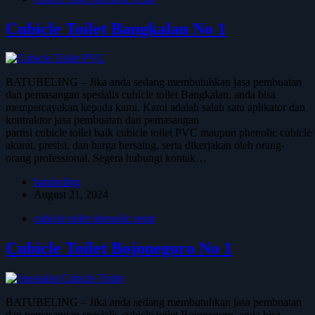
Cubicle Toilet Bangkalan No 1
BATUBELING – Jika anda sedang membutuhkan jasa pembuatan
dan pemasangan spesialis cubicle toilet Bangkalan, anda bisa
mempercayakan kepada kami. Kami adalah salah satu aplikator dan
kontraktor jasa pembuatan dan pemasangan
partisi cubicle toilet baik cubicle toilet PVC maupun phenolic cubicl
akurat, presisi, dan harga bersaing, serta dikerjakan oleh orang-
orang professional. Segera hubungi kontak…
batubeling
August 21, 2024
cubicle toilet phenolic resin
Cubicle Toilet Bojonegoro No 1
BATUBELING – Jika anda sedang membutuhkan jasa pembuatan
dan pemasangan spesialis cubicle toilet Bojonegoro, anda bisa