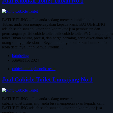
Jual Kubikal Toilet Tuban No 1
BATUBELING – Jika anda sedang mencari kubikal toilet
Tuban, anda bisa mempercayakan kepada kami. BATUBELING
adalah salah satu aplikator dan kontraktor jasa pembuatan dan
pemasangan partisi cubicle toilet baik cubicle toilet PVC maupun phe
toilet Tuban akurat, presisi, dan harga bersaing, serta dikerjakan oleh
orang-orang professional. Segera hubungi kontak kami untuk info
lebih detailnya. Intip Semua Produk…
batubeling
August 15, 2024
cubicle toilet phenolic resin
Jual Cubicle Toilet Lumajang No 1
BATUBELING – Jika anda sedang mencari
cubicle toilet Lumajang, anda bisa mempercayakan kepada kami.
BATUBELING adalah salah satu aplikator dan kontraktor jasa
pembuatan dan