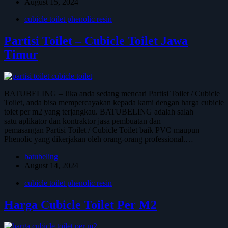
August 15, 2024
cubicle toilet phenolic resin
Partisi Toilet – Cubicle Toilet Jawa
Timur
BATUBELING – Jika anda sedang mencari Partisi Toilet / Cubicle
Toilet, anda bisa mempercayakan kepada kami dengan harga cubicle
toiet per m2 yang terjangkau. BATUBELING adalah salah
satu aplikator dan kontraktor jasa pembuatan dan
pemasangan Partisi Toilet / Cubicle Toilet baik PVC maupun
Phenolic yang dikerjakan oleh orang-orang professional.…
batubeling
August 14, 2024
cubicle toilet phenolic resin
Harga Cubicle Toilet Per M2