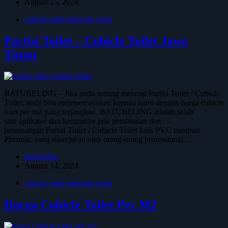
August 15, 2024
cubicle toilet phenolic resin
Partisi Toilet – Cubicle Toilet Jawa
Timur
BATUBELING – Jika anda sedang mencari Partisi Toilet / Cubicle
Toilet, anda bisa mempercayakan kepada kami dengan harga cubicle
toiet per m2 yang terjangkau. BATUBELING adalah salah
satu aplikator dan kontraktor jasa pembuatan dan
pemasangan Partisi Toilet / Cubicle Toilet baik PVC maupun
Phenolic yang dikerjakan oleh orang-orang professional.…
batubeling
August 14, 2024
cubicle toilet phenolic resin
Harga Cubicle Toilet Per M2