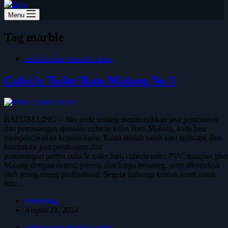
Menu
Tag
marble
cubicle toilet phenolic resin
Cubicle Toilet Batu Malang No 1
BATUBELING – Jika anda sedang membutuhkan jasa pembuatan
dan pemasangan spesialis cubicle toilet Batu Malang, anda bisa
mempercayakan kepada kami. Kami adalah salah satu aplikator dan
kontraktor jasa pembuatan dan
pemasangan partisi cubicle toilet baik cubicle toilet PVC maupun phen
Malang dengan akurat, presisi, dan harga bersaing, serta dikerjakan
oleh orang-orang professional. Segera hubungi kontak kami untuk
info…
batubeling
August 21, 2024
cubicle toilet phenolic resin