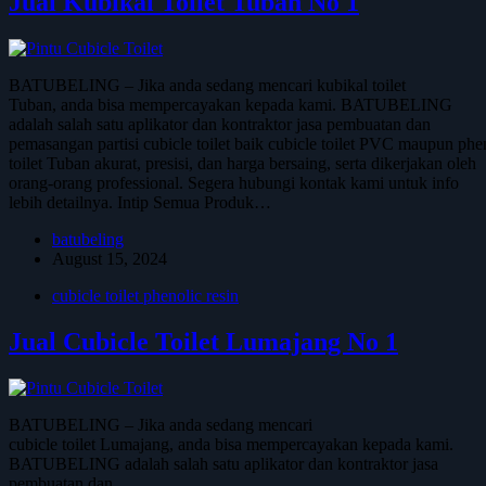
Jual Kubikal Toilet Tuban No 1
BATUBELING – Jika anda sedang mencari kubikal toilet
Tuban, anda bisa mempercayakan kepada kami. BATUBELING
adalah salah satu aplikator dan kontraktor jasa pembuatan dan
pemasangan partisi cubicle toilet baik cubicle toilet PVC maupun phe
toilet Tuban akurat, presisi, dan harga bersaing, serta dikerjakan oleh
orang-orang professional. Segera hubungi kontak kami untuk info
lebih detailnya. Intip Semua Produk…
batubeling
August 15, 2024
cubicle toilet phenolic resin
Jual Cubicle Toilet Lumajang No 1
BATUBELING – Jika anda sedang mencari
cubicle toilet Lumajang, anda bisa mempercayakan kepada kami.
BATUBELING adalah salah satu aplikator dan kontraktor jasa
pembuatan dan