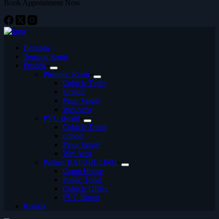
Book Appointment Now
Beranda
Tentang Kami
Produk
Phenolic Resin
Cubicle Toilet
Urinoir
Pintu Single
Wet Area
PVC Board
Cubicle Toilet
urinoir
Pintu Single
Wet Area
Partner BATUBELING
Camp House
Public Toilet
Cubicle Office
PVC Board
Kontak