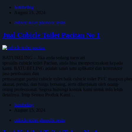
batubeling
August 15, 2024
cubicle toilet phenolic resin
Jual Cubicle Toilet Pacitan No 1
BATUBELING – Jika anda sedang mencari
spesialis cubicle toilet Pacitan, anda bisa mempercayakan kepada
kami. BATUBELING adalah salah satu aplikator dan kontraktor
jasa pembuatan dan
pemasangan partisi cubicle toilet baik cubicle toilet PVC maupun phen
akurat, presisi, dan harga bersaing, serta dikerjakan oleh orang-
orang professional. Segera hubungi kontak kami untuk info lebih
detailnya. Intip Semua Produk Kami…
batubeling
August 15, 2024
cubicle toilet phenolic resin