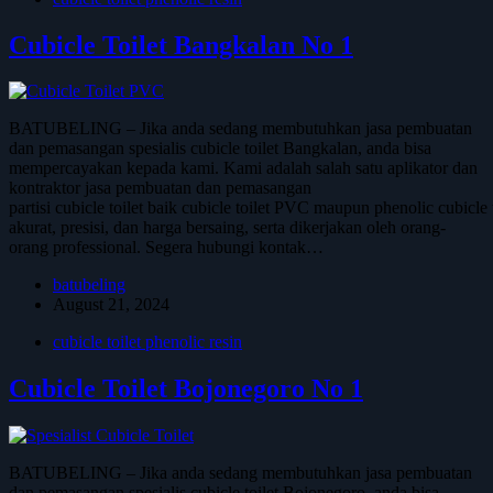
Cubicle Toilet Bangkalan No 1
BATUBELING – Jika anda sedang membutuhkan jasa pembuatan
dan pemasangan spesialis cubicle toilet Bangkalan, anda bisa
mempercayakan kepada kami. Kami adalah salah satu aplikator dan
kontraktor jasa pembuatan dan pemasangan
partisi cubicle toilet baik cubicle toilet PVC maupun phenolic cubicl
akurat, presisi, dan harga bersaing, serta dikerjakan oleh orang-
orang professional. Segera hubungi kontak…
batubeling
August 21, 2024
cubicle toilet phenolic resin
Cubicle Toilet Bojonegoro No 1
BATUBELING – Jika anda sedang membutuhkan jasa pembuatan
dan pemasangan spesialis cubicle toilet Bojonegoro, anda bisa