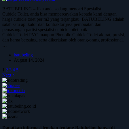
BATUBELING – Jika anda sedang mencari Spesialist
Cubicle Toilet, anda bisa mempercayakan kepada kami dengan
harga cubicle toiet per m2 yang terjangkau. BATUBELING adalah
salah satu aplikator dan kontraktor jasa pembuatan dan
pemasangan partisi spesialist cubicle toilet baik
Cubicle Toilet PVC maupun Phenolic Cubicle Toilet akurat, presisi,
dan harga bersaing, serta dikerjakan oleh orang-orang professional.
…
batubeling
August 14, 2024
1
2
3
4
5
Next
Dapatkan informasi lengkap tentang Batubeling hanya di