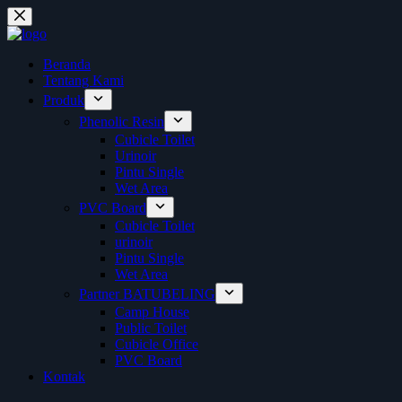
Skip
to
content
Beranda
Tentang Kami
Produk
Phenolic Resin
Cubicle Toilet
Urinoir
Pintu Single
Wet Area
PVC Board
Cubicle Toilet
urinoir
Pintu Single
Wet Area
Partner BATUBELING
Camp House
Public Toilet
Cubicle Office
PVC Board
Kontak