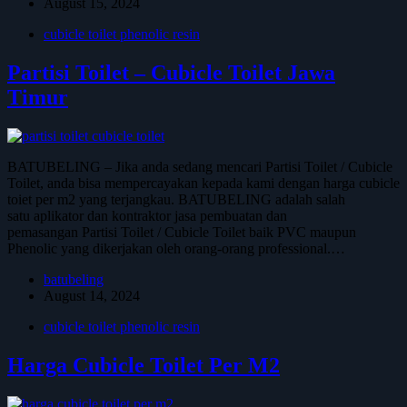
August 15, 2024
cubicle toilet phenolic resin
Partisi Toilet – Cubicle Toilet Jawa
Timur
BATUBELING – Jika anda sedang mencari Partisi Toilet / Cubicle
Toilet, anda bisa mempercayakan kepada kami dengan harga cubicle
toiet per m2 yang terjangkau. BATUBELING adalah salah
satu aplikator dan kontraktor jasa pembuatan dan
pemasangan Partisi Toilet / Cubicle Toilet baik PVC maupun
Phenolic yang dikerjakan oleh orang-orang professional.…
batubeling
August 14, 2024
cubicle toilet phenolic resin
Harga Cubicle Toilet Per M2