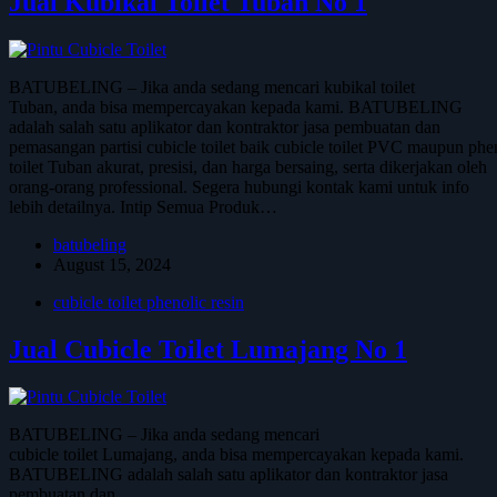
Jual Kubikal Toilet Tuban No 1
BATUBELING – Jika anda sedang mencari kubikal toilet
Tuban, anda bisa mempercayakan kepada kami. BATUBELING
adalah salah satu aplikator dan kontraktor jasa pembuatan dan
pemasangan partisi cubicle toilet baik cubicle toilet PVC maupun phe
toilet Tuban akurat, presisi, dan harga bersaing, serta dikerjakan oleh
orang-orang professional. Segera hubungi kontak kami untuk info
lebih detailnya. Intip Semua Produk…
batubeling
August 15, 2024
cubicle toilet phenolic resin
Jual Cubicle Toilet Lumajang No 1
BATUBELING – Jika anda sedang mencari
cubicle toilet Lumajang, anda bisa mempercayakan kepada kami.
BATUBELING adalah salah satu aplikator dan kontraktor jasa
pembuatan dan