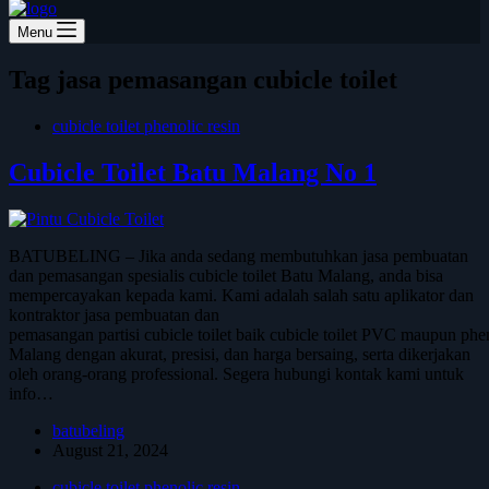
Menu
Tag
jasa pemasangan cubicle toilet
cubicle toilet phenolic resin
Cubicle Toilet Batu Malang No 1
BATUBELING – Jika anda sedang membutuhkan jasa pembuatan
dan pemasangan spesialis cubicle toilet Batu Malang, anda bisa
mempercayakan kepada kami. Kami adalah salah satu aplikator dan
kontraktor jasa pembuatan dan
pemasangan partisi cubicle toilet baik cubicle toilet PVC maupun phen
Malang dengan akurat, presisi, dan harga bersaing, serta dikerjakan
oleh orang-orang professional. Segera hubungi kontak kami untuk
info…
batubeling
August 21, 2024
cubicle toilet phenolic resin