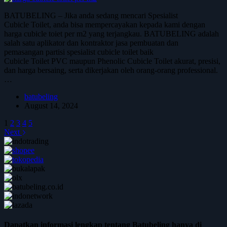
BATUBELING – Jika anda sedang mencari Spesialist
Cubicle Toilet, anda bisa mempercayakan kepada kami dengan
harga cubicle toiet per m2 yang terjangkau. BATUBELING adalah
salah satu aplikator dan kontraktor jasa pembuatan dan
pemasangan partisi spesialist cubicle toilet baik
Cubicle Toilet PVC maupun Phenolic Cubicle Toilet akurat, presisi,
dan harga bersaing, serta dikerjakan oleh orang-orang professional.
…
batubeling
August 14, 2024
1
2
3
4
5
Next
Dapatkan informasi lengkap tentang Batubeling hanya di