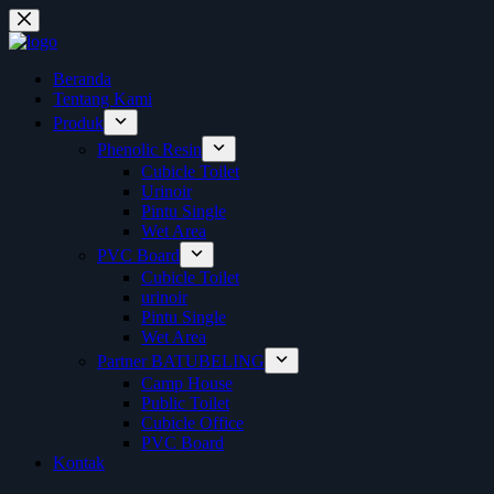
Skip
to
content
Beranda
Tentang Kami
Produk
Phenolic Resin
Cubicle Toilet
Urinoir
Pintu Single
Wet Area
PVC Board
Cubicle Toilet
urinoir
Pintu Single
Wet Area
Partner BATUBELING
Camp House
Public Toilet
Cubicle Office
PVC Board
Kontak