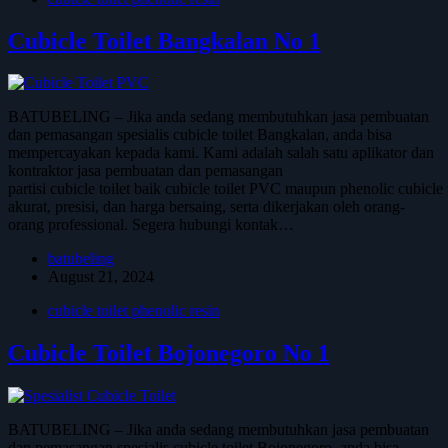
Cubicle Toilet Bangkalan No 1
BATUBELING – Jika anda sedang membutuhkan jasa pembuatan
dan pemasangan spesialis cubicle toilet Bangkalan, anda bisa
mempercayakan kepada kami. Kami adalah salah satu aplikator dan
kontraktor jasa pembuatan dan pemasangan
partisi cubicle toilet baik cubicle toilet PVC maupun phenolic cubicl
akurat, presisi, dan harga bersaing, serta dikerjakan oleh orang-
orang professional. Segera hubungi kontak…
batubeling
August 21, 2024
cubicle toilet phenolic resin
Cubicle Toilet Bojonegoro No 1
BATUBELING – Jika anda sedang membutuhkan jasa pembuatan
dan pemasangan spesialis cubicle toilet Bojonegoro, anda bisa