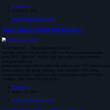
batubeling
August 15, 2024
cubicle toilet phenolic resin
Jual Cubicle Toilet Pacitan No 1
BATUBELING – Jika anda sedang mencari
spesialis cubicle toilet Pacitan, anda bisa mempercayakan kepada
kami. BATUBELING adalah salah satu aplikator dan kontraktor
jasa pembuatan dan
pemasangan partisi cubicle toilet baik cubicle toilet PVC maupun phen
akurat, presisi, dan harga bersaing, serta dikerjakan oleh orang-
orang professional. Segera hubungi kontak kami untuk info lebih
detailnya. Intip Semua Produk Kami…
batubeling
August 15, 2024
cubicle toilet phenolic resin