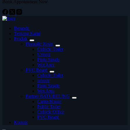
Book Appointment Now
Beranda
Tentang Kami
Produk
Phenolic Resin
Cubicle Toilet
Urinoir
Pintu Single
Wet Area
PVC Board
Cubicle Toilet
urinoir
Pintu Single
Wet Area
Partner BATUBELING
Camp House
Public Toilet
Cubicle Office
PVC Board
Kontak