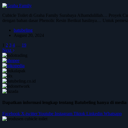
Cubicle Toilet di Graha Family Surabaya Alhamdulillah… Proyek Cubicl
dengan bahan dasar Phenolic Resin Berikut hasilnya… Untuk pemes
batubeling
August 20, 2024
1
2
3
4
…
19
Next
Dapatkan informasi lengkap tentang Batubeling hanya di media s
Facebook
X-twitter
Youtube
Instagram
Tiktok
Linkedin
Whatsapp