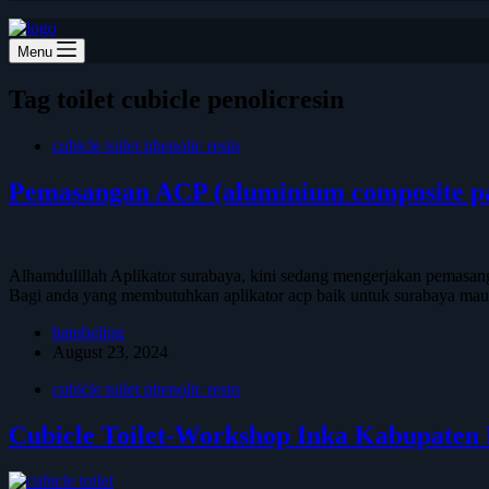
Menu
Tag
toilet cubicle penolicresin
cubicle toilet phenolic resin
Pemasangan ACP (aluminium composite pa
Alhamdulillah Aplikator surabaya, kini sedang mengerjakan pemasanga
Bagi anda yang membutuhkan aplikator acp baik untuk surabaya mau
batubeling
August 23, 2024
cubicle toilet phenolic resin
Cubicle Toilet-Workshop Inka Kabupaten