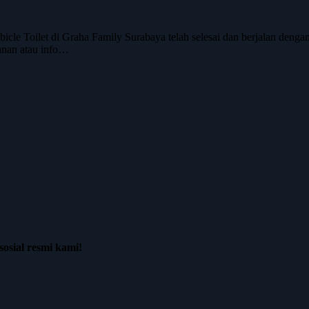
e Toilet di Graha Family Surabaya telah selesai dan berjalan dengan la
anan atau info…
osial resmi kami!