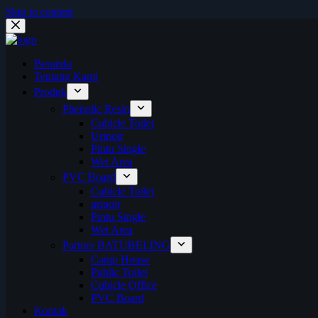
Skip to content
Beranda
Tentang Kami
Produk
Phenolic Resin
Cubicle Toilet
Urinoir
Pintu Single
Wet Area
PVC Board
Cubicle Toilet
urinoir
Pintu Single
Wet Area
Partner BATUBELING
Camp House
Public Toilet
Cubicle Office
PVC Board
Kontak