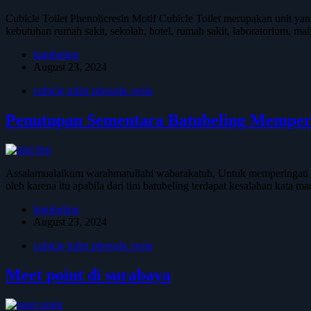
Cubicle Toilet Phenolicresin Motif Cubicle Toilet merupakan unit y
kebutuhan rumah sakit, sekolah, hotel, rumah sakit, laboratorium, mal
batubeling
August 23, 2024
cubicle toilet phenolic resin
Penutupan Sementara Batubeling Memperin
Assalamualaikum warahmatullahi wabarakatuh, Untuk memperingati ha
oleh karena itu apabila dari tim batubeling terdapat kesalahan kata
batubeling
August 23, 2024
cubicle toilet phenolic resin
Meet point di surabaya