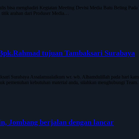
lis bisa menghadiri Kegiatan Meeting Devisi Media Batu Beling Pada P
 titik arahan dari Produser Media…
k Bpk.Rahmad tujuan Tambaksari Surabaya
sari Surabaya Assalamualaikum wr. wb. Alhamdulillah pada hari kamis
ntuk pemenuhan kebutuhan material anda, silahkan menghubungi Tea
n, Jombang berjalan dengan lancar