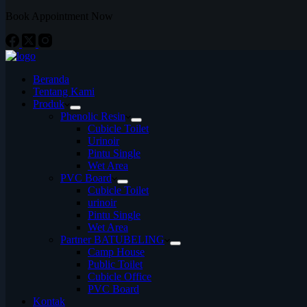
Book Appointment Now
Beranda
Tentang Kami
Produk
Phenolic Resin
Cubicle Toilet
Urinoir
Pintu Single
Wet Area
PVC Board
Cubicle Toilet
urinoir
Pintu Single
Wet Area
Partner BATUBELING
Camp House
Public Toilet
Cubicle Office
PVC Board
Kontak