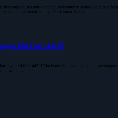
ang dirancang khusus untuk memenuhi kebutuhan sanitasi yang bersifa
l, restaurant, apartment, lounge, dan lainnya. Sangat…
gati Idul Fitri 1442 H
ri raya idul fitri 1442 H Tim batubeling akan mengadang penutupan s
 maupun ucapan…