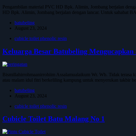
Pengambilan material PVC HD Bpk. Alimin, Jombang berjalan denga
HD Bpk. Alimin, Jombang berjalan dengan lancar. Untuk sahabat
batubeling
August 23, 2024
cubicle toilet phenolic resin
Keluarga Besar Batubeling Mengucapkan S
Bismillahirrohmaanirrohiim Assalamualaikum Wr. Wb. Tidak terasa kita
atau malam idul fitri berkeliling kampung untuk menyerukan takbi
batubeling
August 23, 2024
cubicle toilet phenolic resin
Cubicle Toilet Batu Malang No 1