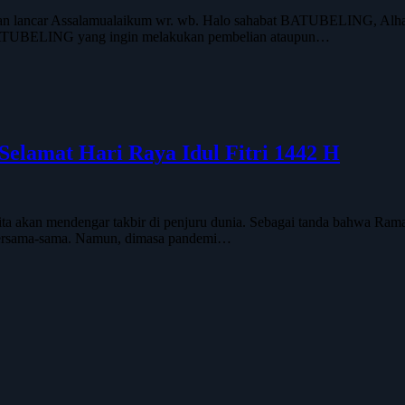
n lancar Assalamualaikum wr. wb. Halo sahabat BATUBELING, Alhamd
 BATUBELING yang ingin melakukan pembelian ataupun…
elamat Hari Raya Idul Fitri 1442 H
 akan mendengar takbir di penjuru dunia. Sebagai tanda bahwa Ramadhan 
r bersama-sama. Namun, dimasa pandemi…