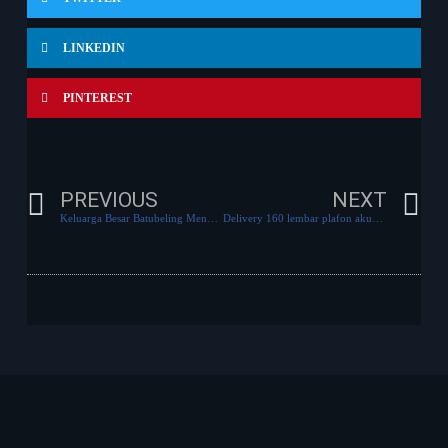
LINKEDIN
PINTEREST
PREVIOUS
NEXT
Keluarga Besar Batubeling Mengucapkan Selamat Hari Raya Idul Fitri 1442 H
Delivery 160 lembar plafon akustik untuk Bpk.Rahmad tujuan Tambaksari Surabaya