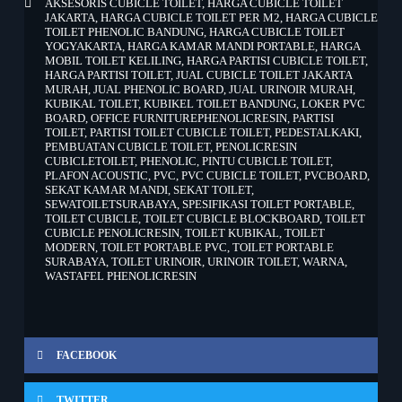
AKSESORIS CUBICLE TOILET
,
HARGA CUBICLE TOILET
JAKARTA
,
HARGA CUBICLE TOILET PER M2
,
HARGA CUBICLE
TOILET PHENOLIC BANDUNG
,
HARGA CUBICLE TOILET
YOGYAKARTA
,
HARGA KAMAR MANDI PORTABLE
,
HARGA
MOBIL TOILET KELILING
,
HARGA PARTISI CUBICLE TOILET
,
HARGA PARTISI TOILET
,
JUAL CUBICLE TOILET JAKARTA
MURAH
,
JUAL PHENOLIC BOARD
,
JUAL URINOIR MURAH
,
KUBIKAL TOILET
,
KUBIKEL TOILET BANDUNG
,
LOKER PVC
BOARD
,
OFFICE FURNITUREPHENOLICRESIN
,
PARTISI
TOILET
,
PARTISI TOILET CUBICLE TOILET
,
PEDESTALKAKI
,
PEMBUATAN CUBICLE TOILET
,
PENOLICRESIN
CUBICLETOILET
,
PHENOLIC
,
PINTU CUBICLE TOILET
,
PLAFON ACOUSTIC
,
PVC
,
PVC CUBICLE TOILET
,
PVCBOARD
,
SEKAT KAMAR MANDI
,
SEKAT TOILET
,
SEWATOILETSURABAYA
,
SPESIFIKASI TOILET PORTABLE
,
TOILET CUBICLE
,
TOILET CUBICLE BLOCKBOARD
,
TOILET
CUBICLE PENOLICRESIN
,
TOILET KUBIKAL
,
TOILET
MODERN
,
TOILET PORTABLE PVC
,
TOILET PORTABLE
SURABAYA
,
TOILET URINOIR
,
URINOIR TOILET
,
WARNA
,
WASTAFEL PHENOLICRESIN
FACEBOOK
TWITTER