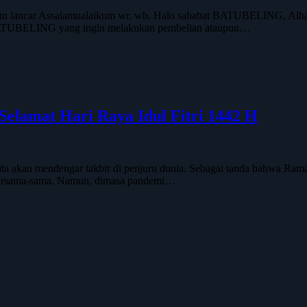
n lancar Assalamualaikum wr. wb. Halo sahabat BATUBELING, Alhamd
 BATUBELING yang ingin melakukan pembelian ataupun…
elamat Hari Raya Idul Fitri 1442 H
 akan mendengar takbir di penjuru dunia. Sebagai tanda bahwa Ramadhan 
r bersama-sama. Namun, dimasa pandemi…