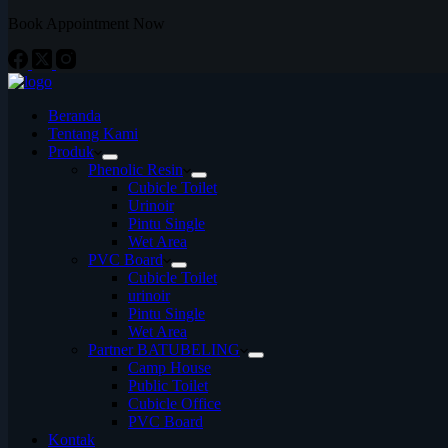
Book Appointment Now
Beranda
Tentang Kami
Produk
Phenolic Resin
Cubicle Toilet
Urinoir
Pintu Single
Wet Area
PVC Board
Cubicle Toilet
urinoir
Pintu Single
Wet Area
Partner BATUBELING
Camp House
Public Toilet
Cubicle Office
PVC Board
Kontak