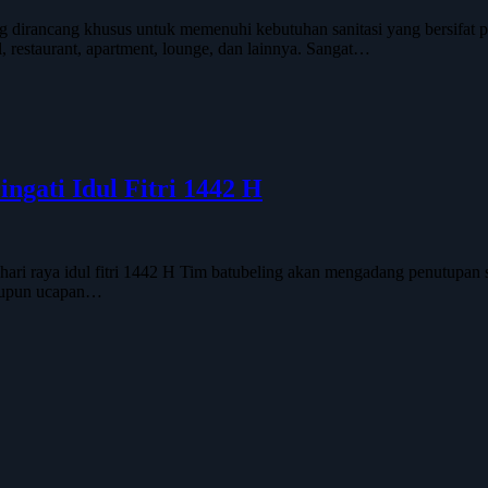
ang dirancang khusus untuk memenuhi kebutuhan sanitasi yang bersifa
l, restaurant, apartment, lounge, dan lainnya. Sangat…
gati Idul Fitri 1442 H
ri raya idul fitri 1442 H Tim batubeling akan mengadang penutupan s
 maupun ucapan…