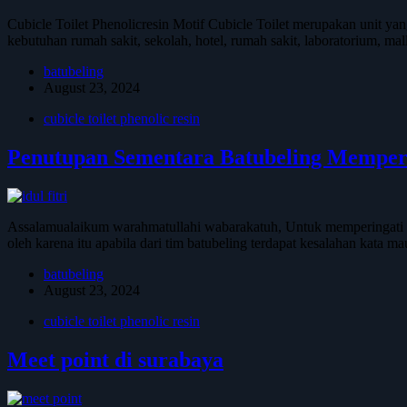
Cubicle Toilet Phenolicresin Motif Cubicle Toilet merupakan unit y
kebutuhan rumah sakit, sekolah, hotel, rumah sakit, laboratorium, mal
batubeling
August 23, 2024
cubicle toilet phenolic resin
Penutupan Sementara Batubeling Memperin
Assalamualaikum warahmatullahi wabarakatuh, Untuk memperingati ha
oleh karena itu apabila dari tim batubeling terdapat kesalahan kata
batubeling
August 23, 2024
cubicle toilet phenolic resin
Meet point di surabaya