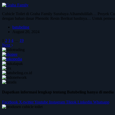
Cubicle Toilet di Graha Family Surabaya Alhamdulillah… Proyek Cubicl
dengan bahan dasar Phenolic Resin Berikut hasilnya… Untuk pemes
batubeling
August 20, 2024
1
2
3
4
…
19
Next
Dapatkan informasi lengkap tentang Batubeling hanya di media s
Facebook
X-twitter
Youtube
Instagram
Tiktok
Linkedin
Whatsapp