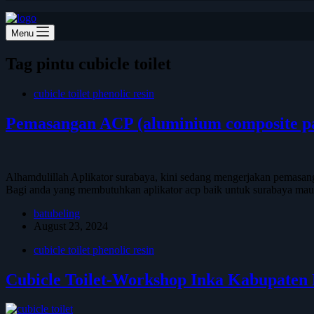
Menu
Tag
pintu cubicle toilet
cubicle toilet phenolic resin
Pemasangan ACP (aluminium composite pa
Alhamdulillah Aplikator surabaya, kini sedang mengerjakan pemasanga
Bagi anda yang membutuhkan aplikator acp baik untuk surabaya mau
batubeling
August 23, 2024
cubicle toilet phenolic resin
Cubicle Toilet-Workshop Inka Kabupaten