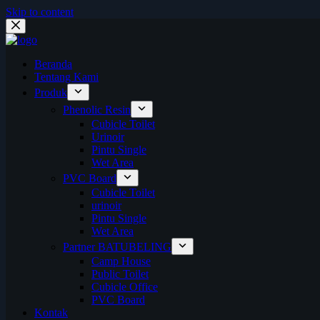
Skip to content
Beranda
Tentang Kami
Produk
Phenolic Resin
Cubicle Toilet
Urinoir
Pintu Single
Wet Area
PVC Board
Cubicle Toilet
urinoir
Pintu Single
Wet Area
Partner BATUBELING
Camp House
Public Toilet
Cubicle Office
PVC Board
Kontak