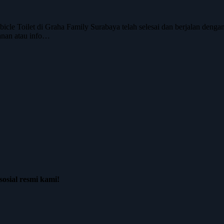
e Toilet di Graha Family Surabaya telah selesai dan berjalan dengan la
anan atau info…
osial resmi kami!