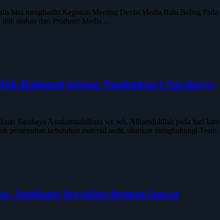
lis bisa menghadiri Kegiatan Meeting Devisi Media Batu Beling Pada P
 titik arahan dari Produser Media…
k Bpk.Rahmad tujuan Tambaksari Surabaya
sari Surabaya Assalamualaikum wr. wb. Alhamdulillah pada hari kamis
ntuk pemenuhan kebutuhan material anda, silahkan menghubungi Tea
n, Jombang berjalan dengan lancar