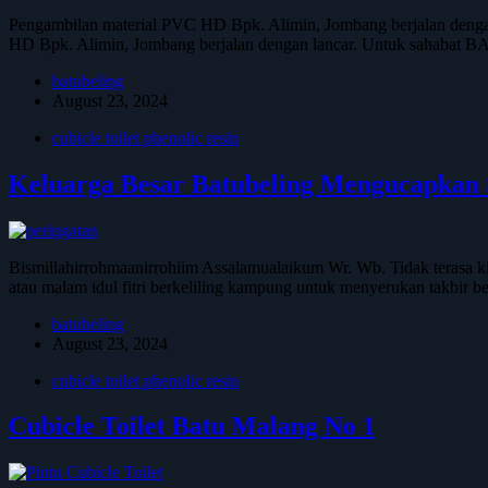
Pengambilan material PVC HD Bpk. Alimin, Jombang berjalan denga
HD Bpk. Alimin, Jombang berjalan dengan lancar. Untuk sahabat
batubeling
August 23, 2024
cubicle toilet phenolic resin
Keluarga Besar Batubeling Mengucapkan S
Bismillahirrohmaanirrohiim Assalamualaikum Wr. Wb. Tidak terasa kita
atau malam idul fitri berkeliling kampung untuk menyerukan takbi
batubeling
August 23, 2024
cubicle toilet phenolic resin
Cubicle Toilet Batu Malang No 1