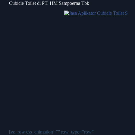
Cubicle Toilet di PT. HM Sampoerna Tbk
[vc_row css_animation=”” row_type=”row”