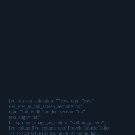
[vc_row css_animation=”” row_type=”row”
use_row_as_full_screen_section=”no”
type=”full_width” angled_section=”no”
text_align=”left”
background_image_as_pattern=”without_pattern”]
[vc_column][vc_column_text] Proyek Cubicle Toilet
PT. INDO WORLD Mojokerto Alhamdulillah…