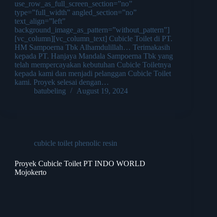
use_row_as_full_screen_section=”no”
type=”full_width” angled_section=”no”
text_align=”left”
background_image_as_pattern=”without_pattern”]
[vc_column][vc_column_text] Cubicle Toilet di PT.
HM Sampoerna Tbk Alhamdulillah… Terimakasih
kepada PT. Hanjaya Mandala Sampoerna Tbk yang
telah mempercayakan kebutuhan Cubicle Toiletnya
kepada kami dan menjadi pelanggan Cubicle Toilet
kami. Proyek selesai dengan…
batubeling
August 19, 2024
cubicle toilet phenolic resin
Proyek Cubicle Toilet PT INDO WORLD
Mojokerto