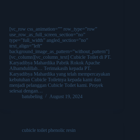
[vc_row css_animation=”” row_type=”row”
use_row_as_full_screen_section=”no”
type=”full_width” angled_section=”no”
text_align=”left”
background_image_as_pattern=”without_pattern”]
[vc_column][vc_column_text] Cubicle Toilet di PT.
Karyadibya Mahardika Pabrik Rokok Apache
Alhamdulillah… Terimakasih kepada PT.
Karyadibya Mahardika yang telah mempercayakan
kebutuhan Cubicle Toiletnya kepada kami dan
menjadi pelanggan Cubicle Toilet kami. Proyek
selesai dengan…
batubeling
August 19, 2024
cubicle toilet phenolic resin