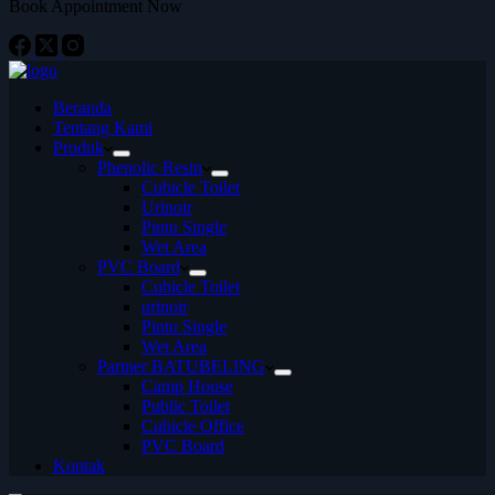
Book Appointment Now
Beranda
Tentang Kami
Produk
Phenolic Resin
Cubicle Toilet
Urinoir
Pintu Single
Wet Area
PVC Board
Cubicle Toilet
urinoir
Pintu Single
Wet Area
Partner BATUBELING
Camp House
Public Toilet
Cubicle Office
PVC Board
Kontak