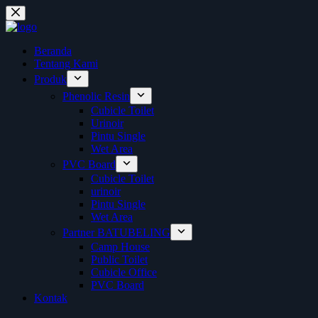
Skip
to
content
Beranda
Tentang Kami
Produk
Phenolic Resin
Cubicle Toilet
Urinoir
Pintu Single
Wet Area
PVC Board
Cubicle Toilet
urinoir
Pintu Single
Wet Area
Partner BATUBELING
Camp House
Public Toilet
Cubicle Office
PVC Board
Kontak