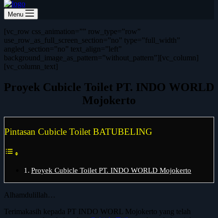
Menu
[vc_row css_animation=”” row_type=”row”
use_row_as_full_screen_section=”no” type=”full_width”
angled_section=”no” text_align=”left”
background_image_as_pattern=”without_pattern”][vc_column]
[vc_column_text]
Proyek Cubicle Toilet PT. INDO WORLD
Mojokerto
Pintasan Cubicle Toilet BATUBELING
Proyek Cubicle Toilet PT. INDO WORLD Mojokerto
Alhamdulillah…
Terimakasih kepada PT INDO WORL Mojokerto yang telah