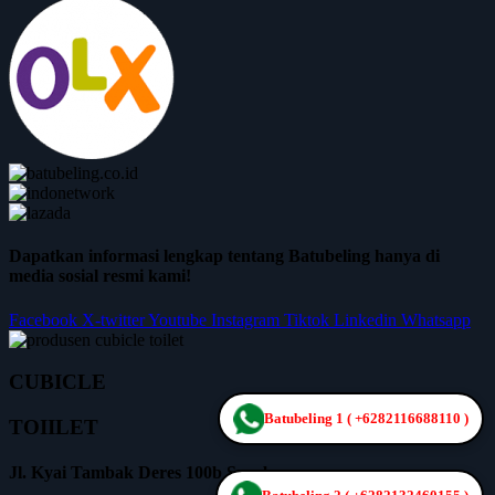
Dapatkan informasi lengkap tentang Batubeling hanya di
media sosial resmi kami!
Facebook
X-twitter
Youtube
Instagram
Tiktok
Linkedin
Whatsapp
CUBICLE
Batubeling 1 ( +6282116688110 )
TOIILET
Jl. Kyai Tambak Deres 100b Surabaya