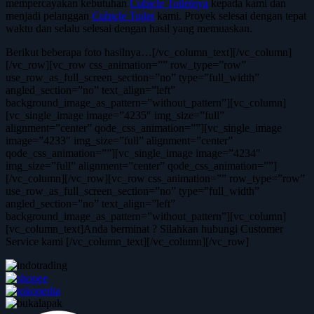
mempercayakan kebutuhan
Cubicle Toiletnya
kepada kami dan
menjadi pelanggan
Cubicle Toilet
kami. Proyek selesai dengan tepat
waktu dan selalu selesai dengan hasil yang memuaskan.
Berikut beberapa foto hasilnya…[/vc_column_text][/vc_column]
[/vc_row][vc_row css_animation=”” row_type=”row”
use_row_as_full_screen_section=”no” type=”full_width”
angled_section=”no” text_align=”left”
background_image_as_pattern=”without_pattern”][vc_column]
[vc_single_image image=”4235″ img_size=”full”
alignment=”center” qode_css_animation=””][vc_single_image
image=”4233″ img_size=”full” alignment=”center”
qode_css_animation=””][vc_single_image image=”4234″
img_size=”full” alignment=”center” qode_css_animation=””]
[/vc_column][/vc_row][vc_row css_animation=”” row_type=”row”
use_row_as_full_screen_section=”no” type=”full_width”
angled_section=”no” text_align=”left”
background_image_as_pattern=”without_pattern”][vc_column]
[vc_column_text]Anda berminat ? Silahkan hubungi Customer
Service kami [/vc_column_text][/vc_column][/vc_row]