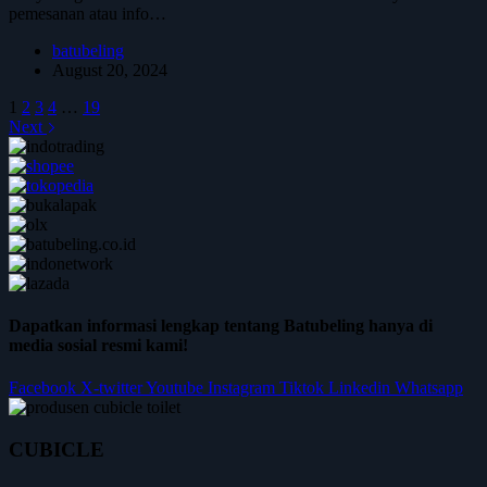
pemesanan atau info…
batubeling
August 20, 2024
1
2
3
4
…
19
Next
Dapatkan informasi lengkap tentang Batubeling hanya di
media sosial resmi kami!
Facebook
X-twitter
Youtube
Instagram
Tiktok
Linkedin
Whatsapp
CUBICLE