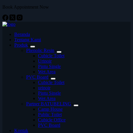
Book Appointment Now
Beranda
Tentang Kami
Produk
Phenolic Resin
Cubicle Toilet
Urinoir
Pintu Single
Wet Area
PVC Board
Cubicle Toilet
urinoir
Pintu Single
Wet Area
Partner BATUBELING
Camp House
Public Toilet
Cubicle Office
PVC Board
Kontak