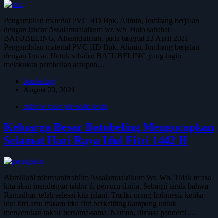
Pengambilan material PVC HD Bpk. Alimin, Jombang berjalan
dengan lancar Assalamualaikum wr. wb. Halo sahabat
BATUBELING, Alhamdulillah, pada tanggal 23 April 2021
Pengambilan material PVC HD Bpk. Alimin, Jombang berjalan
dengan lancar. Untuk sahabat BATUBELING yang ingin
melakukan pembelian ataupun…
batubeling
August 23, 2024
cubicle toilet phenolic resin
Keluarga Besar Batubeling Mengucapkan
Selamat Hari Raya Idul Fitri 1442 H
Bismillahirrohmaanirrohiim Assalamualaikum Wr. Wb. Tidak terasa
kita akan mendengar takbir di penjuru dunia. Sebagai tanda bahwa
Ramadhan telah selesai kita jalani. Tradisi orang Indonesia ketika
idul fitri atau malam idul fitri berkeliling kampung untuk
menyerukan takbir bersama-sama. Namun, dimasa pandemi…