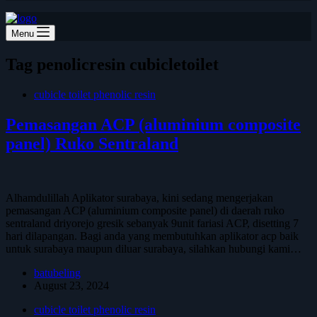
Menu
Tag
penolicresin cubicletoilet
cubicle toilet phenolic resin
Pemasangan ACP (aluminium composite
panel) Ruko Sentraland
Alhamdulillah Aplikator surabaya, kini sedang mengerjakan
pemasangan ACP (aluminium composite panel) di daerah ruko
sentraland driyorejo gresik sebanyak 9unit fariasi ACP, disetting 7
hari dilapangan. Bagi anda yang membutuhkan aplikator acp baik
untuk surabaya maupun diluar surabaya, silahkan hubungi kami…
batubeling
August 23, 2024
cubicle toilet phenolic resin