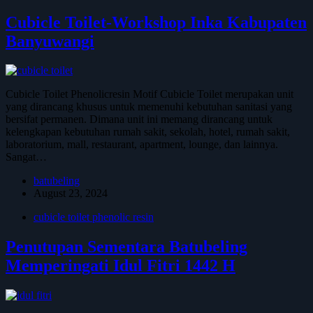
Cubicle Toilet-Workshop Inka Kabupaten
Banyuwangi
Cubicle Toilet Phenolicresin Motif Cubicle Toilet merupakan unit
yang dirancang khusus untuk memenuhi kebutuhan sanitasi yang
bersifat permanen. Dimana unit ini memang dirancang untuk
kelengkapan kebutuhan rumah sakit, sekolah, hotel, rumah sakit,
laboratorium, mall, restaurant, apartment, lounge, dan lainnya.
Sangat…
batubeling
August 23, 2024
cubicle toilet phenolic resin
Penutupan Sementara Batubeling
Memperingati Idul Fitri 1442 H