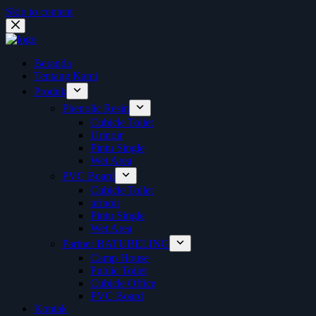
Skip to content
Beranda
Tentang Kami
Produk
Phenolic Resin
Cubicle Toilet
Urinoir
Pintu Single
Wet Area
PVC Board
Cubicle Toilet
urinoir
Pintu Single
Wet Area
Partner BATUBELING
Camp House
Public Toilet
Cubicle Office
PVC Board
Kontak