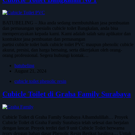
BATUBELING – Jika anda sedang membutuhkan jasa pembuatan
dan pemasangan spesialis cubicle toilet Bangkalan, anda bisa
mempercayakan kepada kami. Kami adalah salah satu aplikator dan
kontraktor jasa pembuatan dan pemasangan
partisi cubicle toilet baik cubicle toilet PVC maupun phenolic cubicl
akurat, presisi, dan harga bersaing, serta dikerjakan oleh orang-
orang professional. Segera hubungi kontak…
batubeling
August 21, 2024
cubicle toilet phenolic resin
Cubicle Toilet di Graha Family Surabaya
Cubicle Toilet di Graha Family Surabaya Alhamdulillah… Proyek
Cubicle Toilet di Graha Family Surabaya telah selesai dan berjalan
dengan lancar. Proyek terdiri dari 9 unit Cubicle Toilet berwarna
ivory dengan bahan dasar Phenolic Resin Berikut hasilnya… Untuk