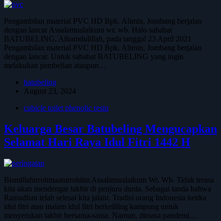
Pengambilan material PVC HD Bpk. Alimin, Jombang berjalan
dengan lancar Assalamualaikum wr. wb. Halo sahabat
BATUBELING, Alhamdulillah, pada tanggal 23 April 2021
Pengambilan material PVC HD Bpk. Alimin, Jombang berjalan
dengan lancar. Untuk sahabat BATUBELING yang ingin
melakukan pembelian ataupun…
batubeling
August 23, 2024
cubicle toilet phenolic resin
Keluarga Besar Batubeling Mengucapkan
Selamat Hari Raya Idul Fitri 1442 H
Bismillahirrohmaanirrohiim Assalamualaikum Wr. Wb. Tidak terasa
kita akan mendengar takbir di penjuru dunia. Sebagai tanda bahwa
Ramadhan telah selesai kita jalani. Tradisi orang Indonesia ketika
idul fitri atau malam idul fitri berkeliling kampung untuk
menyerukan takbir bersama-sama. Namun, dimasa pandemi…