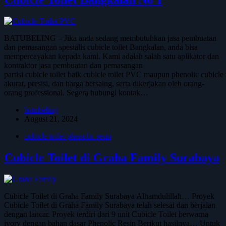
BATUBELING – Jika anda sedang membutuhkan jasa pembuatan
dan pemasangan spesialis cubicle toilet Bangkalan, anda bisa
mempercayakan kepada kami. Kami adalah salah satu aplikator dan
kontraktor jasa pembuatan dan pemasangan
partisi cubicle toilet baik cubicle toilet PVC maupun phenolic cubicl
akurat, presisi, dan harga bersaing, serta dikerjakan oleh orang-
orang professional. Segera hubungi kontak…
batubeling
August 21, 2024
cubicle toilet phenolic resin
Cubicle Toilet di Graha Family Surabaya
Cubicle Toilet di Graha Family Surabaya Alhamdulillah… Proyek
Cubicle Toilet di Graha Family Surabaya telah selesai dan berjalan
dengan lancar. Proyek terdiri dari 9 unit Cubicle Toilet berwarna
ivory dengan bahan dasar Phenolic Resin Berikut hasilnya… Untuk