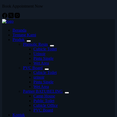
Book Appointment Now
Beranda
Tentang Kami
Produk
Phenolic Resin
Cubicle Toilet
Urinoir
Pintu Single
Wet Area
PVC Board
Cubicle Toilet
urinoir
Pintu Single
Wet Area
Partner BATUBELING
Camp House
Public Toilet
Cubicle Office
PVC Board
Kontak