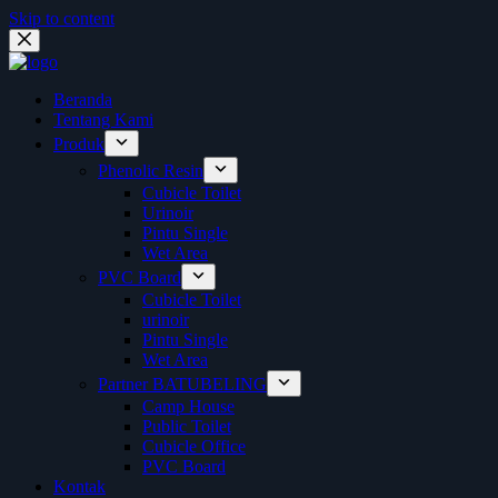
Skip to content
Beranda
Tentang Kami
Produk
Phenolic Resin
Cubicle Toilet
Urinoir
Pintu Single
Wet Area
PVC Board
Cubicle Toilet
urinoir
Pintu Single
Wet Area
Partner BATUBELING
Camp House
Public Toilet
Cubicle Office
PVC Board
Kontak