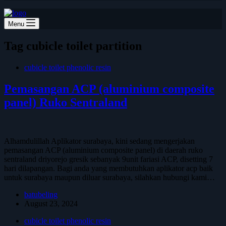
Menu
Tag
cubicle toilet partition
cubicle toilet phenolic resin
Pemasangan ACP (aluminium composite
panel) Ruko Sentraland
Alhamdulillah Aplikator surabaya, kini sedang mengerjakan
pemasangan ACP (aluminium composite panel) di daerah ruko
sentraland driyorejo gresik sebanyak 9unit fariasi ACP, disetting 7
hari dilapangan. Bagi anda yang membutuhkan aplikator acp baik
untuk surabaya maupun diluar surabaya, silahkan hubungi kami…
batubeling
August 23, 2024
cubicle toilet phenolic resin