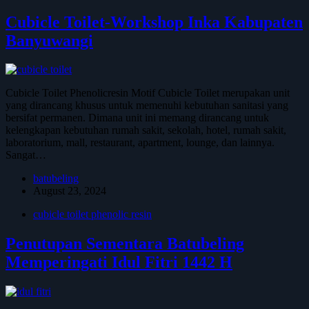
Cubicle Toilet-Workshop Inka Kabupaten
Banyuwangi
Cubicle Toilet Phenolicresin Motif Cubicle Toilet merupakan unit
yang dirancang khusus untuk memenuhi kebutuhan sanitasi yang
bersifat permanen. Dimana unit ini memang dirancang untuk
kelengkapan kebutuhan rumah sakit, sekolah, hotel, rumah sakit,
laboratorium, mall, restaurant, apartment, lounge, dan lainnya.
Sangat…
batubeling
August 23, 2024
cubicle toilet phenolic resin
Penutupan Sementara Batubeling
Memperingati Idul Fitri 1442 H