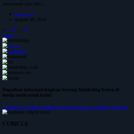
pemesanan atau info…
batubeling
August 20, 2024
1
2
3
4
…
19
Next
Dapatkan informasi lengkap tentang Batubeling hanya di
media sosial resmi kami!
Facebook
X-twitter
Youtube
Instagram
Tiktok
Linkedin
Whatsapp
CUBICLE