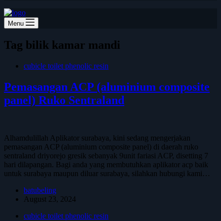
Menu
Tag
bilik kamar mandi
cubicle toilet phenolic resin
Pemasangan ACP (aluminium composite
panel) Ruko Sentraland
Alhamdulillah Aplikator surabaya, kini sedang mengerjakan
pemasangan ACP (aluminium composite panel) di daerah ruko
sentraland driyorejo gresik sebanyak 9unit fariasi ACP, disetting 7
hari dilapangan. Bagi anda yang membutuhkan aplikator acp baik
untuk surabaya maupun diluar surabaya, silahkan hubungi kami…
batubeling
August 23, 2024
cubicle toilet phenolic resin