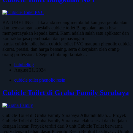
BATUBELING – Jika anda sedang membutuhkan jasa pembuatan
dan pemasangan spesialis cubicle toilet Bangkalan, anda bisa
mempercayakan kepada kami. Kami adalah salah satu aplikator dan
kontraktor jasa pembuatan dan pemasangan
partisi cubicle toilet baik cubicle toilet PVC maupun phenolic cubicl
akurat, presisi, dan harga bersaing, serta dikerjakan oleh orang-
orang professional. Segera hubungi kontak…
batubeling
August 21, 2024
cubicle toilet phenolic resin
Cubicle Toilet di Graha Family Surabaya
Cubicle Toilet di Graha Family Surabaya Alhamdulillah… Proyek
Cubicle Toilet di Graha Family Surabaya telah selesai dan berjalan
dengan lancar. Proyek terdiri dari 9 unit Cubicle Toilet berwarna
ivory dengan bahan dasar Phenolic Resin Berikut hasilnya… Untuk