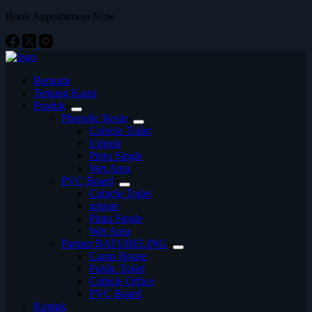
Book Appointment Now
Beranda
Tentang Kami
Produk
Phenolic Resin
Cubicle Toilet
Urinoir
Pintu Single
Wet Area
PVC Board
Cubicle Toilet
urinoir
Pintu Single
Wet Area
Partner BATUBELING
Camp House
Public Toilet
Cubicle Office
PVC Board
Kontak