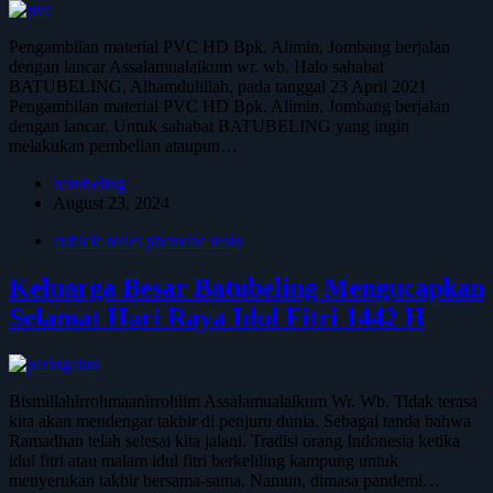
Pengambilan material PVC HD Bpk. Alimin, Jombang berjalan
dengan lancar Assalamualaikum wr. wb. Halo sahabat
BATUBELING, Alhamdulillah, pada tanggal 23 April 2021
Pengambilan material PVC HD Bpk. Alimin, Jombang berjalan
dengan lancar. Untuk sahabat BATUBELING yang ingin
melakukan pembelian ataupun…
batubeling
August 23, 2024
cubicle toilet phenolic resin
Keluarga Besar Batubeling Mengucapkan
Selamat Hari Raya Idul Fitri 1442 H
Bismillahirrohmaanirrohiim Assalamualaikum Wr. Wb. Tidak terasa
kita akan mendengar takbir di penjuru dunia. Sebagai tanda bahwa
Ramadhan telah selesai kita jalani. Tradisi orang Indonesia ketika
idul fitri atau malam idul fitri berkeliling kampung untuk
menyerukan takbir bersama-sama. Namun, dimasa pandemi…