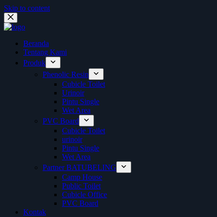
Skip to content
Beranda
Tentang Kami
Produk
Phenolic Resin
Cubicle Toilet
Urinoir
Pintu Single
Wet Area
PVC Board
Cubicle Toilet
urinoir
Pintu Single
Wet Area
Partner BATUBELING
Camp House
Public Toilet
Cubicle Office
PVC Board
Kontak