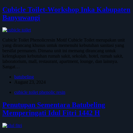
Cubicle Toilet-Workshop Inka Kabupaten
Banyuwangi
Cubicle Toilet Phenolicresin Motif Cubicle Toilet merupakan unit
yang dirancang khusus untuk memenuhi kebutuhan sanitasi yang
bersifat permanen. Dimana unit ini memang dirancang untuk
kelengkapan kebutuhan rumah sakit, sekolah, hotel, rumah sakit,
laboratorium, mall, restaurant, apartment, lounge, dan lainnya.
Sangat…
batubeling
August 23, 2024
cubicle toilet phenolic resin
Penutupan Sementara Batubeling
Memperingati Idul Fitri 1442 H