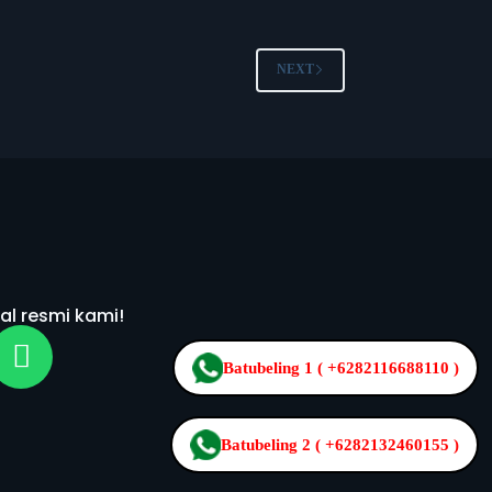
NEXT
al resmi kami!
Batubeling 1 ( +6282116688110 )
Batubeling 2 ( +6282132460155 )