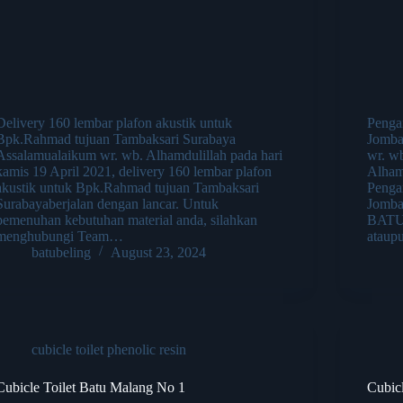
Delivery 160 lembar plafon akustik untuk
Penga
Bpk.Rahmad tujuan Tambaksari Surabaya
Jomba
Assalamualaikum wr. wb. Alhamdulillah pada hari
wr. w
kamis 19 April 2021, delivery 160 lembar plafon
Alhamd
akustik untuk Bpk.Rahmad tujuan Tambaksari
Penga
Surabayaberjalan dengan lancar. Untuk
Jomba
pemenuhan kebutuhan material anda, silahkan
BATUB
menghubungi Team…
atau
batubeling
August 23, 2024
cubicle toilet phenolic resin
Cubicle Toilet Batu Malang No 1
Cubic