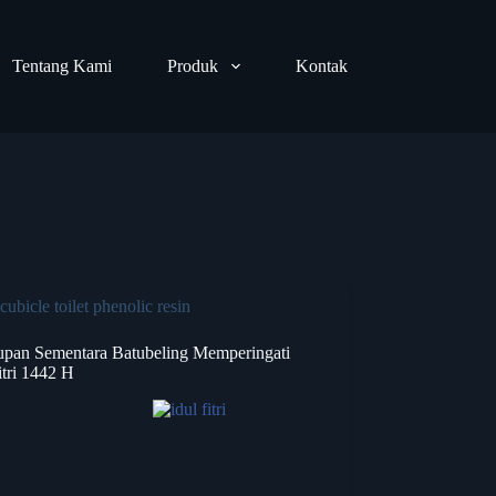
Tentang Kami
Produk
Kontak
cubicle toilet phenolic resin
upan Sementara Batubeling Memperingati
itri 1442 H