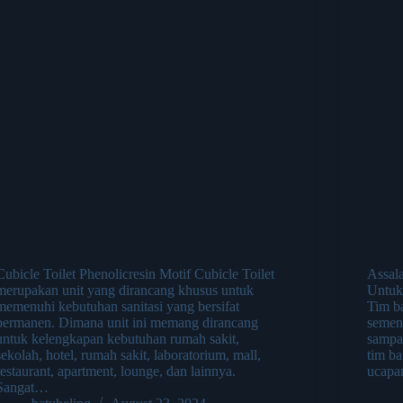
Cubicle Toilet Phenolicresin Motif Cubicle Toilet
Assal
merupakan unit yang dirancang khusus untuk
Untuk 
memenuhi kebutuhan sanitasi yang bersifat
Tim b
permanen. Dimana unit ini memang dirancang
sement
untuk kelengkapan kebutuhan rumah sakit,
sampai
sekolah, hotel, rumah sakit, laboratorium, mall,
tim ba
restaurant, apartment, lounge, dan lainnya.
ucap
Sangat…