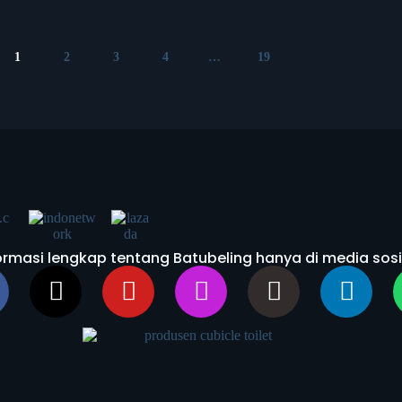
1
2
3
4
…
19
rmasi lengkap tentang Batubeling hanya di media sosi