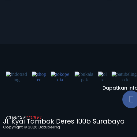
Dapatkan info
CUBICLE
TOIILET
Jl. Kyai Tambak Deres 100b Surabaya
Copyright © 2026 Batubeling