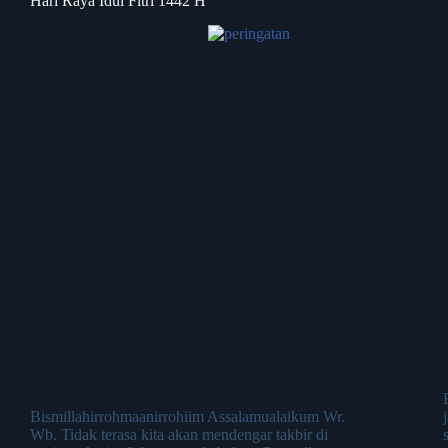
Hari Raya Idul Fitri 1442 H
Bismillahirrohmaanirrohiim Assalamualaikum Wr.
Wb. Tidak terasa kita akan mendengar takbir di