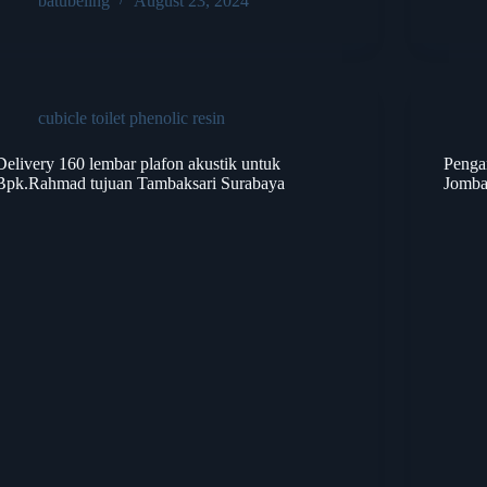
batubeling
August 23, 2024
cubicle toilet phenolic resin
Delivery 160 lembar plafon akustik untuk
Penga
Bpk.Rahmad tujuan Tambaksari Surabaya
Jomba