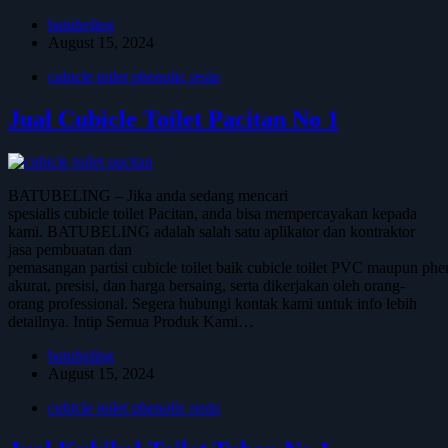
batubeling
August 15, 2024
cubicle toilet phenolic resin
Jual Cubicle Toilet Pacitan No 1
BATUBELING – Jika anda sedang mencari
spesialis cubicle toilet Pacitan, anda bisa mempercayakan kepada
kami. BATUBELING adalah salah satu aplikator dan kontraktor
jasa pembuatan dan
pemasangan partisi cubicle toilet baik cubicle toilet PVC maupun phen
akurat, presisi, dan harga bersaing, serta dikerjakan oleh orang-
orang professional. Segera hubungi kontak kami untuk info lebih
detailnya. Intip Semua Produk Kami…
batubeling
August 15, 2024
cubicle toilet phenolic resin