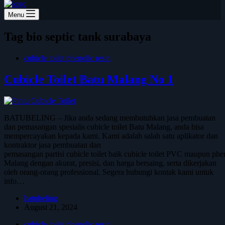
Menu
Tag
bio septic tank surabaya
cubicle toilet phenolic resin
Cubicle Toilet Batu Malang No 1
BATUBELING – Jika anda sedang membutuhkan jasa pembuatan
dan pemasangan spesialis cubicle toilet Batu Malang, anda bisa
mempercayakan kepada kami. Kami adalah salah satu aplikator dan
kontraktor jasa pembuatan dan
pemasangan partisi cubicle toilet baik cubicle toilet PVC maupun phen
Malang dengan akurat, presisi, dan harga bersaing, serta dikerjakan
oleh orang-orang professional. Segera hubungi kontak kami untuk
info…
batubeling
August 21, 2024
cubicle toilet phenolic resin