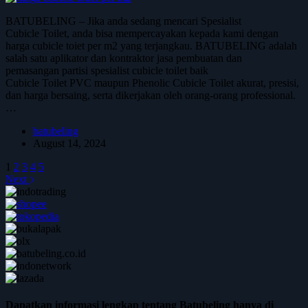
BATUBELING – Jika anda sedang mencari Spesialist
Cubicle Toilet, anda bisa mempercayakan kepada kami dengan
harga cubicle toiet per m2 yang terjangkau. BATUBELING adalah
salah satu aplikator dan kontraktor jasa pembuatan dan
pemasangan partisi spesialist cubicle toilet baik
Cubicle Toilet PVC maupun Phenolic Cubicle Toilet akurat, presisi,
dan harga bersaing, serta dikerjakan oleh orang-orang professional.
…
batubeling
August 14, 2024
1
2
3
4
5
Next
Dapatkan informasi lengkap tentang Batubeling hanya di