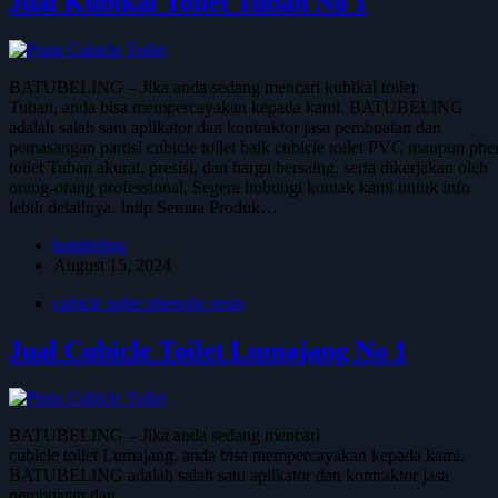
Jual Kubikal Toilet Tuban No 1
BATUBELING – Jika anda sedang mencari kubikal toilet
Tuban, anda bisa mempercayakan kepada kami. BATUBELING
adalah salah satu aplikator dan kontraktor jasa pembuatan dan
pemasangan partisi cubicle toilet baik cubicle toilet PVC maupun phe
toilet Tuban akurat, presisi, dan harga bersaing, serta dikerjakan oleh
orang-orang professional. Segera hubungi kontak kami untuk info
lebih detailnya. Intip Semua Produk…
batubeling
August 15, 2024
cubicle toilet phenolic resin
Jual Cubicle Toilet Lumajang No 1
BATUBELING – Jika anda sedang mencari
cubicle toilet Lumajang, anda bisa mempercayakan kepada kami.
BATUBELING adalah salah satu aplikator dan kontraktor jasa
pembuatan dan