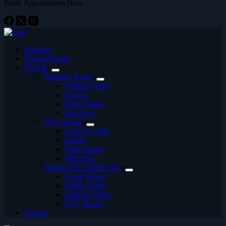
Book Appointment Now
Beranda
Tentang Kami
Produk
Phenolic Resin
Cubicle Toilet
Urinoir
Pintu Single
Wet Area
PVC Board
Cubicle Toilet
urinoir
Pintu Single
Wet Area
Partner BATUBELING
Camp House
Public Toilet
Cubicle Office
PVC Board
Kontak