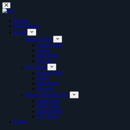
Skip
to
content
Beranda
Tentang Kami
Produk
Phenolic Resin
Cubicle Toilet
Urinoir
Pintu Single
Wet Area
PVC Board
Cubicle Toilet
urinoir
Pintu Single
Wet Area
Partner BATUBELING
Camp House
Public Toilet
Cubicle Office
PVC Board
Kontak