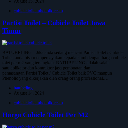
August 15, 2024
cubicle toilet phenolic resin
Partisi Toilet – Cubicle Toilet Jawa
Timur
BATUBELING – Jika anda sedang mencari Partisi Toilet / Cubicle
Toilet, anda bisa mempercayakan kepada kami dengan harga cubicle
toiet per m2 yang terjangkau. BATUBELING adalah salah
satu aplikator dan kontraktor jasa pembuatan dan
pemasangan Partisi Toilet / Cubicle Toilet baik PVC maupun
Phenolic yang dikerjakan oleh orang-orang professional.…
batubeling
August 14, 2024
cubicle toilet phenolic resin
Harga Cubicle Toilet Per M2