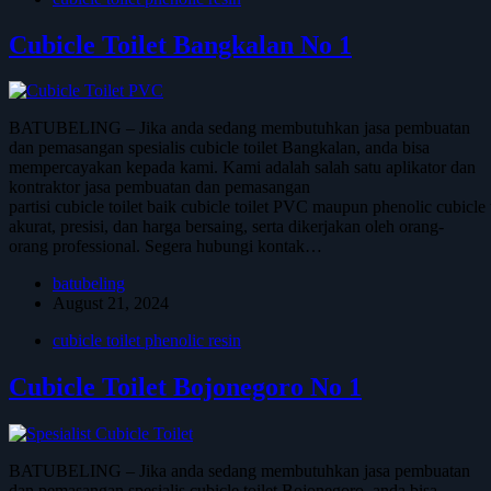
Cubicle Toilet Bangkalan No 1
BATUBELING – Jika anda sedang membutuhkan jasa pembuatan
dan pemasangan spesialis cubicle toilet Bangkalan, anda bisa
mempercayakan kepada kami. Kami adalah salah satu aplikator dan
kontraktor jasa pembuatan dan pemasangan
partisi cubicle toilet baik cubicle toilet PVC maupun phenolic cubicl
akurat, presisi, dan harga bersaing, serta dikerjakan oleh orang-
orang professional. Segera hubungi kontak…
batubeling
August 21, 2024
cubicle toilet phenolic resin
Cubicle Toilet Bojonegoro No 1
BATUBELING – Jika anda sedang membutuhkan jasa pembuatan
dan pemasangan spesialis cubicle toilet Bojonegoro, anda bisa