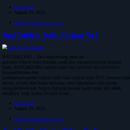
batubeling
August 15, 2024
cubicle toilet phenolic resin
Jual Cubicle Toilet Pacitan No 1
BATUBELING – Jika anda sedang mencari
spesialis cubicle toilet Pacitan, anda bisa mempercayakan kepada
kami. BATUBELING adalah salah satu aplikator dan kontraktor
jasa pembuatan dan
pemasangan partisi cubicle toilet baik cubicle toilet PVC maupun phen
akurat, presisi, dan harga bersaing, serta dikerjakan oleh orang-
orang professional. Segera hubungi kontak kami untuk info lebih
detailnya. Intip Semua Produk Kami…
batubeling
August 15, 2024
cubicle toilet phenolic resin