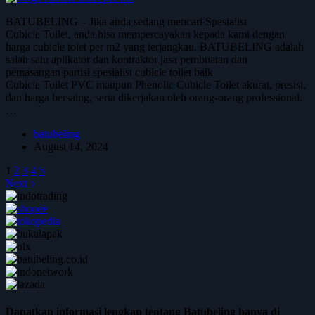
BATUBELING – Jika anda sedang mencari Spesialist
Cubicle Toilet, anda bisa mempercayakan kepada kami dengan
harga cubicle toiet per m2 yang terjangkau. BATUBELING adalah
salah satu aplikator dan kontraktor jasa pembuatan dan
pemasangan partisi spesialist cubicle toilet baik
Cubicle Toilet PVC maupun Phenolic Cubicle Toilet akurat, presisi,
dan harga bersaing, serta dikerjakan oleh orang-orang professional.
…
batubeling
August 14, 2024
1
2
3
4
5
Next
Dapatkan informasi lengkap tentang Batubeling hanya di