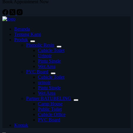
Book Appointment Now
Beranda
Tentang Kami
Produk
Phenolic Resin
Cubicle Toilet
Urinoir
Pintu Single
Wet Area
PVC Board
Cubicle Toilet
urinoir
Pintu Single
Wet Area
Partner BATUBELING
Camp House
Public Toilet
Cubicle Office
PVC Board
Kontak