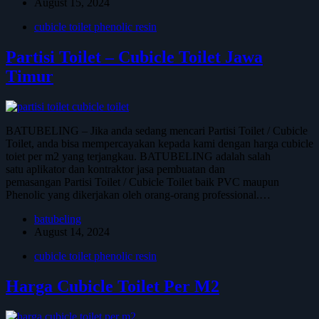
August 15, 2024
cubicle toilet phenolic resin
Partisi Toilet – Cubicle Toilet Jawa
Timur
BATUBELING – Jika anda sedang mencari Partisi Toilet / Cubicle
Toilet, anda bisa mempercayakan kepada kami dengan harga cubicle
toiet per m2 yang terjangkau. BATUBELING adalah salah
satu aplikator dan kontraktor jasa pembuatan dan
pemasangan Partisi Toilet / Cubicle Toilet baik PVC maupun
Phenolic yang dikerjakan oleh orang-orang professional.…
batubeling
August 14, 2024
cubicle toilet phenolic resin
Harga Cubicle Toilet Per M2