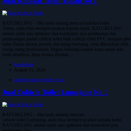
Jual Kubikal Toilet Tuban No 1
BATUBELING – Jika anda sedang mencari kubikal toilet
Tuban, anda bisa mempercayakan kepada kami. BATUBELING
adalah salah satu aplikator dan kontraktor jasa pembuatan dan
pemasangan partisi cubicle toilet baik cubicle toilet PVC maupun phe
toilet Tuban akurat, presisi, dan harga bersaing, serta dikerjakan oleh
orang-orang professional. Segera hubungi kontak kami untuk info
lebih detailnya. Intip Semua Produk…
batubeling
August 15, 2024
cubicle toilet phenolic resin
Jual Cubicle Toilet Lumajang No 1
BATUBELING – Jika anda sedang mencari
cubicle toilet Lumajang, anda bisa mempercayakan kepada kami.
BATUBELING adalah salah satu aplikator dan kontraktor jasa
pembuatan dan