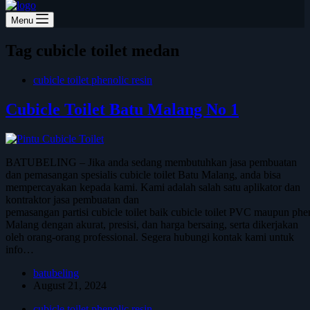
Menu
Tag
cubicle toilet medan
cubicle toilet phenolic resin
Cubicle Toilet Batu Malang No 1
BATUBELING – Jika anda sedang membutuhkan jasa pembuatan
dan pemasangan spesialis cubicle toilet Batu Malang, anda bisa
mempercayakan kepada kami. Kami adalah salah satu aplikator dan
kontraktor jasa pembuatan dan
pemasangan partisi cubicle toilet baik cubicle toilet PVC maupun phen
Malang dengan akurat, presisi, dan harga bersaing, serta dikerjakan
oleh orang-orang professional. Segera hubungi kontak kami untuk
info…
batubeling
August 21, 2024
cubicle toilet phenolic resin