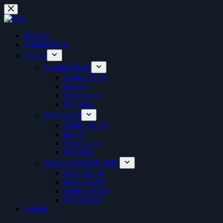
Skip
to
content
Beranda
Tentang Kami
Produk
Phenolic Resin
Cubicle Toilet
Urinoir
Pintu Single
Wet Area
PVC Board
Cubicle Toilet
urinoir
Pintu Single
Wet Area
Partner BATUBELING
Camp House
Public Toilet
Cubicle Office
PVC Board
Kontak