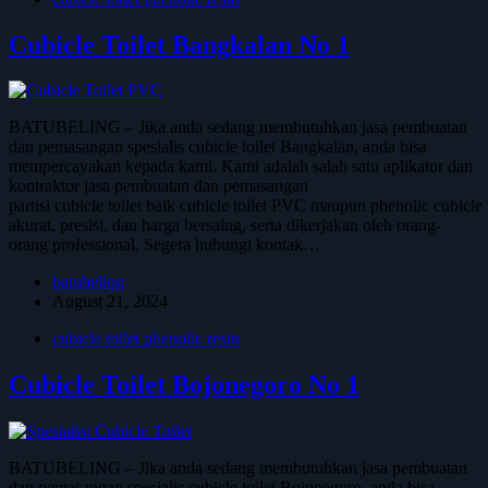
Cubicle Toilet Bangkalan No 1
BATUBELING – Jika anda sedang membutuhkan jasa pembuatan
dan pemasangan spesialis cubicle toilet Bangkalan, anda bisa
mempercayakan kepada kami. Kami adalah salah satu aplikator dan
kontraktor jasa pembuatan dan pemasangan
partisi cubicle toilet baik cubicle toilet PVC maupun phenolic cubicl
akurat, presisi, dan harga bersaing, serta dikerjakan oleh orang-
orang professional. Segera hubungi kontak…
batubeling
August 21, 2024
cubicle toilet phenolic resin
Cubicle Toilet Bojonegoro No 1
BATUBELING – Jika anda sedang membutuhkan jasa pembuatan
dan pemasangan spesialis cubicle toilet Bojonegoro, anda bisa