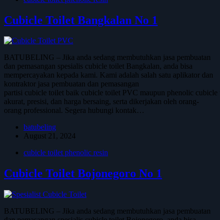
Cubicle Toilet Bangkalan No 1
BATUBELING – Jika anda sedang membutuhkan jasa pembuatan
dan pemasangan spesialis cubicle toilet Bangkalan, anda bisa
mempercayakan kepada kami. Kami adalah salah satu aplikator dan
kontraktor jasa pembuatan dan pemasangan
partisi cubicle toilet baik cubicle toilet PVC maupun phenolic cubicl
akurat, presisi, dan harga bersaing, serta dikerjakan oleh orang-
orang professional. Segera hubungi kontak…
batubeling
August 21, 2024
cubicle toilet phenolic resin
Cubicle Toilet Bojonegoro No 1
BATUBELING – Jika anda sedang membutuhkan jasa pembuatan
dan pemasangan spesialis cubicle toilet Bojonegoro, anda bisa