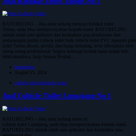
Jual Kubikal Toilet Tuban No 1
BATUBELING – Jika anda sedang mencari kubikal toilet
Tuban, anda bisa mempercayakan kepada kami. BATUBELING
adalah salah satu aplikator dan kontraktor jasa pembuatan dan
pemasangan partisi cubicle toilet baik cubicle toilet PVC maupun phe
toilet Tuban akurat, presisi, dan harga bersaing, serta dikerjakan oleh
orang-orang professional. Segera hubungi kontak kami untuk info
lebih detailnya. Intip Semua Produk…
batubeling
August 15, 2024
cubicle toilet phenolic resin
Jual Cubicle Toilet Lumajang No 1
BATUBELING – Jika anda sedang mencari
cubicle toilet Lumajang, anda bisa mempercayakan kepada kami.
BATUBELING adalah salah satu aplikator dan kontraktor jasa
pembuatan dan