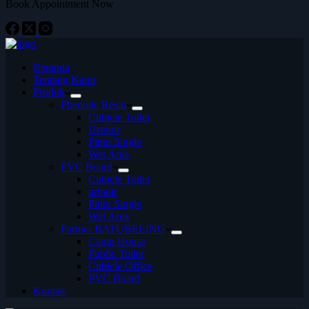
Book Appointment Now
Beranda
Tentang Kami
Produk
Phenolic Resin
Cubicle Toilet
Urinoir
Pintu Single
Wet Area
PVC Board
Cubicle Toilet
urinoir
Pintu Single
Wet Area
Partner BATUBELING
Camp House
Public Toilet
Cubicle Office
PVC Board
Kontak