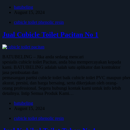
batubeling
August 15, 2024
cubicle toilet phenolic resin
Jual Cubicle Toilet Pacitan No 1
BATUBELING – Jika anda sedang mencari
spesialis cubicle toilet Pacitan, anda bisa mempercayakan kepada
kami. BATUBELING adalah salah satu aplikator dan kontraktor
jasa pembuatan dan
pemasangan partisi cubicle toilet baik cubicle toilet PVC maupun phen
akurat, presisi, dan harga bersaing, serta dikerjakan oleh orang-
orang professional. Segera hubungi kontak kami untuk info lebih
detailnya. Intip Semua Produk Kami…
batubeling
August 15, 2024
cubicle toilet phenolic resin