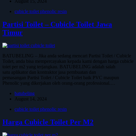
August 15, 2024
cubicle toilet phenolic resin
Partisi Toilet – Cubicle Toilet Jawa
Timur
BATUBELING – Jika anda sedang mencari Partisi Toilet / Cubicle
Toilet, anda bisa mempercayakan kepada kami dengan harga cubicle
toiet per m2 yang terjangkau. BATUBELING adalah salah
satu aplikator dan kontraktor jasa pembuatan dan
pemasangan Partisi Toilet / Cubicle Toilet baik PVC maupun
Phenolic yang dikerjakan oleh orang-orang professional.…
batubeling
August 14, 2024
cubicle toilet phenolic resin
Harga Cubicle Toilet Per M2