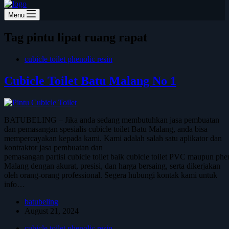
Menu
Tag
pintu lipat ruang rapat
cubicle toilet phenolic resin
Cubicle Toilet Batu Malang No 1
BATUBELING – Jika anda sedang membutuhkan jasa pembuatan
dan pemasangan spesialis cubicle toilet Batu Malang, anda bisa
mempercayakan kepada kami. Kami adalah salah satu aplikator dan
kontraktor jasa pembuatan dan
pemasangan partisi cubicle toilet baik cubicle toilet PVC maupun phen
Malang dengan akurat, presisi, dan harga bersaing, serta dikerjakan
oleh orang-orang professional. Segera hubungi kontak kami untuk
info…
batubeling
August 21, 2024
cubicle toilet phenolic resin