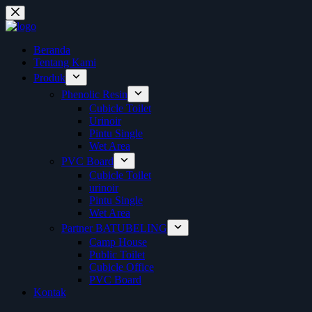
Skip
to
content
Beranda
Tentang Kami
Produk
Phenolic Resin
Cubicle Toilet
Urinoir
Pintu Single
Wet Area
PVC Board
Cubicle Toilet
urinoir
Pintu Single
Wet Area
Partner BATUBELING
Camp House
Public Toilet
Cubicle Office
PVC Board
Kontak