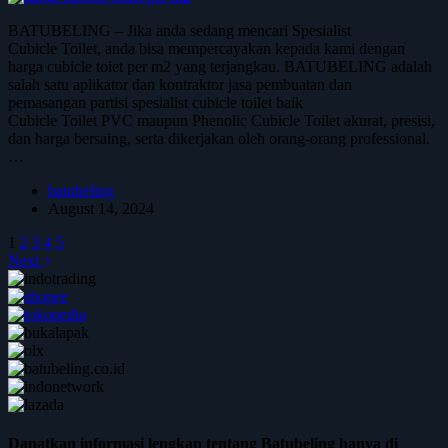
BATUBELING – Jika anda sedang mencari Spesialist
Cubicle Toilet, anda bisa mempercayakan kepada kami dengan
harga cubicle toiet per m2 yang terjangkau. BATUBELING adalah
salah satu aplikator dan kontraktor jasa pembuatan dan
pemasangan partisi spesialist cubicle toilet baik
Cubicle Toilet PVC maupun Phenolic Cubicle Toilet akurat, presisi,
dan harga bersaing, serta dikerjakan oleh orang-orang professional.
…
batubeling
August 14, 2024
1
2
3
4
5
Next
Dapatkan informasi lengkap tentang Batubeling hanya di