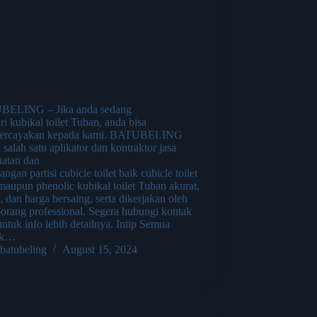
ELING – Jika anda sedang
i kubikal toilet Tuban, anda bisa
ercayakan kepada kami. BATUBELING
 salah satu aplikator dan kontraktor jasa
atan dan
ngan partisi cubicle toilet baik cubicle toilet
aupun phenolic kubikal toilet Tuban akurat,
i, dan harga bersaing, serta dikerjakan oleh
-orang professional. Segera hubungi kontak
ntuk info lebih detailnya. Intip Semua
uk…
batubeling
August 15, 2024