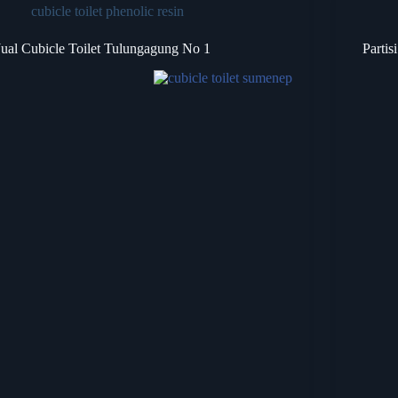
cubicle toilet phenolic resin
Jual Cubicle Toilet Tulungagung No 1
Partis