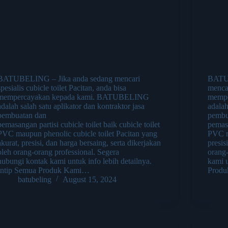
BATUBELING – Jika anda sedang mencari
BATUB
spesialis cubicle toilet Pacitan, anda bisa
mencar
mempercayakan kepada kami. BATUBELING
memp
adalah salah satu aplikator dan kontraktor jasa
adalah
pembuatan dan
pembu
pemasangan partisi cubicle toilet baik cubicle toilet
pemasa
PVC maupun phenolic cubicle toilet Pacitan yang
PVC m
akurat, presisi, dan harga bersaing, serta dikerjakan
presis
oleh orang-orang professional. Segera
orang
hubungi kontak kami untuk info lebih detailnya.
kami u
Intip Semua Produk Kami…
Prod
batubeling
August 15, 2024