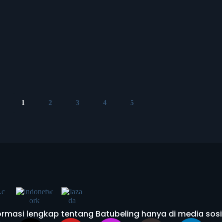
1
2
3
4
5
rmasi lengkap tentang Batubeling hanya di media sosi