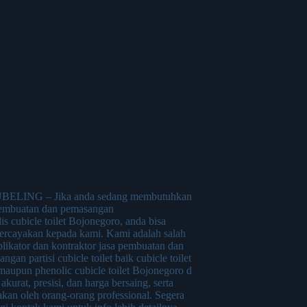
ELING – Jika anda sedang membutuhkan
pembuatan dan pemasangan
lis cubicle toilet Bojonegoro, anda bisa
rcayakan kepada kami. Kami adalah salah
plikator dan kontraktor jasa pembuatan dan
ngan partisi cubicle toilet baik cubicle toilet
aupun phenolic cubicle toilet Bojonegoro d
akurat, presisi, dan harga bersaing, serta
akan oleh orang-orang professional. Segera