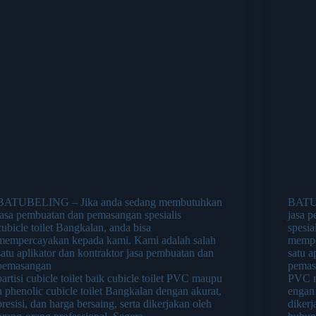
BATUBELING – Jika anda sedang membutuhkan
BATUB
jasa pembuatan dan pemasangan spesialis
jasa 
cubicle toilet Bangkalan, anda bisa
spesia
mempercayakan kepada kami. Kami adalah salah
mempe
satu aplikator dan kontraktor jasa pembuatan dan
satu a
pemasangan
pemasa
partisi cubicle toilet baik cubicle toilet PVC maupu
PVC m
n phenolic cubicle toilet Bangkalan dengan akurat,
engan 
presisi, dan harga bersaing, serta dikerjakan oleh
dikerj