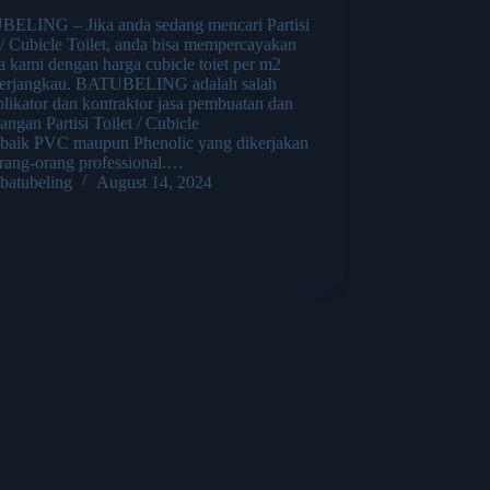
ELING – Jika anda sedang mencari Partisi
 / Cubicle Toilet, anda bisa mempercayakan
 kami dengan harga cubicle toiet per m2
terjangkau. BATUBELING adalah salah
plikator dan kontraktor jasa pembuatan dan
ngan Partisi Toilet / Cubicle
t baik PVC maupun Phenolic yang dikerjakan
orang-orang professional.…
batubeling
August 14, 2024