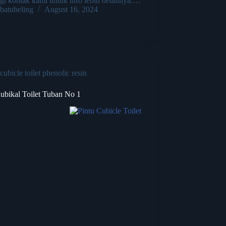
gi kontak kami untuk info lebih detailnya.…
batubeling
August 16, 2024
cubicle toilet phenolic resin
Kubikal Toilet Tuban No 1