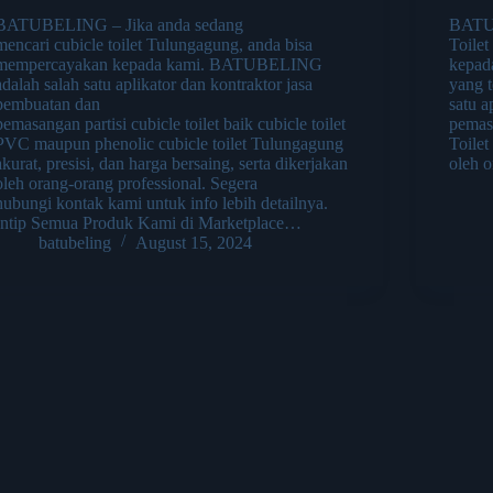
BATUBELING – Jika anda sedang
BATUB
mencari cubicle toilet Tulungagung, anda bisa
Toilet
mempercayakan kepada kami. BATUBELING
kepada
adalah salah satu aplikator dan kontraktor jasa
yang 
pembuatan dan
satu a
pemasangan partisi cubicle toilet baik cubicle toilet
pemasa
PVC maupun phenolic cubicle toilet Tulungagung
Toile
akurat, presisi, dan harga bersaing, serta dikerjakan
oleh 
oleh orang-orang professional. Segera
hubungi kontak kami untuk info lebih detailnya.
Intip Semua Produk Kami di Marketplace…
batubeling
August 15, 2024