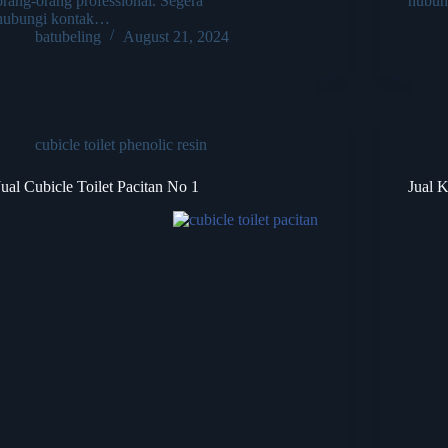
orang-orang professional. Segera
hubun
hubungi kontak…
batubeling
August 21, 2024
cubicle toilet phenolic resin
Jual Cubicle Toilet Pacitan No 1
Jual 