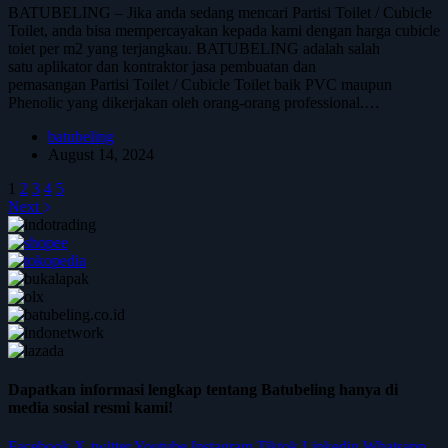
BATUBELING – Jika anda sedang mencari Partisi Toilet / Cubicle
Toilet, anda bisa mempercayakan kepada kami dengan harga cubicle
toiet per m2 yang terjangkau. BATUBELING adalah salah
satu aplikator dan kontraktor jasa pembuatan dan
pemasangan Partisi Toilet / Cubicle Toilet baik PVC maupun
Phenolic yang dikerjakan oleh orang-orang professional.…
batubeling
August 14, 2024
1
2
3
4
5
Next
Dapatkan informasi lengkap tentang Batubeling hanya di
media sosial resmi kami!
Facebook
X-twitter
Youtube
Instagram
Tiktok
Linkedin
Whatsapp