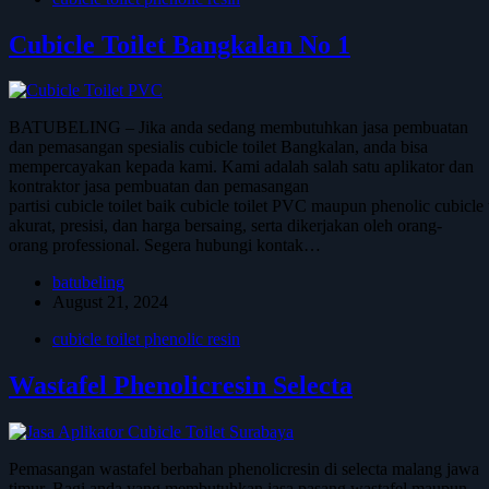
Cubicle Toilet Bangkalan No 1
BATUBELING – Jika anda sedang membutuhkan jasa pembuatan
dan pemasangan spesialis cubicle toilet Bangkalan, anda bisa
mempercayakan kepada kami. Kami adalah salah satu aplikator dan
kontraktor jasa pembuatan dan pemasangan
partisi cubicle toilet baik cubicle toilet PVC maupun phenolic cubicl
akurat, presisi, dan harga bersaing, serta dikerjakan oleh orang-
orang professional. Segera hubungi kontak…
batubeling
August 21, 2024
cubicle toilet phenolic resin
Wastafel Phenolicresin Selecta
Pemasangan wastafel berbahan phenolicresin di selecta malang jawa
timur. Bagi anda yang membutuhkan jasa pasang wastafel maupun