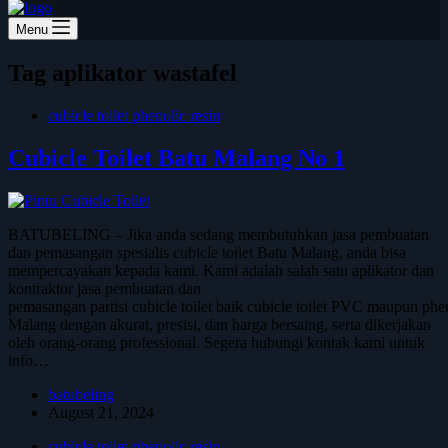
Menu
Tag
aplikator wastafel
cubicle toilet phenolic resin
Cubicle Toilet Batu Malang No 1
BATUBELING – Jika anda sedang membutuhkan jasa pembuatan
dan pemasangan spesialis cubicle toilet Batu Malang, anda bisa
mempercayakan kepada kami. Kami adalah salah satu aplikator dan
kontraktor jasa pembuatan dan
pemasangan partisi cubicle toilet baik cubicle toilet PVC maupun phen
Malang dengan akurat, presisi, dan harga bersaing, serta dikerjakan
oleh orang-orang professional. Segera hubungi kontak kami untuk
info…
batubeling
August 21, 2024
cubicle toilet phenolic resin