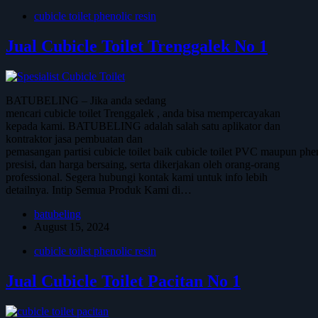
cubicle toilet phenolic resin
Jual Cubicle Toilet Trenggalek No 1
BATUBELING – Jika anda sedang
mencari cubicle toilet Trenggalek , anda bisa mempercayakan
kepada kami. BATUBELING adalah salah satu aplikator dan
kontraktor jasa pembuatan dan
pemasangan partisi cubicle toilet baik cubicle toilet PVC maupun phen
presisi, dan harga bersaing, serta dikerjakan oleh orang-orang
professional. Segera hubungi kontak kami untuk info lebih
detailnya. Intip Semua Produk Kami di…
batubeling
August 15, 2024
cubicle toilet phenolic resin
Jual Cubicle Toilet Pacitan No 1