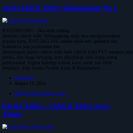
Jual Cubicle Toilet Tulungagung No 1
BATUBELING – Jika anda sedang
mencari cubicle toilet Tulungagung, anda bisa mempercayakan
kepada kami. BATUBELING adalah salah satu aplikator dan
kontraktor jasa pembuatan dan
pemasangan partisi cubicle toilet baik cubicle toilet PVC maupun phen
presisi, dan harga bersaing, serta dikerjakan oleh orang-orang
professional. Segera hubungi kontak kami untuk info lebih
detailnya. Intip Semua Produk Kami di Marketplace…
batubeling
August 15, 2024
cubicle toilet phenolic resin
Partisi Toilet – Cubicle Toilet Jawa
Timur