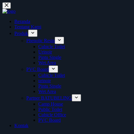
Skip
to
content
Beranda
Tentang Kami
Produk
Phenolic Resin
Cubicle Toilet
Urinoir
Pintu Single
Wet Area
PVC Board
Cubicle Toilet
urinoir
Pintu Single
Wet Area
Partner BATUBELING
Camp House
Public Toilet
Cubicle Office
PVC Board
Kontak