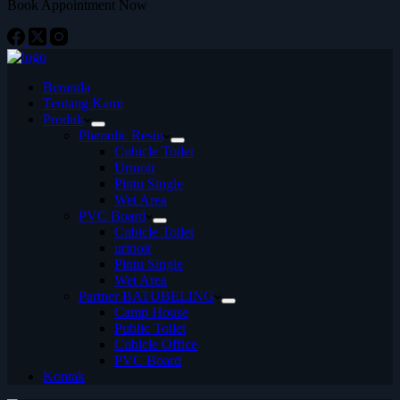
Book Appointment Now
Beranda
Tentang Kami
Produk
Phenolic Resin
Cubicle Toilet
Urinoir
Pintu Single
Wet Area
PVC Board
Cubicle Toilet
urinoir
Pintu Single
Wet Area
Partner BATUBELING
Camp House
Public Toilet
Cubicle Office
PVC Board
Kontak