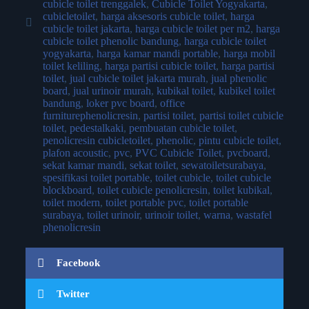
cubicle toilet trenggalek
,
Cubicle Toilet Yogyakarta
,
cubicletoilet
,
harga aksesoris cubicle toilet
,
harga
cubicle toilet jakarta
,
harga cubicle toilet per m2
,
harga
cubicle toilet phenolic bandung
,
harga cubicle toilet
yogyakarta
,
harga kamar mandi portable
,
harga mobil
toilet keliling
,
harga partisi cubicle toilet
,
harga partisi
toilet
,
jual cubicle toilet jakarta murah
,
jual phenolic
board
,
jual urinoir murah
,
kubikal toilet
,
kubikel toilet
bandung
,
loker pvc board
,
office
furniturephenolicresin
,
partisi toilet
,
partisi toilet cubicle
toilet
,
pedestalkaki
,
pembuatan cubicle toilet
,
penolicresin cubicletoilet
,
phenolic
,
pintu cubicle toilet
,
plafon acoustic
,
pvc
,
PVC Cubicle Toilet
,
pvcboard
,
sekat kamar mandi
,
sekat toilet
,
sewatoiletsurabaya
,
spesifikasi toilet portable
,
toilet cubicle
,
toilet cubicle
blockboard
,
toilet cubicle penolicresin
,
toilet kubikal
,
toilet modern
,
toilet portable pvc
,
toilet portable
surabaya
,
toilet urinoir
,
urinoir toilet
,
warna
,
wastafel
phenolicresin
Facebook
Twitter