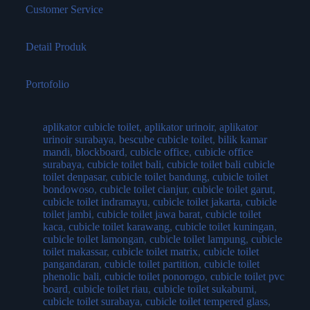
Customer Service
Detail Produk
Portofolio
aplikator cubicle toilet
,
aplikator urinoir
,
aplikator
urinoir surabaya
,
bescube cubicle toilet
,
bilik kamar
mandi
,
blockboard
,
cubicle office
,
cubicle office
surabaya
,
cubicle toilet bali
,
cubicle toilet bali cubicle
toilet denpasar
,
cubicle toilet bandung
,
cubicle toilet
bondowoso
,
cubicle toilet cianjur
,
cubicle toilet garut
,
cubicle toilet indramayu
,
cubicle toilet jakarta
,
cubicle
toilet jambi
,
cubicle toilet jawa barat
,
cubicle toilet
kaca
,
cubicle toilet karawang
,
cubicle toilet kuningan
,
cubicle toilet lamongan
,
cubicle toilet lampung
,
cubicle
toilet makassar
,
cubicle toilet matrix
,
cubicle toilet
pangandaran
,
cubicle toilet partition
,
cubicle toilet
phenolic bali
,
cubicle toilet ponorogo
,
cubicle toilet pvc
board
,
cubicle toilet riau
,
cubicle toilet sukabumi
,
cubicle toilet surabaya
,
cubicle toilet tempered glass
,