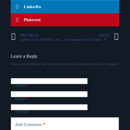
LinkedIn
Pinterest
PREVIOUS
NEXT
Cubicle Toilet di SMAN 5 Surabaya
Pemasangan Cubicle Toilet – PEM AKAMIGAS – Cepu
Leave a Reply
Your email address will not be published.
Required fields are marked
*
Name
*
Email
*
Website
Add Comment
*