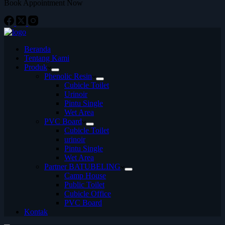
Book Appointment Now
Beranda
Tentang Kami
Produk
Phenolic Resin
Cubicle Toilet
Urinoir
Pintu Single
Wet Area
PVC Board
Cubicle Toilet
urinoir
Pintu Single
Wet Area
Partner BATUBELING
Camp House
Public Toilet
Cubicle Office
PVC Board
Kontak