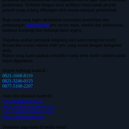
profesional. Terbukti dengan turut andilnya kami untuk proyek
proyek yang sedang dibangun oleh swasta maupun pemerintah.
Bagi anda yang ingin melakukan konsultasi pembelian dan
pemasangan
cubicle toilet
pvc secara tepat, mudah dan profesional,
silahkan kunjungi dan hubungi kami segera.
Dapatkan arahan petunjuk langsung dari kami mengenai motif,
desain dan warna cubicle toilet pvc yang sesuai dengan keinginan
anda.
Bahan yang kami siapkan memiliki warna serta motif variabel untuk
dapat digunakan.
Segera hubungi kami di :
0821-1668-8110
0821-3246-0155
0877-5108-2207
Atau bisa temukan kami di :
www.batubeling.co.id
www.aplikatorsurabaya.com
www.suppliersurabaya.com
www.cubicletoilet.com
Temukan juga kami di media sosial :