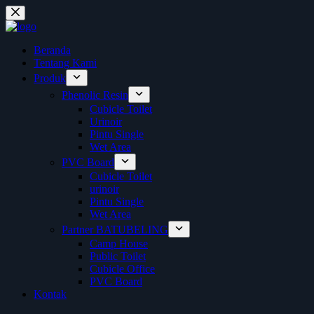
Skip
to
content
Beranda
Tentang Kami
Produk
Phenolic Resin
Cubicle Toilet
Urinoir
Pintu Single
Wet Area
PVC Board
Cubicle Toilet
urinoir
Pintu Single
Wet Area
Partner BATUBELING
Camp House
Public Toilet
Cubicle Office
PVC Board
Kontak