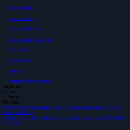
,
toilet kubikal
,
toilet modern
,
toilet portable pvc
,
toilet portable surabaya
,
toilet urinoir
,
urinoir toilet
,
warna
,
wastafel phenolicresin
Facebook
Twitter
LinkedIn
Pinterest
Prev
Previous
Jual Spesialist Cubicle Toilet Tasikmalaya No 1 WA
0821-3246-0155
Next
Jual Spesialist Cubicle Toilet Indramayu No 1 WA 0821-1668-
8110
Next