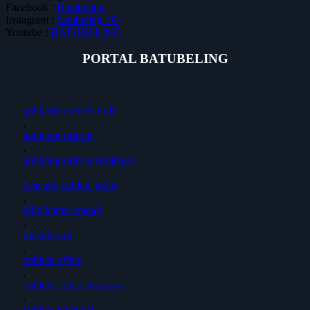
Facebook :
Batubeling
Instagram :
batubeling_03
Youtube :
BATUBELING
PORTAL BATUBELING
aplikator cubicle toilet
,
aplikator urinoir
,
aplikator urinoir surabaya
,
bescube cubicle toilet
,
bilik kamar mandi
,
blockboard
,
cubicle office
,
cubicle office surabaya
,
cubicle toilet bali