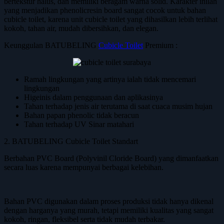
bertekstur halus, dan memiliki beragam warna solid. Karakter inilah
yang menjadikan phenolicresin board sangat cocok untuk bahan
cubicle toilet, karena unit cubicle toilet yang dihasilkan lebih terlihat
kokoh, tahan air, mudah dibersihkan, dan elegan.
Keunggulan BATUBELING
Cubicle Toilet
Premium :
Ramah lingkungan yang artinya ialah tidak mencemari
lingkungan
Higeinis dalam penggunaan dan aplikasinya
Tahan terhadap jenis air terutama di saat cuaca musim hujan
Bahan papan phenolic tidak beracun
Tahan terhadap UV Sinar matahari
2. BATUBELING Cubicle Toilet Standart
Berbahan PVC Board (Polyvinil Cloride Board) yang dimanfaatkan
secara luas karena mempunyai berbagai kelebihan.
Bahan PVC digunakan dalam proses produksi tidak hanya dikenal
dengan harganya yang murah, tetapi memiliki kualitas yang sangat
kokoh, ringan, fleksibel serta tidak mudah terbakar.