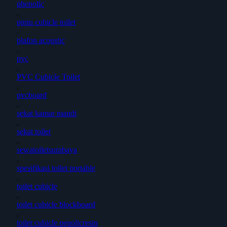
phenolic
,
pintu cubicle toilet
,
plafon acoustic
,
pvc
,
PVC Cubicle Toilet
,
pvcboard
,
sekat kamar mandi
,
sekat toilet
,
sewatoiletsurabaya
,
spesifikasi toilet portable
,
toilet cubicle
,
toilet cubicle blockboard
,
toilet cubicle penolicresin