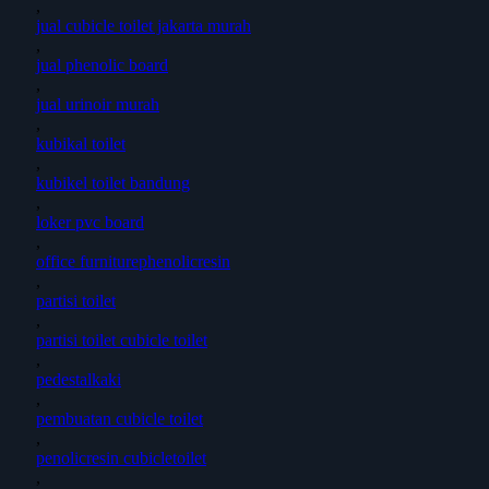
,
jual cubicle toilet jakarta murah
,
jual phenolic board
,
jual urinoir murah
,
kubikal toilet
,
kubikel toilet bandung
,
loker pvc board
,
office furniturephenolicresin
,
partisi toilet
,
partisi toilet cubicle toilet
,
pedestalkaki
,
pembuatan cubicle toilet
,
penolicresin cubicletoilet
,