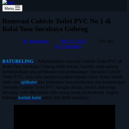
Menu
Renovasi Cubicle Toilet PVC No 1 di
Balai Yasa Surabaya Gubeng
By
batubeling
May 10, 2022
1:01 am
No Comments
BATUBELING
– Alhamdulillah renovasi Cubicle Toilet PVC di
Balai Yasa Surabaya Gubeng telah selesai. Apabila anda sedang
membutuhkan jasa pembuatan dan pemasangan Spesialis Cubicle
Toilet PVC, anda bisa mempercayakan kepada kami. Kami adalah
salah satu
aplikator
dan kontraktor jasa pembuatan dan pemasangan
Spesialis Cubicle Toilet PVC dengan akurat, presisi, dan harga
bersaing, serta dikerjakan oleh orang-orang professional. Segera
hubungi
kontak kami
untuk info lebih detailnya.