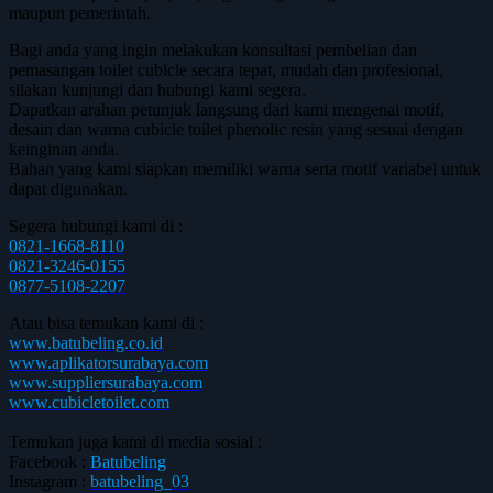
maupun pemerintah.
Bagi anda yang ingin melakukan konsultasi pembelian dan
pemasangan toilet cubicle secara tepat, mudah dan profesional,
silakan kunjungi dan hubungi kami segera.
Dapatkan arahan petunjuk langsung dari kami mengenai motif,
desain dan warna cubicle toilet phenolic resin yang sesuai dengan
keinginan anda.
Bahan yang kami siapkan memiliki warna serta motif variabel untuk
dapat digunakan.
Segera hubungi kami di :
0821-1668-8110
0821-3246-0155
0877-5108-2207
Atau bisa temukan kami di :
www.batubeling.co.id
www.aplikatorsurabaya.com
www.suppliersurabaya.com
www.cubicletoilet.com
Temukan juga kami di media sosial :
Facebook :
Batubeling
Instagram :
batubeling_03