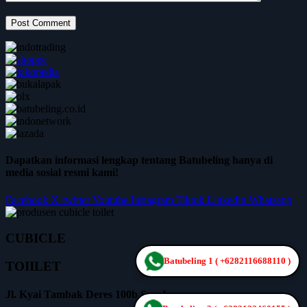
Post Comment
Dapatkan informasi lengkap tentang Batubeling hanya di
media sosial resmi kami!
Facebook
X-twitter
Youtube
Instagram
Tiktok
Linkedin
Whatsapp
CUBICLE
Batubeling 1 ( +6282116688110 )
TOIILET
Jl. Kyai Tambak Deres 100b Surabaya