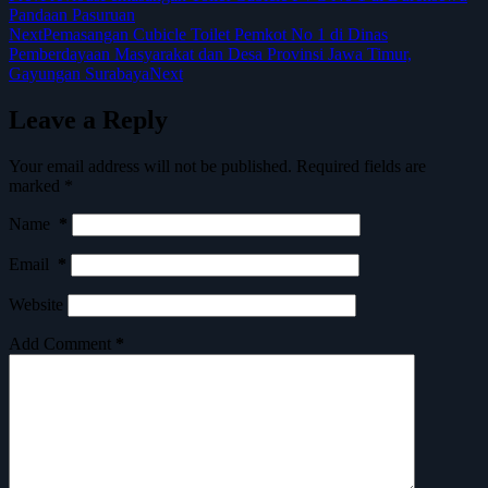
Pandaan Pasuruan
Next
Pemasangan Cubicle Toilet Pemkot No 1 di Dinas
Pemberdayaan Masyarakat dan Desa Provinsi Jawa Timur,
Gayungan Surabaya
Next
Leave a Reply
Your email address will not be published.
Required fields are
marked
*
Name
*
Email
*
Website
Add Comment
*