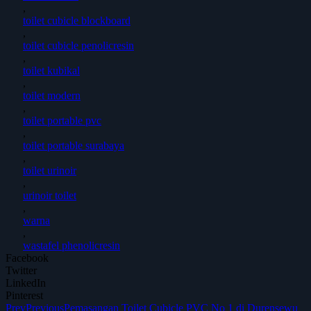
,
toilet cubicle blockboard
,
toilet cubicle penolicresin
,
toilet kubikal
,
toilet modern
,
toilet portable pvc
,
toilet portable surabaya
,
toilet urinoir
,
urinoir toilet
,
warna
,
wastafel phenolicresin
Facebook
Twitter
LinkedIn
Pinterest
Prev
Previous
Pemasangan Toilet Cubicle PVC No 1 di Durensewu