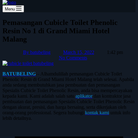
Menu
Pemasangan Cubicle Toilet Phenolic
Resin No 1 di Grand Miami Hotel
Malang
By
batubeling
March 15, 2022
1:42 pm
No Comments
BATUBELING
– Alhamdulillah pemasangan Cubicle Toilet
Phenolic Resin di Grand Miami Hotel Malang telah selesai. Apabila
anda sedang membutuhkan jasa pembuatan dan pemasangan
Spesialis Cubicle Toilet Phenolic Resin, anda bisa mempercayakan
kepada kami. Kami adalah salah satu
aplikator
dan kontraktor jasa
pembuatan dan pemasangan Spesialis Cubicle Toilet Phenolic Resin
dengan akurat, presisi, dan harga bersaing, serta dikerjakan oleh
orang-orang professional. Segera hubungi
kontak kami
untuk info
lebih detailnya.