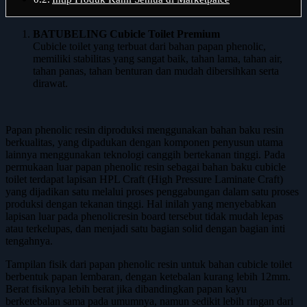
BATUBELING Cubicle Toilet Premium
Cubicle toilet yang terbuat dari bahan papan phenolic,
memiliki stabilitas yang sangat baik, tahan lama, tahan air,
tahan panas, tahan benturan dan mudah dibersihkan serta
dirawat.
Papan phenolic resin diproduksi menggunakan bahan baku resin
berkualitas, yang dipadukan dengan komponen penyusun utama
lainnya menggunakan teknologi canggih bertekanan tinggi. Pada
permukaan luar papan phenolic resin sebagai bahan baku cubicle
toilet terdapat lapisan HPL Craft (High Pressure Laminate Craft)
yang dijadikan satu melalui proses penggabungan dalam satu proses
produksi dengan tekanan tinggi. Hal inilah yang menyebabkan
lapisan luar pada phenolicresin board tersebut tidak mudah lepas
atau terkelupas, dan menjadi satu bagian solid dengan bagian inti
tengahnya.
Tampilan fisik dari papan phenolic resin untuk bahan cubicle toilet
berbentuk papan lembaran, dengan ketebalan kurang lebih 12mm.
Berat fisiknya lebih berat jika dibandingkan papan kayu
berketebalan sama pada umumnya, namun sedikit lebih ringan dari