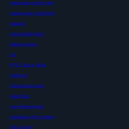
pembuatan cubicle toilet
,
penolicresin cubicletoilet
,
phenolic
,
pintu cubicle toilet
,
plafon acoustic
,
pvc
,
PVC Cubicle Toilet
,
pvcboard
,
sekat kamar mandi
,
sekat toilet
,
sewatoiletsurabaya
,
spesifikasi toilet portable
,
toilet cubicle