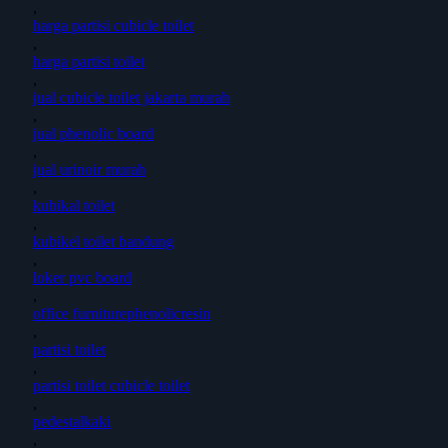
,
harga partisi cubicle toilet
,
harga partisi toilet
,
jual cubicle toilet jakarta murah
,
jual phenolic board
,
jual urinoir murah
,
kubikal toilet
,
kubikel toilet bandung
,
loker pvc board
,
office furniturephenolicresin
,
partisi toilet
,
partisi toilet cubicle toilet
,
pedestalkaki
,