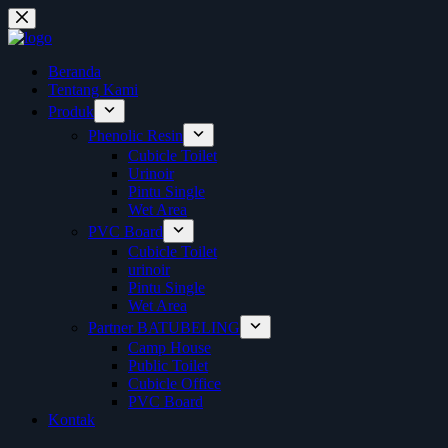
Skip
to
content
Beranda
Tentang Kami
Produk
Phenolic Resin
Cubicle Toilet
Urinoir
Pintu Single
Wet Area
PVC Board
Cubicle Toilet
urinoir
Pintu Single
Wet Area
Partner BATUBELING
Camp House
Public Toilet
Cubicle Office
PVC Board
Kontak