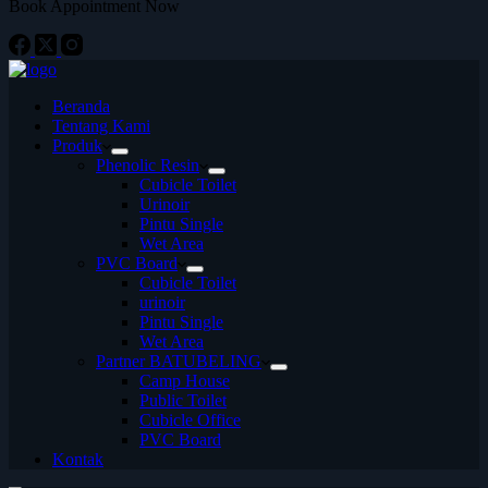
Book Appointment Now
Beranda
Tentang Kami
Produk
Phenolic Resin
Cubicle Toilet
Urinoir
Pintu Single
Wet Area
PVC Board
Cubicle Toilet
urinoir
Pintu Single
Wet Area
Partner BATUBELING
Camp House
Public Toilet
Cubicle Office
PVC Board
Kontak