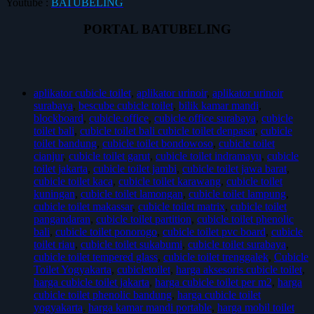
Youtube :
BATUBELING
PORTAL BATUBELING
aplikator cubicle toilet
,
aplikator urinoir
,
aplikator urinoir
surabaya
,
bescube cubicle toilet
,
bilik kamar mandi
,
blockboard
,
cubicle office
,
cubicle office surabaya
,
cubicle
toilet bali
,
cubicle toilet bali cubicle toilet denpasar
,
cubicle
toilet bandung
,
cubicle toilet bondowoso
,
cubicle toilet
cianjur
,
cubicle toilet garut
,
cubicle toilet indramayu
,
cubicle
toilet jakarta
,
cubicle toilet jambi
,
cubicle toilet jawa barat
,
cubicle toilet kaca
,
cubicle toilet karawang
,
cubicle toilet
kuningan
,
cubicle toilet lamongan
,
cubicle toilet lampung
,
cubicle toilet makassar
,
cubicle toilet matrix
,
cubicle toilet
pangandaran
,
cubicle toilet partition
,
cubicle toilet phenolic
bali
,
cubicle toilet ponorogo
,
cubicle toilet pvc board
,
cubicle
toilet riau
,
cubicle toilet sukabumi
,
cubicle toilet surabaya
,
cubicle toilet tempered glass
,
cubicle toilet trenggalek
,
Cubicle
Toilet Yogyakarta
,
cubicletoilet
,
harga aksesoris cubicle toilet
,
harga cubicle toilet jakarta
,
harga cubicle toilet per m2
,
harga
cubicle toilet phenolic bandung
,
harga cubicle toilet
yogyakarta
,
harga kamar mandi portable
,
harga mobil toilet