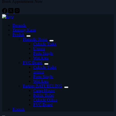
Book Appointment Now
Beranda
Tentang Kami
Produk
Phenolic Resin
Cubicle Toilet
Urinoir
Pintu Single
Wet Area
PVC Board
Cubicle Toilet
urinoir
Pintu Single
Wet Area
Partner BATUBELING
Camp House
Public Toilet
Cubicle Office
PVC Board
Kontak