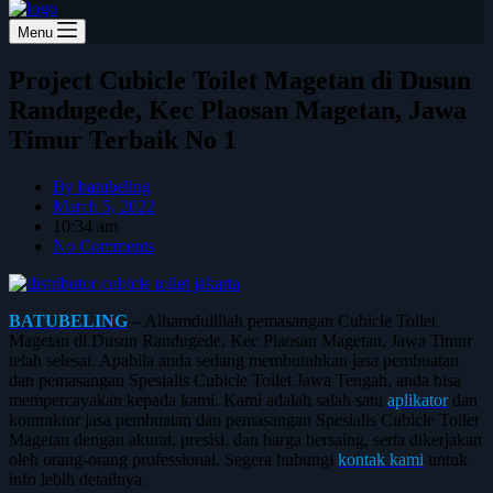
Menu
Project Cubicle Toilet Magetan di Dusun
Randugede, Kec Plaosan Magetan, Jawa
Timur Terbaik No 1
By
batubeling
March 5, 2022
10:34 am
No Comments
BATUBELING
– Alhamdulillah pemasangan Cubicle Toilet
Magetan di Dusun Randugede, Kec Plaosan Magetan, Jawa Timur
telah selesai. Apabila anda sedang membutuhkan jasa pembuatan
dan pemasangan Spesialis Cubicle Toilet Jawa Tengah, anda bisa
mempercayakan kepada kami. Kami adalah salah satu
aplikator
dan
kontraktor jasa pembuatan dan pemasangan Spesialis Cubicle Toilet
Magetan dengan akurat, presisi, dan harga bersaing, serta dikerjakan
oleh orang-orang professional. Segera hubungi
kontak kami
untuk
info lebih detailnya.