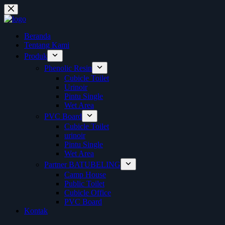
Skip
to
content
Beranda
Tentang Kami
Produk
Phenolic Resin
Cubicle Toilet
Urinoir
Pintu Single
Wet Area
PVC Board
Cubicle Toilet
urinoir
Pintu Single
Wet Area
Partner BATUBELING
Camp House
Public Toilet
Cubicle Office
PVC Board
Kontak