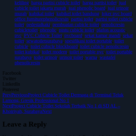
keliling
,
harga partisi cubicle toilet
,
harga partisi toilet
,
jual
cubicle toilet jakarta murah
,
jual phenolic board
,
jual urinoir
murah
,
kubikal toilet
,
kubikel toilet bandung
,
loker pvc board
,
office furniturephenolicresin
,
partisi toilet
,
partisi toilet cubicle
toilet
,
pedestalkaki
,
pembuatan cubicle toilet
,
penolicresin
cubicletoilet
,
phenolic
,
pintu cubicle toilet
,
plafon acoustic
,
pvc
,
PVC Cubicle Toilet
,
pvcboard
,
sekat kamar mandi
,
sekat
toilet
,
sewatoiletsurabaya
,
spesifikasi toilet portable
,
toilet
cubicle
,
toilet cubicle blockboard
,
toilet cubicle penolicresin
,
toilet kubikal
,
toilet modern
,
toilet portable pvc
,
toilet portable
surabaya
,
toilet urinoir
,
urinoir toilet
,
warna
,
wastafel
phenolicresin
Facebook
Twitter
LinkedIn
Pinterest
Prev
Previous
Project Cubicle Toilet Dermaga di Terminal Teluk
Lamong, Gresik Professional No 1
Next
Project Cubicle Toilet Sekolah Terbaik No 1 di SD AL –
Khoiriyah, Surabaya
Next
Leave a Reply