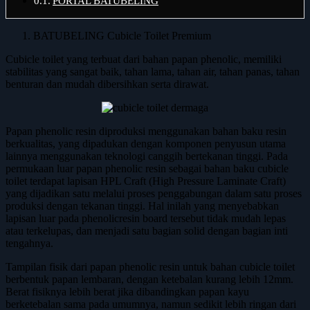
PORTAL BATUBELING
BATUBELING Cubicle Toilet Premium
Cubicle toilet yang terbuat dari bahan papan phenolic, memiliki
stabilitas yang sangat baik, tahan lama, tahan air, tahan panas, tahan
benturan dan mudah dibersihkan serta dirawat.
Papan phenolic resin diproduksi menggunakan bahan baku resin
berkualitas, yang dipadukan dengan komponen penyusun utama
lainnya menggunakan teknologi canggih bertekanan tinggi. Pada
permukaan luar papan phenolic resin sebagai bahan baku cubicle
toilet terdapat lapisan HPL Craft (High Pressure Laminate Craft)
yang dijadikan satu melalui proses penggabungan dalam satu proses
produksi dengan tekanan tinggi. Hal inilah yang menyebabkan
lapisan luar pada phenolicresin board tersebut tidak mudah lepas
atau terkelupas, dan menjadi satu bagian solid dengan bagian inti
tengahnya.
Tampilan fisik dari papan phenolic resin untuk bahan cubicle toilet
berbentuk papan lembaran, dengan ketebalan kurang lebih 12mm.
Berat fisiknya lebih berat jika dibandingkan papan kayu
berketebalan sama pada umumnya, namun sedikit lebih ringan dari