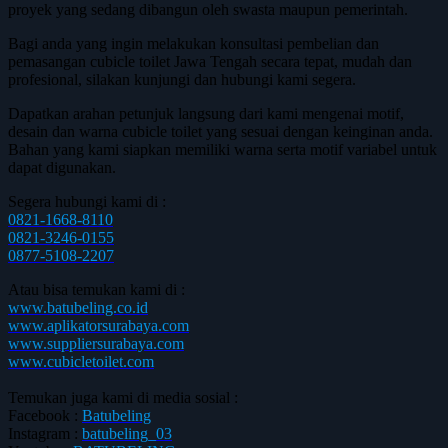
proyek yang sedang dibangun oleh swasta maupun pemerintah.
Bagi anda yang ingin melakukan konsultasi pembelian dan
pemasangan cubicle toilet Jawa Tengah secara tepat, mudah dan
profesional, silakan kunjungi dan hubungi kami segera.
Dapatkan arahan petunjuk langsung dari kami mengenai motif,
desain dan warna cubicle toilet yang sesuai dengan keinginan anda.
Bahan yang kami siapkan memiliki warna serta motif variabel untuk
dapat digunakan.
Segera hubungi kami di :
0821-1668-8110
0821-3246-0155
0877-5108-2207
Atau bisa temukan kami di :
www.batubeling.co.id
www.aplikatorsurabaya.com
www.suppliersurabaya.com
www.cubicletoilet.com
Temukan juga kami di media sosial :
Facebook :
Batubeling
Instagram :
batubeling_03