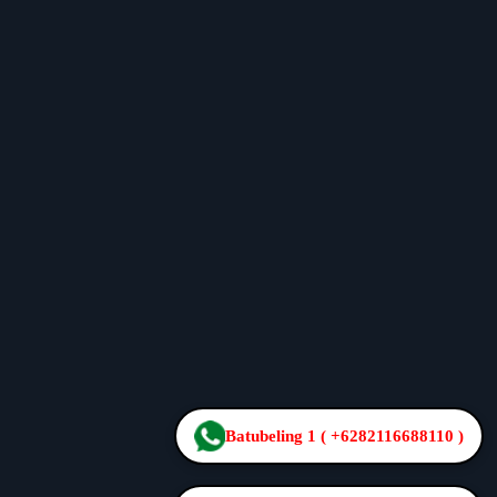
Batubeling 1 ( +6282116688110 )