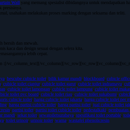
urtain Wall
yang memang spesialist dibidangnya untuk mendapatkan hasi
k presisinya.
mal, usahakan melakukan proses marking dengan seksama dan teliti.
ih bersih dan mewah.
nis kaca dan design sesuai dengan selera kita.
masangannya lebih cepat.
akan :[/vc_column_text][/vc_column][/vc_row][vc_row][vc_column][v
aya
,
bescube cubicle toilet
,
bilik kamar mandi
,
blockboard
,
cubicle offic
o
,
cubicle toilet cianjur
,
cubicle toilet garut
,
cubicle toilet indramayu
,
cub
gan
,
cubicle toilet lamongan
,
cubicle toilet lampung
,
cubicle toilet maka
bicle toilet pvc board
,
cubicle toilet riau
,
cubicle toilet sukabumi
,
cubicl
oris cubicle toilet
,
harga cubicle toilet jakarta
,
harga cubicle toilet per 
ling
,
harga partisi cubicle toilet
,
harga partisi toilet
,
jual cubicle toilet j
cresin
,
partisi toilet
,
partisi toilet cubicle toilet
,
pedestalkaki
,
pembuatan c
ar mandi
,
sekat toilet
,
sewatoiletsurabaya
,
spesifikasi toilet portable
,
toil
aya
,
toilet urinoir
,
urinoir toilet
,
warna
,
wastafel phenolicresin