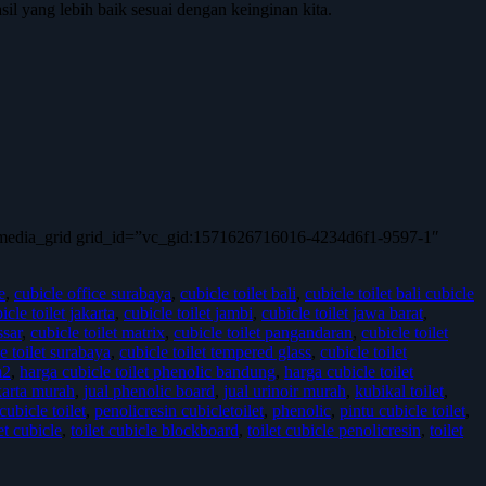
l yang lebih baik sesuai dengan keinginan kita.
c_media_grid grid_id=”vc_gid:1571626716016-4234d6f1-9597-1″
e
,
cubicle office surabaya
,
cubicle toilet bali
,
cubicle toilet bali cubicle
icle toilet jakarta
,
cubicle toilet jambi
,
cubicle toilet jawa barat
,
ssar
,
cubicle toilet matrix
,
cubicle toilet pangandaran
,
cubicle toilet
e toilet surabaya
,
cubicle toilet tempered glass
,
cubicle toilet
m2
,
harga cubicle toilet phenolic bandung
,
harga cubicle toilet
akarta murah
,
jual phenolic board
,
jual urinoir murah
,
kubikal toilet
,
ubicle toilet
,
penolicresin cubicletoilet
,
phenolic
,
pintu cubicle toilet
,
et cubicle
,
toilet cubicle blockboard
,
toilet cubicle penolicresin
,
toilet