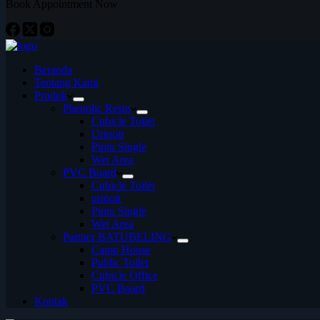
Book Appointment Now
Beranda
Tentang Kami
Produk
Phenolic Resin
Cubicle Toilet
Urinoir
Pintu Single
Wet Area
PVC Board
Cubicle Toilet
urinoir
Pintu Single
Wet Area
Partner BATUBELING
Camp House
Public Toilet
Cubicle Office
PVC Board
Kontak