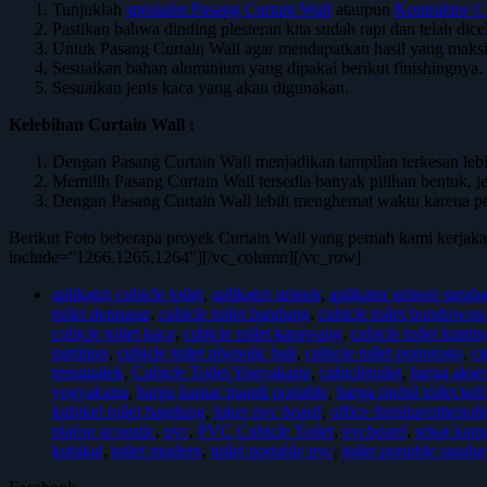
Tunjuklah
spesialist Pasang Curtain Wall
ataupun
Kontraktor C
Pastikan bahwa dinding plesteran kita sudah rapi dan telah dice
Untuk Pasang Curtain Wall agar mendapatkan hasil yang maksi
Sesuaikan bahan aluminium yang dipakai berikut finishingnya.
Sesuaikan jenis kaca yang akan digunakan.
Kelebihan Curtain Wall :
Dengan Pasang Curtain Wall menjadikan tampilan terkesan leb
Memilih Pasang Curtain Wall tersedia banyak pilihan bentuk, je
Dengan Pasang Curtain Wall lebih menghemat waktu karena pe
Berikut Foto beberapa proyek Curtain Wall yang pernah kami kerj
include=”1266,1265,1264″][/vc_column][/vc_row]
aplikator cubicle toilet
,
aplikator urinoir
,
aplikator urinoir surab
toilet denpasar
,
cubicle toilet bandung
,
cubicle toilet bondowos
cubicle toilet kaca
,
cubicle toilet karawang
,
cubicle toilet kunin
partition
,
cubicle toilet phenolic bali
,
cubicle toilet ponorogo
,
cu
trenggalek
,
Cubicle Toilet Yogyakarta
,
cubicletoilet
,
harga akses
yogyakarta
,
harga kamar mandi portable
,
harga mobil toilet keli
kubikel toilet bandung
,
loker pvc board
,
office furniturephenoli
plafon acoustic
,
pvc
,
PVC Cubicle Toilet
,
pvcboard
,
sekat kam
kubikal
,
toilet modern
,
toilet portable pvc
,
toilet portable surab