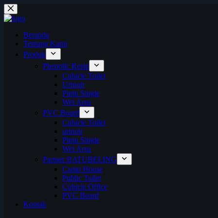
Skip
to
content
Beranda
Tentang Kami
Produk
Phenolic Resin
Cubicle Toilet
Urinoir
Pintu Single
Wet Area
PVC Board
Cubicle Toilet
urinoir
Pintu Single
Wet Area
Partner BATUBELING
Camp House
Public Toilet
Cubicle Office
PVC Board
Kontak