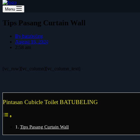
Menu
Tips Pasang Curtain Wall
By
batubeling
August 16, 2024
2:58 am
[vc_row][vc_column][vc_column_text]
Pintasan Cubicle Toilet BATUBELING
Tips Pasang Curtain Wall