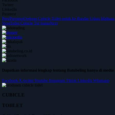
Facebook
Twitter
LinkedIn
Pinterest
Prev
Previous
Orderan Cubicle Toilet untuk ke Bandar Udara Malinau
Next
Toilet Cubicle Tol Sumo
Next
Dapatkan informasi lengkap tentang Batubeling hanya di media s
Facebook
X-twitter
Youtube
Instagram
Tiktok
Linkedin
Whatsapp
CUBICLE
TOIILET