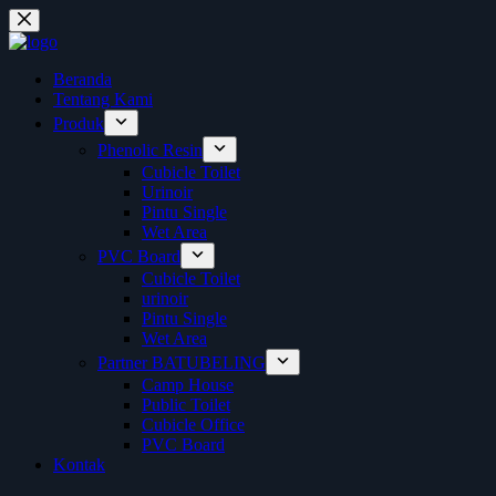
Skip
to
content
Beranda
Tentang Kami
Produk
Phenolic Resin
Cubicle Toilet
Urinoir
Pintu Single
Wet Area
PVC Board
Cubicle Toilet
urinoir
Pintu Single
Wet Area
Partner BATUBELING
Camp House
Public Toilet
Cubicle Office
PVC Board
Kontak