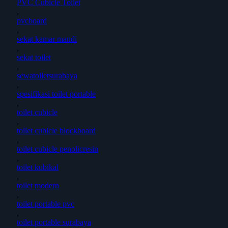
PVC Cubicle Toilet
,
pvcboard
,
sekat kamar mandi
,
sekat toilet
,
sewatoiletsurabaya
,
spesifikasi toilet portable
,
toilet cubicle
,
toilet cubicle blockboard
,
toilet cubicle penolicresin
,
toilet kubikal
,
toilet modern
,
toilet portable pvc
,
toilet portable surabaya