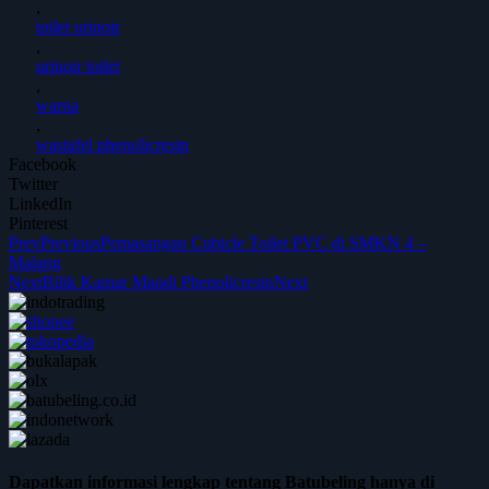
,
toilet urinoir
,
urinoir toilet
,
warna
,
wastafel phenolicresin
Facebook
Twitter
LinkedIn
Pinterest
Prev
Previous
Pemasangan Cubicle Toilet PVC di SMKN 4 –
Malang
Next
Bilik Kamar Mandi Phenolicresin
Next
Dapatkan informasi lengkap tentang Batubeling hanya di