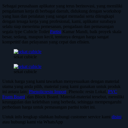
Sebagai perusahaan aplikator yang terus berinovasi, yang memiliki
pengalaman kerja di berbagai daerah, didukung dengan workshop
yang luas dan peralatan yang sangat memadai serta dilengkapi
dengan tenaga kerja yang profesional, kami, aplikator surabaya
selalu siap menerima pemesanan, pengadaan dan pemasangan
segala type Cubicle Toilet/
Partisi
Kamar Mandi, baik proyek skala
besar, sedang, maupun kecil, tentunya dengan harga sangat
kompetitif dan pelayanan yang cepat dan efisien.
sekat cubicle
sekat cubicle
Untuk harga yang kami tawarkan menyesuaikan dengan material
utama yang anda pilih, material yang kami gunakan untuk produk
ini antara lain;
Phenolicresin Import
, Phenolic resin Lokal,
PVC
Foam Board
, dan Block Board. Material-material tersebut, memiliki
keunggulan dan kelebihan yang berbeda, sehingga mempengaruhi
perbedaan harga untuk pemasangan partisi toilet ini.
Untuk info lengkap silahkan hubungi customer service kami
disini
,
atau hubungi kami via WhatsApp