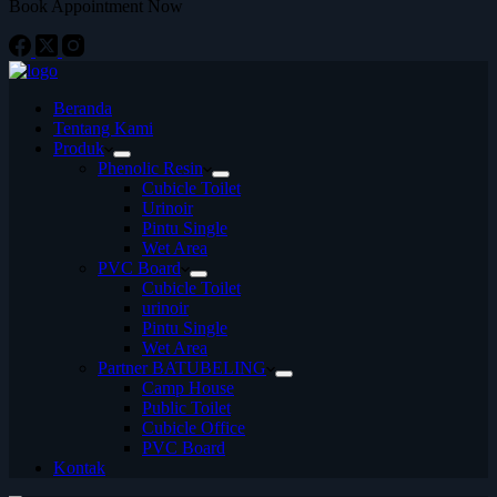
Book Appointment Now
Beranda
Tentang Kami
Produk
Phenolic Resin
Cubicle Toilet
Urinoir
Pintu Single
Wet Area
PVC Board
Cubicle Toilet
urinoir
Pintu Single
Wet Area
Partner BATUBELING
Camp House
Public Toilet
Cubicle Office
PVC Board
Kontak