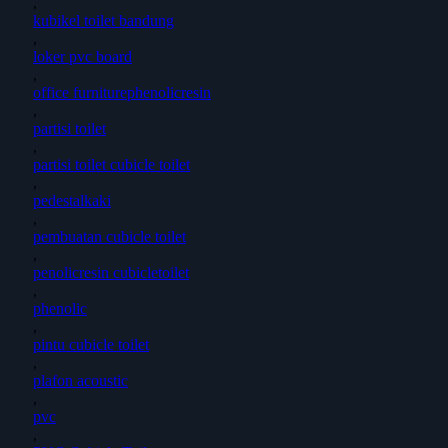
,
kubikel toilet bandung
,
loker pvc board
,
office furniturephenolicresin
,
partisi toilet
,
partisi toilet cubicle toilet
,
pedestalkaki
,
pembuatan cubicle toilet
,
penolicresin cubicletoilet
,
phenolic
,
pintu cubicle toilet
,
plafon acoustic
,
pvc
,