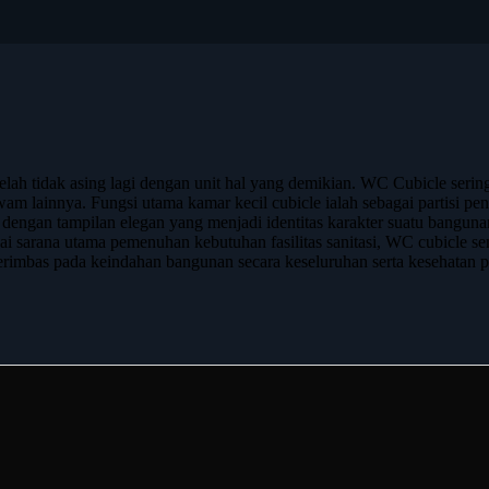
elah tidak asing lagi dengan unit hal yang demikian. WC Cubicle sering
awam lainnya. Fungsi utama kamar kecil cubicle ialah sebagai partisi pe
rn dengan tampilan elegan yang menjadi identitas karakter suatu ban
i sarana utama pemenuhan kebutuhan fasilitas sanitasi, WC cubicle se
erimbas pada keindahan bangunan secara keseluruhan serta kesehatan pe