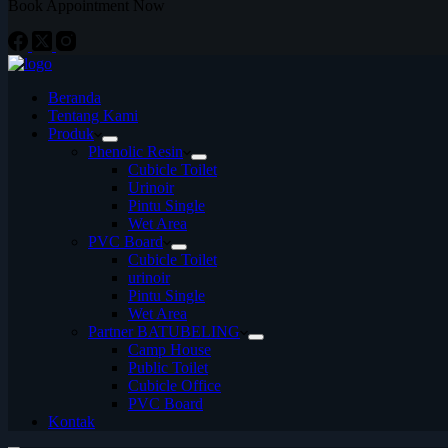
Book Appointment Now
Beranda
Tentang Kami
Produk
Phenolic Resin
Cubicle Toilet
Urinoir
Pintu Single
Wet Area
PVC Board
Cubicle Toilet
urinoir
Pintu Single
Wet Area
Partner BATUBELING
Camp House
Public Toilet
Cubicle Office
PVC Board
Kontak