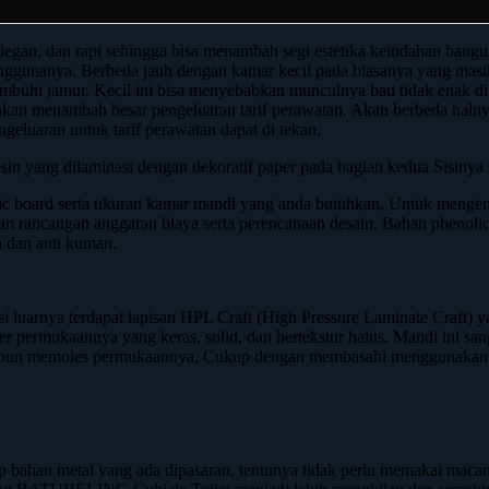
n, dan rapi sehingga bisa menambah segi estetika keindahan bangunan
nanya. Berbeda jauh dengan kamar kecil pada biasanya yang masih m
umbuhi jamur. Kecil ini bisa menyebabkan munculnya bau tidak enak di
sebut akan menambah besar pengeluaran tarif perawatan. Akan berbed
geluaran untuk tarif perawatan dapat di tekan.
esin yang dilaminasi dengan dekoratif paper pada bagian kedua Sisinya 
c board serta ukuran kamar mandi yang anda butuhkan. Untuk mengenal
 rancangan anggaran biaya serta perencanaan desain. Bahan phenolic i
n dan anti kuman.
arnya terdapat lapisan HPL Craft (High Pressure Laminate Craft) yan
ter permukaannya yang keras, solid, dan bertekstur halus. Mandi ini 
upun memoles permukaannya. Cukup dengan membasahi menggunakan se
ap bahan metal yang ada dipasaran, tentunya tidak perlu memakai macam