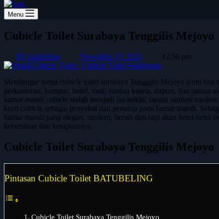
Menu
Cubicle Toilet Surabaya Tenggilis Mejoyo
By
batubeling
November 13, 2021
12:56 pm
Mendengar nama cubicle toilet surabaya Tenggilis Mejoyo tentu kita t
perkantoran, kampus, hotel, mall, stasiun kereta, airport, dan sarana 
kamar mandi cubicle sudah menjadi isu terkini sarana sanitasi mode
kecil cubicle sebagai penyekat dan penutup zona kamar mandi. Sebaga
kamar mandi yang elegan, modern, bersih dan rapi akan betul-betul b
kebersihan dan kerapiannya.
Cubicle Toilet Surabaya Tenggilis Mejoyo
Pintasan Cubicle Toilet BATUBELING
Cubicle Toilet Surabaya Tenggilis Mejoyo