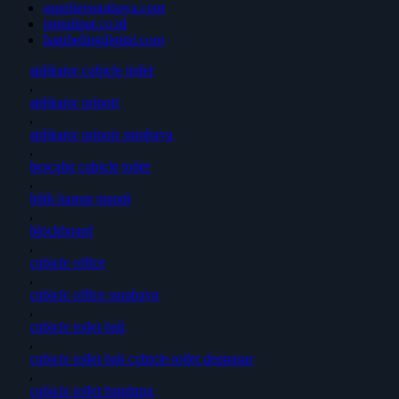
suppliersurabaya.com
pintulipat.co.id
batubelingdigital.com
aplikator cubicle toilet
,
aplikator urinoir
,
aplikator urinoir surabaya
,
bescube cubicle toilet
,
bilik kamar mandi
,
blockboard
,
cubicle office
,
cubicle office surabaya
,
cubicle toilet bali
,
cubicle toilet bali cubicle toilet denpasar
,
cubicle toilet bandung