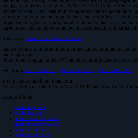
demikian akan mewujudkan tampilan aksesoris dan pigura penghubung
menjaga dan merawat unit partisi BATUBELING Cubicle Kamar agar t
muatan berlebih. Kecil, saat ingin mengoreksi atau mengecat plafo
semestinya menggunakan tangga khusus atau scafolding. Hindarkan 
tinggi, seperti nyala api rokok, percikan bunga api las listrik dan l
karbol keras pada lantai yang mengenai aksesoris kaki unit partisi cu
Baca juga :
Cubicle Toilet Jasa Aplikator
kalau anda masih bingung untuk memutuskan material mana yang aka
dan budget anda.
Untuk kabar lengkap cubicle WC silahkan hubungi customer service k
Whatsapp:
0821-1668-8110
–
0821-3246-0155
–
0877-5108-2207
Email: emailbatubeling@gmail.com
Alamat: Jl. Kyai Tambak Deres No. 100B, Bulak, Kec. Bulak, Surab
Kunjungi Juga:
batubeling.co.id
batubeling.com
aplikatorsurabaya.com
aplikatorsurabaya.co.id
cubicletoilet.com
cubicletoilet.co.id