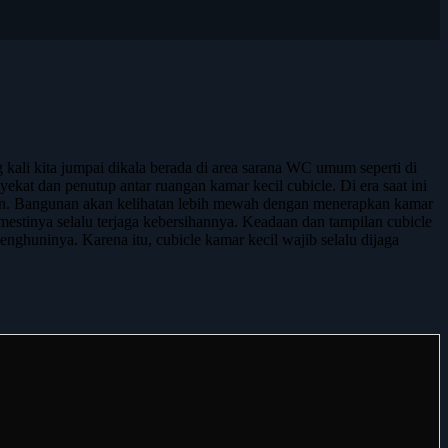
 kali kita jumpai dikala berada di area sarana WC umum seperti di
nyekat dan penutup antar ruangan kamar kecil cubicle. Di era saat ini
gunan. Bangunan akan kelihatan lebih mewah dengan menerapkan kamar
mestinya selalu terjaga kebersihannya. Keadaan dan tampilan cubicle
nghuninya. Karena itu, cubicle kamar kecil wajib selalu dijaga