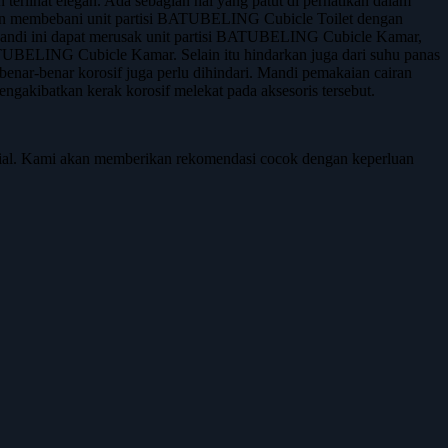
lihat elegan. Ada sebagian hal yang patut di perhatikan dalam
gan membebani unit partisi BATUBELING Cubicle Toilet dengan
 Mandi ini dapat merusak unit partisi BATUBELING Cubicle Kamar,
TUBELING Cubicle Kamar. Selain itu hindarkan juga dari suhu panas
g benar-benar korosif juga perlu dihindari. Mandi pemakaian cairan
mengakibatkan kerak korosif melekat pada aksesoris tersebut.
rial. Kami akan memberikan rekomendasi cocok dengan keperluan