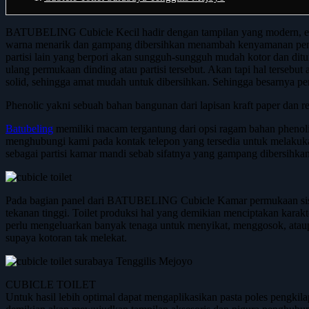
BATUBELING Cubicle Kecil hadir dengan tampilan yang modern, elega
warna menarik dan gampang dibersihkan menambah kenyamanan penggu
partisi lain yang berpori akan sungguh-sungguh mudah kotor dan dit
ulang permukaan dinding atau partisi tersebut. Akan tapi hal ter
solid, sehingga amat mudah untuk dibersihkan. Sehingga besarnya pen
Phenolic yakni sebuah bahan bangunan dari lapisan kraft paper dan r
Batubeling
memiliki macam tergantung dari opsi ragam bahan phenoli
menghubungi kami pada kontak telepon yang tersedia untuk melakukan
sebagai partisi kamar mandi sebab sifatnya yang gampang dibersihka
Pada bagian panel dari BATUBELING Cubicle Kamar permukaan sisi lu
tekanan tinggi. Toilet produksi hal yang demikian menciptakan karak
perlu mengeluarkan banyak tenaga untuk menyikat, menggosok, ata
supaya kotoran tak melekat.
CUBICLE TOILET
Untuk hasil lebih optimal dapat mengaplikasikan pasta poles pengkil