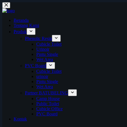
Skip
to
content
Beranda
Tentang Kami
Produk
Phenolic Resin
Cubicle Toilet
Urinoir
Pintu Single
Wet Area
PVC Board
Cubicle Toilet
urinoir
Pintu Single
Wet Area
Partner BATUBELING
Camp House
Public Toilet
Cubicle Office
PVC Board
Kontak