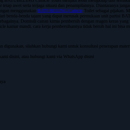
 BATUBELING Cubicle Toilet menjadi lebih mengkilap dan semakin ter
etap awet serta terjaga situasi dan penampilannya. Diantaranya jan
n jangan menggunakan
BATUBELING Cubicle
Toilet sebagai pijakan.
dari benda-benda tajam yang dapat merusak permukaan unit partisi BA
ain sebagainya. Domisili cairan kimia pembersih dengan reagen keras yan
bicle kamar mandi. cara kerja pembersihannya tidak bersih hal ini bisa 
n digunakan, silahkan hubungi kami untuk konsultasi penerapan mate
ami disini, atau hubungi kami via WhatsApp disini
aya