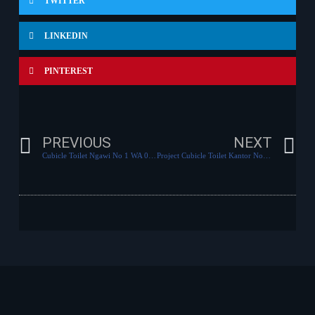
TWITTER
LINKEDIN
PINTEREST
PREVIOUS
NEXT
Cubicle Toilet Ngawi No 1 WA 0821-1668-8110
Project Cubicle Toilet Kantor No 1 di Kantor Pemasaran Villa Kalijudan Surabaya