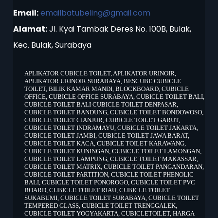
Email:
emailbatubeling@gmail.com
Alamat:
Jl. Kyai Tambak Deres No. 100B, Bulak,
Kec. Bulak, Surabaya
APLIKATOR CUBICLE TOILET
,
APLIKATOR URINOIR
,
APLIKATOR URINOIR SURABAYA
,
BESCUBE CUBICLE
TOILET
,
BILIK KAMAR MANDI
,
BLOCKBOARD
,
CUBICLE
OFFICE
,
CUBICLE OFFICE SURABAYA
,
CUBICLE TOILET BALI
,
CUBICLE TOILET BALI CUBICLE TOILET DENPASAR
,
CUBICLE TOILET BANDUNG
,
CUBICLE TOILET BONDOWOSO
,
CUBICLE TOILET CIANJUR
,
CUBICLE TOILET GARUT
,
CUBICLE TOILET INDRAMAYU
,
CUBICLE TOILET JAKARTA
,
CUBICLE TOILET JAMBI
,
CUBICLE TOILET JAWA BARAT
,
CUBICLE TOILET KACA
,
CUBICLE TOILET KARAWANG
,
CUBICLE TOILET KUNINGAN
,
CUBICLE TOILET LAMONGAN
,
CUBICLE TOILET LAMPUNG
,
CUBICLE TOILET MAKASSAR
,
CUBICLE TOILET MATRIX
,
CUBICLE TOILET PANGANDARAN
,
CUBICLE TOILET PARTITION
,
CUBICLE TOILET PHENOLIC
BALI
,
CUBICLE TOILET PONOROGO
,
CUBICLE TOILET PVC
BOARD
,
CUBICLE TOILET RIAU
,
CUBICLE TOILET
SUKABUMI
,
CUBICLE TOILET SURABAYA
,
CUBICLE TOILET
TEMPERED GLASS
,
CUBICLE TOILET TRENGGALEK
,
CUBICLE TOILET YOGYAKARTA
,
CUBICLETOILET
,
HARGA