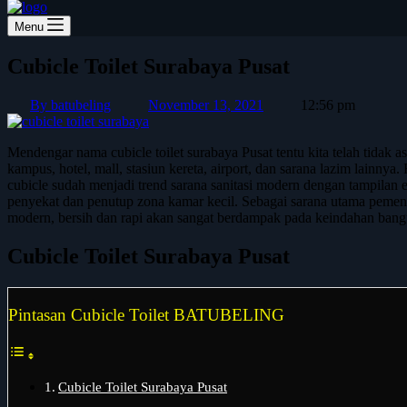
Menu
Cubicle Toilet Surabaya Pusat
By
batubeling
November 13, 2021
12:56 pm
Mendengar nama cubicle toilet surabaya Pusat tentu kita telah tidak 
kampus, hotel, mall, stasiun kereta, airport, dan sarana lazim lainnya
cubicle sudah menjadi trend sarana sanitasi modern dengan tampilan
penyekat dan penutup zona kamar kecil. Sebagai sarana utama pemenuha
modern, bersih dan rapi akan sangat berdampak pada keindahan bangun
Cubicle Toilet Surabaya Pusat
Pintasan Cubicle Toilet BATUBELING
Cubicle Toilet Surabaya Pusat