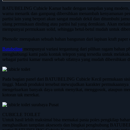
BATUBELING Cubicle Kamar hadir dengan tampilan yang modern, elega
warna menarik dan gampang dibersihkan menambah kenyamanan penggu
partisi lain yang berpori akan sangat mudah dekil dan ditumbuhi ja
ulang permukaan dinding atau partisi hal yang demikian. Akan me
mempunyai permukaan solid, sehingga betul-betul mudah untuk dibers
Phenolic merupakan sebuah bahan bangunan dari lapisan kraft paper
Batubeling
mempunyai variasi tergantung dari pilihan ragam bahan ph
menghubungi kami pada kontak telepon yang tersedia untuk melakukan
sebagai partisi kamar mandi sebab sifatnya yang mudah dibersihkan 
Pada bagian panel dari BATUBELING Cubicle Kecil permukaan sisi lua
tinggi. Mandi produksi tersebut mewujudkan karakter permukaannya ya
mengeluarkan banyak daya untuk menyikat, menggosok, ataupun mem
kotoran tak merekat.
CUBICLE TOILET
Untuk hasil lebih maksimal bisa memakai pasta poles pengkilap bahan
menghasilkan tampilan aksesoris dan bingkai penghubung BATUBELIN