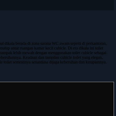
mpai dikala berada di zona sarana WC awam seperti di perkantoran,
nutup antar ruangan kamar kecil cubicle. Di era dikala ini toilet
n tampak lebih mewah dengan menggunakan toilet cubicle sebagai
ebersihannya. Keadaan dan tampilan cubicle toilet yang elegan,
 toilet semestinya senantiasa dijaga kebersihan dan kerapiannya.