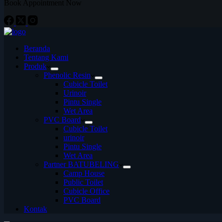
Book Appointment Now
Beranda
Tentang Kami
Produk
Phenolic Resin
Cubicle Toilet
Urinoir
Pintu Single
Wet Area
PVC Board
Cubicle Toilet
urinoir
Pintu Single
Wet Area
Partner BATUBELING
Camp House
Public Toilet
Cubicle Office
PVC Board
Kontak