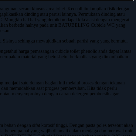
nan secara khusus area toilet. Kecuali itu tampilan fisik dengan
ikasikan dinding atau partisi lainnya. Permukaan dinding atau
C. Mungkin hal hal yang demikian dapat kita atasi dengan mengecat
an. Akan berbeda halnya pada unit BATUBELING Cubicle WC yang
tekan.
ua Sisinya sehingga mewujudkan sebuah partisi yang yang bermutu.
getahui harga pemasangan cubicle toilet phenolic anda dapat lantas
erupakan material yang betul-betul berkualitas yang dimanfaatkan
 menjadi satu dengan bagian inti melalui proses dengan tekanan
g dan memudahkan saat progres pembersihan. Kita tidak perlu
 atau menyemprotnya dengan cairan detergen pembersih agar
 bahan dengan sifat korosif tinggi. Dengan pasta poles tersebut akan
 beberapa hal yang wajib di amati dalam menjaga dan merawat unit