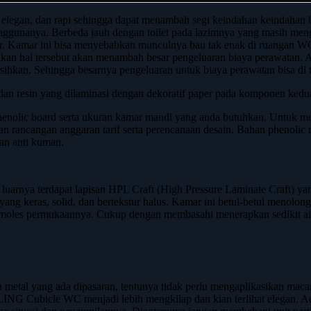
n, dan rapi sehingga dapat menambah segi keindahan keindahan bangu
nanya. Berbeda jauh dengan toilet pada lazimnya yang masih mengapl
mur. Kamar ini bisa menyebabkan munculnya bau tak enak di ruangan W
lainkan hal tersebut akan menambah besar pengeluaran biaya perawat
ihkan. Sehingga besarnya pengeluaran untuk biaya perawatan bisa di 
 dan resin yang dilaminasi dengan dekoratif paper pada komponen ked
enolic board serta ukuran kamar mandi yang anda butuhkan. Untuk men
 rancangan anggaran tarif serta perencanaan desain. Bahan phenolic m
dan anti kuman.
rnya terdapat lapisan HPL Craft (High Pressure Laminate Craft) yang
ng keras, solid, dan bertekstur halus. Kamar ini betul-betul menolon
oles permukaannya. Cukup dengan membasahi menerapkan sedikit air
 metal yang ada dipasaran, tentunya tidak perlu mengaplikasikan macam
G Cubicle WC menjadi lebih mengkilap dan kian terlihat elegan. Ada