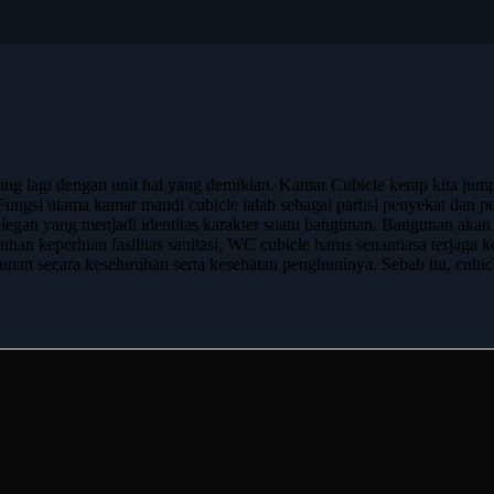
asing lagi dengan unit hal yang demikian. Kamar Cubicle kerap kita ju
. Fungsi utama kamar mandi cubicle ialah sebagai partisi penyekat dan pe
 elegan yang menjadi identitas karakter suatu bangunan. Bangunan aka
n keperluan fasilitas sanitasi, WC cubicle harus senantiasa terjaga k
an secara keseluruhan serta kesehatan penghuninya. Sebab itu, cubicle