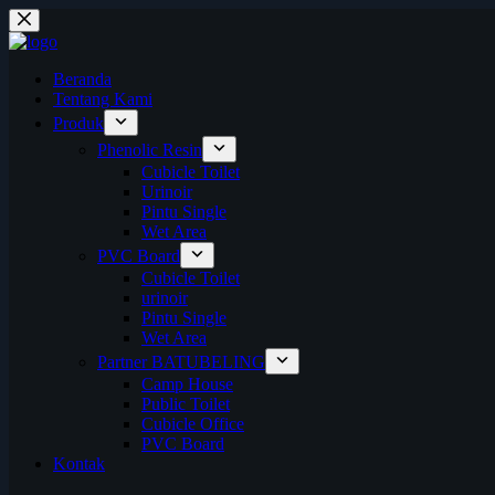
Skip
to
content
Beranda
Tentang Kami
Produk
Phenolic Resin
Cubicle Toilet
Urinoir
Pintu Single
Wet Area
PVC Board
Cubicle Toilet
urinoir
Pintu Single
Wet Area
Partner BATUBELING
Camp House
Public Toilet
Cubicle Office
PVC Board
Kontak