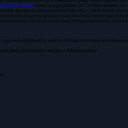
ga situasi dan penampilannya. Diantaranya jangan membebani unit p
BELING Cubicle
Kamar sebagai pijakan. WC ini dapat merusak un
 merusak permukaan unit partisi BATUBELING Cubicle Mandi. Kecuali it
mia pembersih dengan reagen keras yang betul-betul korosif juga perlu di
n pembersihannya tak bersih hal ini dapat mengakibatkan kerak korosif 
 yang akan diaplikasikan, silahkan hubungi kami untuk konsultasi pe
ami disini, atau hubungi kami lewat WhatsApp disini
aya