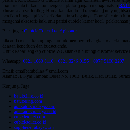
partisi BATUBELING Cubicle Kamar agar konsisten awet serta terja
ingin membetulkan atau mengecat plafon jangan menggunakan
BATU
khusus atau scafolding. Hindarkan dari benda-benda tajam yang bisa
percikan bunga api las listrik dan lain sebagainya. Domisili cairan ki
mengenai aksesoris kaki unit partisi cubicle kamar kecil. pelaksanaa
Baca juga :
Cubicle Toilet Jasa Aplikator
bila anda masih kebingungan untuk mempertimbangkan material mana
dengan keperluan dan budget anda.
Untuk kabar lengkap cubicle WC silahkan hubungi customer service k
Whatsapp:
0821-1668-8110
–
0821-3246-0155
–
0877-5108-2207
Email: emailbatubeling@gmail.com
Alamat: Jl. Kyai Tambak Deres No. 100B, Bulak, Kec. Bulak, Surab
Kunjungi Juga:
batubeling.co.id
batubeling.com
aplikatorsurabaya.com
aplikatorsurabaya.co.id
cubicletoilet.com
cubicletoilet.co.id
suppliersurabaya.com