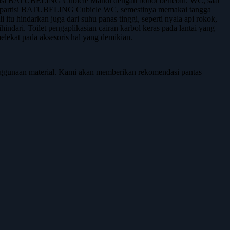
artisi BATUBELING Cubicle Mandi dengan bobot berlebih. WC, saat
it partisi BATUBELING Cubicle WC, semestinya memakai tangga
u hindarkan juga dari suhu panas tinggi, seperti nyala api rokok,
hindari. Toilet pengaplikasian cairan karbol keras pada lantai yang
melekat pada aksesoris hal yang demikian.
nggunaan material. Kami akan memberikan rekomendasi pantas