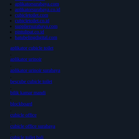
aplikatorsurabaya.com
aplikatorsurabaya.co.id
cubicletoilet.com
cubicletoilet.co.id
suppliersurabaya.com
pintulipat.co.id
batubelingdigital.com
aplikator cubicle toilet
,
aplikator urinoir
,
aplikator urinoir surabaya
,
bescube cubicle toilet
,
bilik kamar mandi
,
blockboard
,
cubicle office
,
cubicle office surabaya
,
cubicle toilet bali