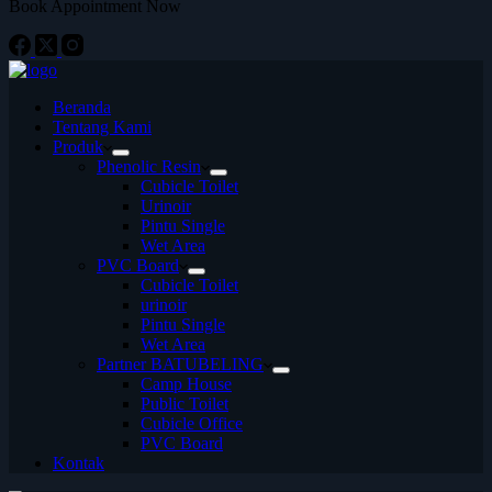
Book Appointment Now
Beranda
Tentang Kami
Produk
Phenolic Resin
Cubicle Toilet
Urinoir
Pintu Single
Wet Area
PVC Board
Cubicle Toilet
urinoir
Pintu Single
Wet Area
Partner BATUBELING
Camp House
Public Toilet
Cubicle Office
PVC Board
Kontak