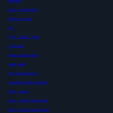
phenolic
,
pintu cubicle toilet
,
plafon acoustic
,
pvc
,
PVC Cubicle Toilet
,
pvcboard
,
sekat kamar mandi
,
sekat toilet
,
sewatoiletsurabaya
,
spesifikasi toilet portable
,
toilet cubicle
,
toilet cubicle blockboard
,
toilet cubicle penolicresin