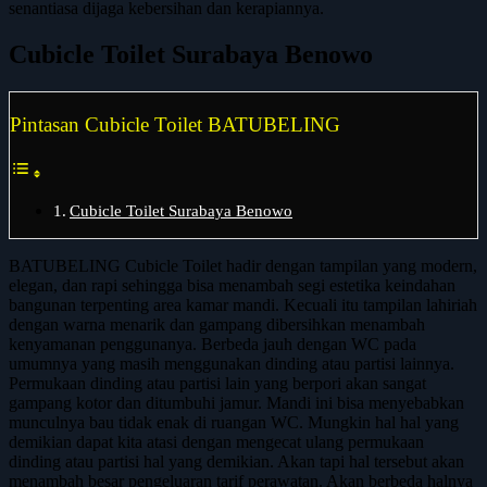
senantiasa dijaga kebersihan dan kerapiannya.
Cubicle Toilet Surabaya Benowo
Pintasan Cubicle Toilet BATUBELING
Cubicle Toilet Surabaya Benowo
BATUBELING Cubicle Toilet hadir dengan tampilan yang modern,
elegan, dan rapi sehingga bisa menambah segi estetika keindahan
bangunan terpenting area kamar mandi. Kecuali itu tampilan lahiriah
dengan warna menarik dan gampang dibersihkan menambah
kenyamanan penggunanya. Berbeda jauh dengan WC pada
umumnya yang masih menggunakan dinding atau partisi lainnya.
Permukaan dinding atau partisi lain yang berpori akan sangat
gampang kotor dan ditumbuhi jamur. Mandi ini bisa menyebabkan
munculnya bau tidak enak di ruangan WC. Mungkin hal hal yang
demikian dapat kita atasi dengan mengecat ulang permukaan
dinding atau partisi hal yang demikian. Akan tapi hal tersebut akan
menambah besar pengeluaran tarif perawatan. Akan berbeda halnya