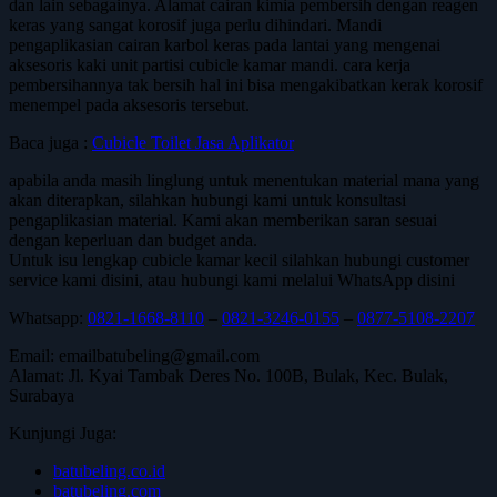
dan lain sebagainya. Alamat cairan kimia pembersih dengan reagen
keras yang sangat korosif juga perlu dihindari. Mandi
pengaplikasian cairan karbol keras pada lantai yang mengenai
aksesoris kaki unit partisi cubicle kamar mandi. cara kerja
pembersihannya tak bersih hal ini bisa mengakibatkan kerak korosif
menempel pada aksesoris tersebut.
Baca juga :
Cubicle Toilet Jasa Aplikator
apabila anda masih linglung untuk menentukan material mana yang
akan diterapkan, silahkan hubungi kami untuk konsultasi
pengaplikasian material. Kami akan memberikan saran sesuai
dengan keperluan dan budget anda.
Untuk isu lengkap cubicle kamar kecil silahkan hubungi customer
service kami disini, atau hubungi kami melalui WhatsApp disini
Whatsapp:
0821-1668-8110
–
0821-3246-0155
–
0877-5108-2207
Email: emailbatubeling@gmail.com
Alamat: Jl. Kyai Tambak Deres No. 100B, Bulak, Kec. Bulak,
Surabaya
Kunjungi Juga:
batubeling.co.id
batubeling.com