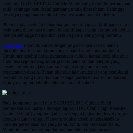
pada unit BATUBELING Cubicle Mandi yang memiliki permukaan
solid, sehingga betul-betul gampang untuk dibersihkan. Sehingga
besarnya pengeluaran untuk biaya perawatan dapat di tekan.
Phenolic ialah sebuah bahan bangunan dari lapisan kraft paper dan
resin yang dilaminasi dengan dekoratif paper pada komponen kedua
Sisinya sehingga menjadikan sebuah partisi yang yang bermutu.
Batubeling
memiliki variasi tergantung dari opsi variasi bahan
phenolic board serta ukuran kamar mandi yang anda butuhkan.
Untuk mengetahui harga pemasangan cubicle kamar kecil phenolic
anda bisa segera menghubungi kami pada kontak telepon yang
tersedia untuk menjalankan rancangan anggaran tarif serta
perencanaan desain. Bahan phenolic ialah material yang betul-betul
berkualitas yang dimanfaatkan sebagai partisi kamar mandi karena
sifatnya yang mudah dibersihkan dan anti bakteri.
Pada komponen panel dari BATUBELING Cubicle Kecil
permukaan sisi luarnya terdapat lapisan HPL Craft (High Pressure
Laminate Craft) yang menjadi satu dengan bagian inti lewat progres
dengan tekanan tinggi. Kamar produksi tersebut menghasilkan
karakter permukaannya yang keras, solid, dan bertekstur halus.
Mandi ini amat menolong dan memudahkan dikala progres