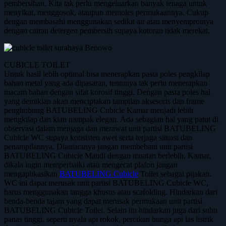
pembersihan. Kita tak perlu mengeluarkan banyak tenaga untuk
menyikat, menggosok, ataupun memoles permukaannya. Cukup
dengan membasahi menggunakan sedikit air atau menyemprotnya
dengan cairan detergen pembersih supaya kotoran tidak merekat.
CUBICLE TOILET
Untuk hasil lebih optimal bisa menerapkan pasta poles pengkilap
bahan metal yang ada dipasaran, tentunya tak perlu menerapkan
macam bahan dengan sifat korosif tinggi. Dengan pasta poles hal
yang demikian akan menciptakan tampilan aksesoris dan frame
penghubung BATUBELING Cubicle Kamar menjadi lebih
mengkilap dan kian nampak elegan. Ada sebagian hal yang patut di
observasi dalam menjaga dan merawat unit partisi BATUBELING
Cubicle WC supaya konsisten awet serta terjaga situasi dan
penampilannya. Diantaranya jangan membebani unit partisi
BATUBELING Cubicle Mandi dengan muatan berlebih. Kamar,
dikala ingin memperbaiki atau mengecat plafon jangan
mengaplikasikan
BATUBELING Cubicle
Toilet sebagai pijakan.
WC ini dapat merusak unit partisi BATUBELING Cubicle WC,
harus menggunakan tangga khusus atau scafolding. Hindarkan dari
benda-benda tajam yang dapat merusak permukaan unit partisi
BATUBELING Cubicle Toilet. Selain itu hindarkan juga dari suhu
panas tinggi, seperti nyala api rokok, percikan bunga api las listrik