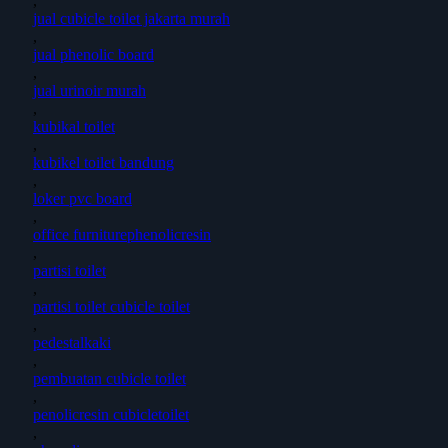
,
jual cubicle toilet jakarta murah
,
jual phenolic board
,
jual urinoir murah
,
kubikal toilet
,
kubikel toilet bandung
,
loker pvc board
,
office furniturephenolicresin
,
partisi toilet
,
partisi toilet cubicle toilet
,
pedestalkaki
,
pembuatan cubicle toilet
,
penolicresin cubicletoilet
,