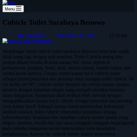
Menu
Cubicle Toilet Surabaya Benowo
By
batubeling
November 13, 2021
12:56 pm
Mendengar nama cubicle toilet surabaya Benowo tentu kita sudah
tidak asing lagi dengan unit tersebut. Toilet Cubicle sering kita
jumpai dikala berada di zona sarana WC biasa seperti di
perkantoran, kampus, hotel, mall, stasiun kereta, bandar udara, dan
sarana lazim lainnya. Fungsi utama kamar kecil cubicle yakni
sebagai partisi penyekat dan penutup antar ruangan toilet cubicle. Di
era ketika ini WC cubicle sudah menjadi isu terkini sarana sanitasi
modern dengan tampilan elegan yang menjadi identitas karakter
suatu bangunan. Bangunan akan terlihat lebih mewah dengan
mengaplikasikan kamar kecil cubicle sebagai penyekat dan penutup
zona kamar kecil. Sebagai sarana utama pemenuhan kebutuhan
fasilitas sanitasi, toilet cubicle semestinya senantiasa terjaga
kebersihannya. Keadaan dan tampilan cubicle kamar mandi yang
elegan, modern, bersih dan rapi akan sungguh-sungguh berpengaruh
pada estetika bangunan secara keseluruhan serta kesehatan
penghuninya. Karena itu, cubicle kamar mandi semestinya