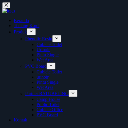
Skip
to
content
Beranda
Tentang Kami
Produk
Phenolic Resin
Cubicle Toilet
Urinoir
Pintu Single
Wet Area
PVC Board
Cubicle Toilet
urinoir
Pintu Single
Wet Area
Partner BATUBELING
Camp House
Public Toilet
Cubicle Office
PVC Board
Kontak