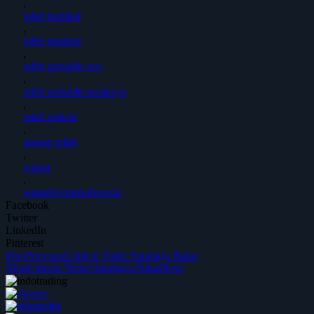
,
toilet kubikal
,
toilet modern
,
toilet portable pvc
,
toilet portable surabaya
,
toilet urinoir
,
urinoir toilet
,
warna
,
wastafel phenolicresin
Facebook
Twitter
LinkedIn
Pinterest
Prev
Previous
Cubicle Toilet Surabaya Barat
Next
Cubicle Toilet Surabaya Pakal
Next