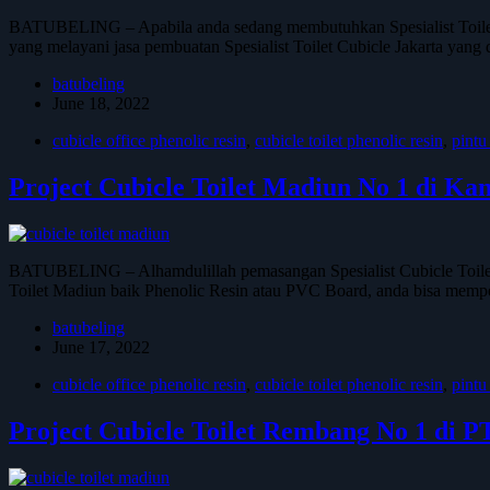
BATUBELING – Apabila anda sedang membutuhkan Spesialist Toilet 
yang melayani jasa pembuatan Spesialist Toilet Cubicle Jakarta yang
batubeling
June 18, 2022
cubicle office phenolic resin
,
cubicle toilet phenolic resin
,
pintu
Project Cubicle Toilet Madiun No 1 di K
BATUBELING – Alhamdulillah pemasangan Spesialist Cubicle Toilet 
Toilet Madiun baik Phenolic Resin atau PVC Board, anda bisa mem
batubeling
June 17, 2022
cubicle office phenolic resin
,
cubicle toilet phenolic resin
,
pintu
Project Cubicle Toilet Rembang No 1 di 