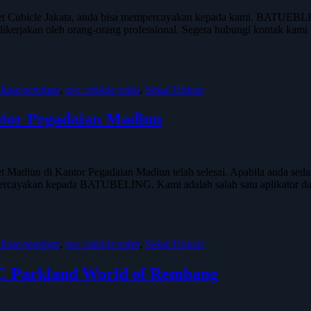
Cubicle Jakata, anda bisa mempercayakan kepada kami. BATUEBLING a
 dikerjakan oleh orang-orang professional. Segera hubungi kontak kam
 lipat peredam
,
pvc cubicle toilet
,
Sekat Urinoir
antor Pegadaian Madiun
Madiun di Kantor Pegadaian Madiun telah selesai. Apabila anda sed
percayakan kepada BATUBELING. Kami adalah salah satu aplikator da
 lipat peredam
,
pvc cubicle toilet
,
Sekat Urinoir
PT. Parkland World of Rembang