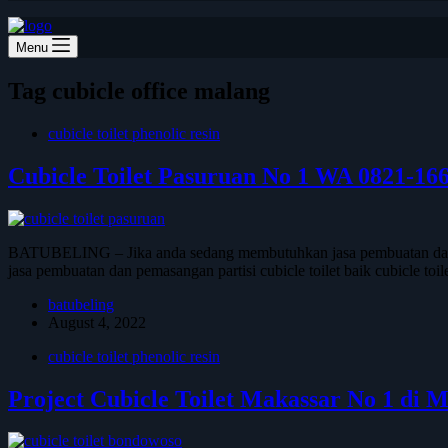
Menu
Tag
cubicle office malang
cubicle toilet phenolic resin
Cubicle Toilet Pasuruan No 1 WA 0821-16
BATUBELING – Jika anda sedang membutuhkan jasa pembuatan dan pem
jasa pembuatan dan pemasangan partisi cubicle toilet baik cubicle t
batubeling
August 4, 2022
cubicle toilet phenolic resin
Project Cubicle Toilet Makassar No 1 di