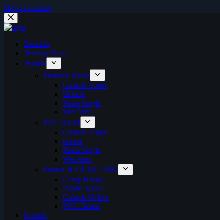
Skip to content
Beranda
Tentang Kami
Produk
Phenolic Resin
Cubicle Toilet
Urinoir
Pintu Single
Wet Area
PVC Board
Cubicle Toilet
urinoir
Pintu Single
Wet Area
Partner BATUBELING
Camp House
Public Toilet
Cubicle Office
PVC Board
Kontak