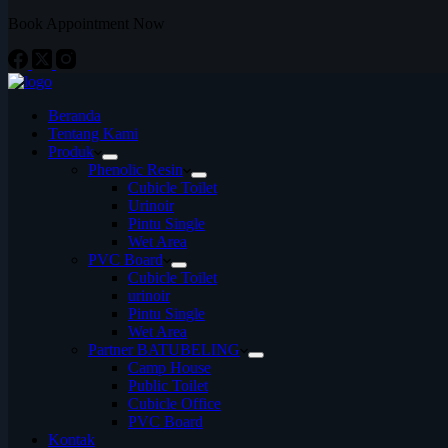
Book Appointment Now
Beranda
Tentang Kami
Produk
Phenolic Resin
Cubicle Toilet
Urinoir
Pintu Single
Wet Area
PVC Board
Cubicle Toilet
urinoir
Pintu Single
Wet Area
Partner BATUBELING
Camp House
Public Toilet
Cubicle Office
PVC Board
Kontak