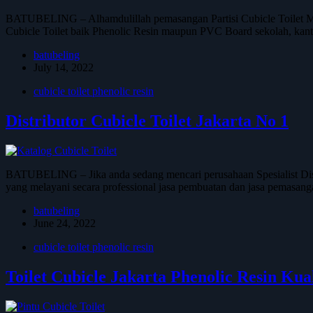
BATUBELING – Alhamdulillah pemasangan Partisi Cubicle Toilet Mak
Cubicle Toilet baik Phenolic Resin maupun PVC Board sekolah, kant
batubeling
July 14, 2022
cubicle toilet phenolic resin
Distributor Cubicle Toilet Jakarta No 1
BATUBELING – Jika anda sedang mencari perusahaan Spesialist Dis
yang melayani secara professional jasa pembuatan dan jasa pemasa
batubeling
June 24, 2022
cubicle toilet phenolic resin
Toilet Cubicle Jakarta Phenolic Resin Kua