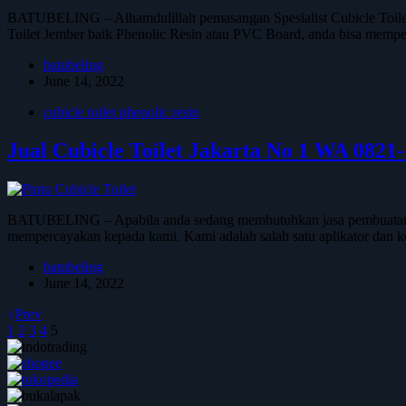
BATUBELING – Alhamdulillah pemasangan Spesialist Cubicle Toilet
Toilet Jember baik Phenolic Resin atau PVC Board, anda bisa me
batubeling
June 14, 2022
cubicle toilet phenolic resin
Jual Cubicle Toilet Jakarta No 1 WA 0821
BATUBELING – Apabila anda sedang membutuhkan jasa pembuatan dan p
mempercayakan kepada kami. Kami adalah salah satu aplikator dan k
batubeling
June 14, 2022
Prev
1
2
3
4
5