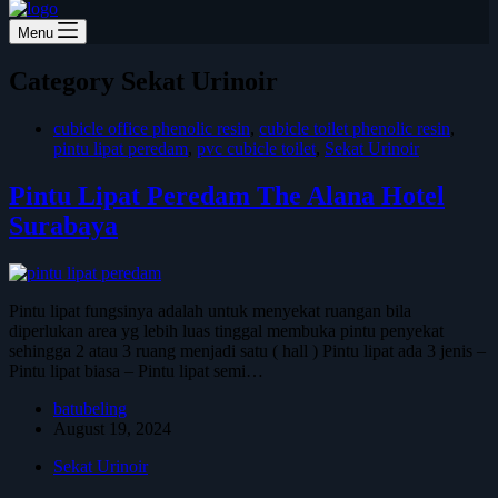
Menu
Category
Sekat Urinoir
cubicle office phenolic resin
,
cubicle toilet phenolic resin
,
pintu lipat peredam
,
pvc cubicle toilet
,
Sekat Urinoir
Pintu Lipat Peredam The Alana Hotel
Surabaya
Pintu lipat fungsinya adalah untuk menyekat ruangan bila
diperlukan area yg lebih luas tinggal membuka pintu penyekat
sehingga 2 atau 3 ruang menjadi satu ( hall ) Pintu lipat ada 3 jenis –
Pintu lipat biasa – Pintu lipat semi…
batubeling
August 19, 2024
Sekat Urinoir