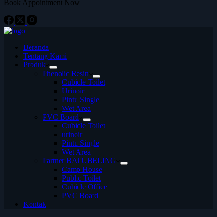
Book Appointment Now
Beranda
Tentang Kami
Produk
Phenolic Resin
Cubicle Toilet
Urinoir
Pintu Single
Wet Area
PVC Board
Cubicle Toilet
urinoir
Pintu Single
Wet Area
Partner BATUBELING
Camp House
Public Toilet
Cubicle Office
PVC Board
Kontak