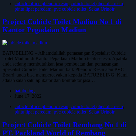
cubicle office phenolic resin
,
cubicle toilet phenolic resin
,
pintu lipat peredam
,
pvc cubicle toilet
,
Sekat Urinoir
Project Cubicle Toilet Madiun No 1 di
Kantor Pegadaian Madiun
BATUBELING – Alhamdulillah pemasangan Spesialist Cubicle
Toilet Madiun di Kantor Pegadaian Madiun telah selesai. Apabila
anda sedang membutuhkan jasa pembuatan dan pemasangan
Spesialist Cubicle Toilet Madiun baik Phenolic Resin atau PVC
Board, anda bisa mempercayakan kepada BATUBELING. Kami
adalah salah satu aplikator dan kontraktor jasa…
batubeling
June 17, 2022
cubicle office phenolic resin
,
cubicle toilet phenolic resin
,
pintu lipat peredam
,
pvc cubicle toilet
,
Sekat Urinoir
Project Cubicle Toilet Rembang No 1 di
PT. Parkland World of Rembang