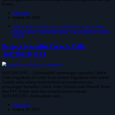
di area…
batubeling
August 14, 2024
cubicle office phenolic resin
,
cubicle toilet
,
cubicle toilet
phenolic resin
,
pintu lipat peredam
,
pvc cubicle toilet
,
Sekat
Urinoir
Project Spesialist Cubicle Toilet
Yogyakarta No 1
BATUBELING – Alhamdulillah pemasangan Spesialist Cubicle
Toilet Yogyakarta di Gereja Yesus Kristus Yogyakarta telah selesai.
Apabila anda sedang membutuhkan jasa pembuatan dan
pemasangan Spesialist Cubicle Toilet Sidoarjo baik Phenolic Resin
atau PVC Board, anda bisa mempercayakan kepada
BATUBELING. Kami adalah salah…
batubeling
August 26, 2023