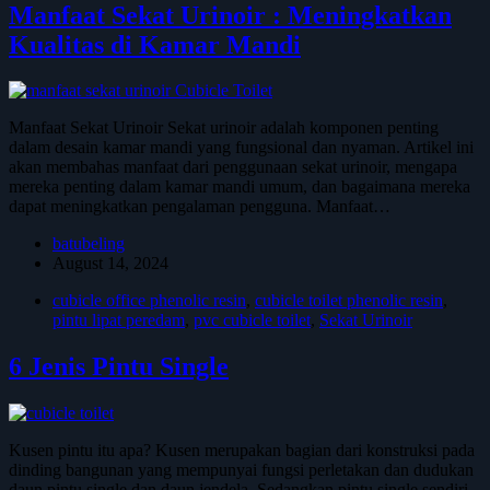
Manfaat Sekat Urinoir : Meningkatkan
Kualitas di Kamar Mandi
Manfaat Sekat Urinoir Sekat urinoir adalah komponen penting
dalam desain kamar mandi yang fungsional dan nyaman. Artikel ini
akan membahas manfaat dari penggunaan sekat urinoir, mengapa
mereka penting dalam kamar mandi umum, dan bagaimana mereka
dapat meningkatkan pengalaman pengguna. Manfaat…
batubeling
August 14, 2024
cubicle office phenolic resin
,
cubicle toilet phenolic resin
,
pintu lipat peredam
,
pvc cubicle toilet
,
Sekat Urinoir
6 Jenis Pintu Single
Kusen pintu itu apa? Kusen merupakan bagian dari konstruksi pada
dinding bangunan yang mempunyai fungsi perletakan dan dudukan
daun pintu single dan daun jendela. Sedangkan pintu single sendiri