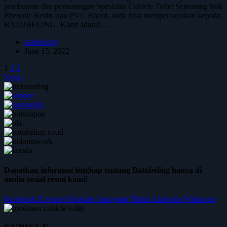
pembuatan dan pemasangan Spesialist Cubicle Toilet Semarang baik
Phenolic Resin atau PVC Board, anda bisa mempercayakan kepada
BATUBELING. Kami adalah…
batubeling
June 15, 2022
1
2
3
Next
Dapatkan informasi lengkap tentang Batubeling hanya di
media sosial resmi kami!
Facebook
X-twitter
Youtube
Instagram
Tiktok
Linkedin
Whatsapp