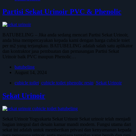
Partisi Sekat Urinoir PVC & Phenolic
BATUBELING – Jika anda sedang mencari Partisi Sekat Urinoir,
anda bisa mempercayakan kepada kami dengan harga cubicle toiet
per m2 yang terjangkau. BATUBELING adalah salah satu aplikator
dan kontraktor jasa pembuatan dan pemasangan Partisi Sekat
Urinoir baik PVC maupun Phenolic…
batubeling
August 14, 2024
cubicle toilet
,
cubicle toilet phenolic resin
,
Sekat Urinoir
Sekat Urinoir
Sekat Urinoir Yogyakarta Sekat Urinoir Sekat urinoir telah menjadi
bagian integral dari desain kamar mandi modern. Fungsi utama dari
sekat ini adalah untuk memberikan privasi dan kenyamanan kepada
para pengguna urinoir, serta menjaga tampilan yang bersih dan rapi