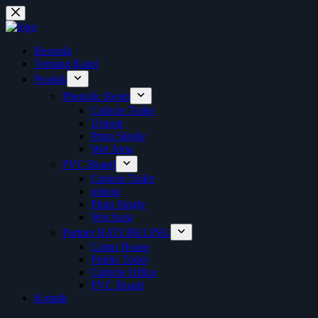
Skip
to
content
Beranda
Tentang Kami
Produk
Phenolic Resin
Cubicle Toilet
Urinoir
Pintu Single
Wet Area
PVC Board
Cubicle Toilet
urinoir
Pintu Single
Wet Area
Partner BATUBELING
Camp House
Public Toilet
Cubicle Office
PVC Board
Kontak