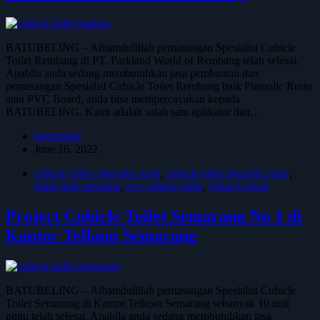
BATUBELING – Alhamdulillah pemasangan Spesialist Cubicle
Toilet Rembang di PT. Parkland World of Rembang telah selesai.
Apabila anda sedang membutuhkan jasa pembuatan dan
pemasangan Spesialist Cubicle Toilet Rembang baik Phenolic Resin
atau PVC Board, anda bisa mempercayakan kepada
BATUBELING. Kami adalah salah satu aplikator dan…
batubeling
June 16, 2022
cubicle office phenolic resin
,
cubicle toilet phenolic resin
,
pintu lipat peredam
,
pvc cubicle toilet
,
Sekat Urinoir
Project Cubicle Toilet Semarang No 1 di
Kantor Telkom Semarang
BATUBELING – Alhamdulillah pemasangan Spesialist Cubicle
Toilet Semarang di Kantor Telkom Semarang sebanyak 10 unit
pintu telah selesai. Apabila anda sedang membutuhkan jasa