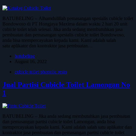
BATUBELING – Alhamdulillah pemasangan spesialis cubicle toilet
Bondowoso di PT Hongjaya Maxima dalam waktu 2 hari 20 unit
cubicle toilet telah selesai. Jika anda sedang membutuhkan jasa
pembuatan dan pemasangan spesialis cubicle toilet Bondowoso,
anda bisa mempercayakan kepada kami. Kami adalah salah
satu aplikator dan kontraktor jasa pembuatan…
batubeling
August 16, 2022
cubicle toilet phenolic resin
Jual Partisi Cubicle Toilet Lamongan No
1
BATUBELING – Jika anda sedang membutuhkan jasa pembuatan
dan pemasangan partisi cubicle toilet Lamongan, anda bisa
mempercayakan kepada kami. Kami adalah salah satu aplikator dan
kontraktor jasa pembuatan dan pemasangan partisi cubicle toilet