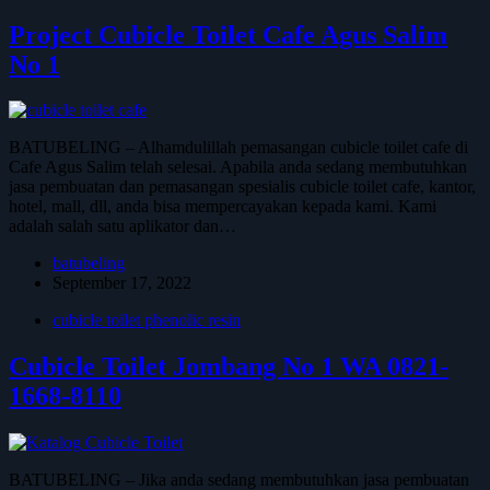
Project Cubicle Toilet Cafe Agus Salim
No 1
BATUBELING – Alhamdulillah pemasangan cubicle toilet cafe di
Cafe Agus Salim telah selesai. Apabila anda sedang membutuhkan
jasa pembuatan dan pemasangan spesialis cubicle toilet cafe, kantor,
hotel, mall, dll, anda bisa mempercayakan kepada kami. Kami
adalah salah satu aplikator dan…
batubeling
September 17, 2022
cubicle toilet phenolic resin
Cubicle Toilet Jombang No 1 WA 0821-
1668-8110
BATUBELING – Jika anda sedang membutuhkan jasa pembuatan