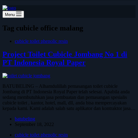
Menu
Tag
cubicle office malang
cubicle toilet phenolic resin
Project Toilet Cubicle Jombang No 1 di
PT Indonesia Royal Paper
BATUBELING – Alhamdulillah pemasangan toilet cubicle
Jombang di PT Indonesia Royal Paper telah selesai. Apabila anda
sedang membutuhkan jasa pembuatan dan pemasangan spesialis
cubicle toilet , kantor, hotel, mall, dll, anda bisa mempercayakan
kepada kami. Kami adalah salah satu aplikator dan kontraktor jasa…
batubeling
September 18, 2022
cubicle toilet phenolic resin