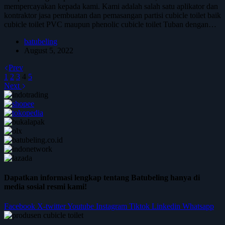
mempercayakan kepada kami. Kami adalah salah satu aplikator dan
kontraktor jasa pembuatan dan pemasangan partisi cubicle toilet baik
cubicle toilet PVC maupun phenolic cubicle toilet Tuban dengan…
batubeling
August 5, 2022
Prev
1
2
3
4
5
Next
Dapatkan informasi lengkap tentang Batubeling hanya di
media sosial resmi kami!
Facebook
X-twitter
Youtube
Instagram
Tiktok
Linkedin
Whatsapp