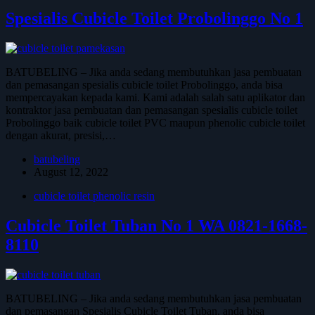
Spesialis Cubicle Toilet Probolinggo No 1
BATUBELING – Jika anda sedang membutuhkan jasa pembuatan
dan pemasangan spesialis cubicle toilet Probolinggo, anda bisa
mempercayakan kepada kami. Kami adalah salah satu aplikator dan
kontraktor jasa pembuatan dan pemasangan spesialis cubicle toilet
Probolinggo baik cubicle toilet PVC maupun phenolic cubicle toilet
dengan akurat, presisi,…
batubeling
August 12, 2022
cubicle toilet phenolic resin
Cubicle Toilet Tuban No 1 WA 0821-1668-
8110
BATUBELING – Jika anda sedang membutuhkan jasa pembuatan
dan pemasangan Spesialis Cubicle Toilet Tuban, anda bisa