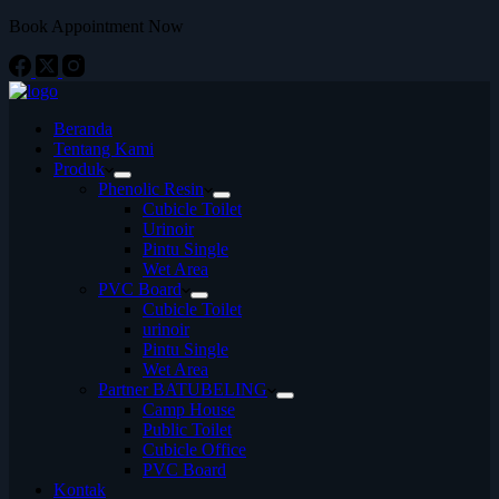
Book Appointment Now
Beranda
Tentang Kami
Produk
Phenolic Resin
Cubicle Toilet
Urinoir
Pintu Single
Wet Area
PVC Board
Cubicle Toilet
urinoir
Pintu Single
Wet Area
Partner BATUBELING
Camp House
Public Toilet
Cubicle Office
PVC Board
Kontak