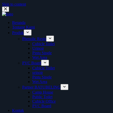
Skip to content
Beranda
Tentang Kami
Produk
Phenolic Resin
Cubicle Toilet
Urinoir
Pintu Single
Wet Area
PVC Board
Cubicle Toilet
urinoir
Pintu Single
Wet Area
Partner BATUBELING
Camp House
Public Toilet
Cubicle Office
PVC Board
Kontak