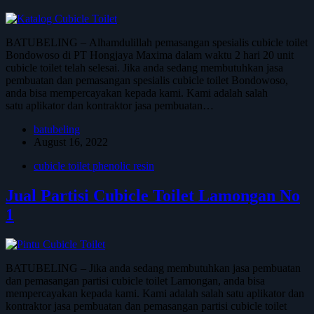
BATUBELING – Alhamdulillah pemasangan spesialis cubicle toilet
Bondowoso di PT Hongjaya Maxima dalam waktu 2 hari 20 unit
cubicle toilet telah selesai. Jika anda sedang membutuhkan jasa
pembuatan dan pemasangan spesialis cubicle toilet Bondowoso,
anda bisa mempercayakan kepada kami. Kami adalah salah
satu aplikator dan kontraktor jasa pembuatan…
batubeling
August 16, 2022
cubicle toilet phenolic resin
Jual Partisi Cubicle Toilet Lamongan No
1
BATUBELING – Jika anda sedang membutuhkan jasa pembuatan
dan pemasangan partisi cubicle toilet Lamongan, anda bisa
mempercayakan kepada kami. Kami adalah salah satu aplikator dan
kontraktor jasa pembuatan dan pemasangan partisi cubicle toilet