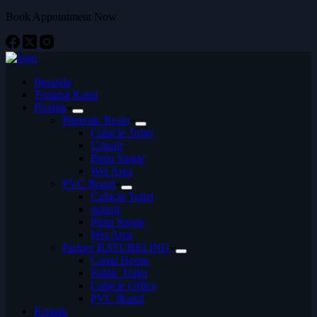
Book Appointment Now
Beranda
Tentang Kami
Produk
Phenolic Resin
Cubicle Toilet
Urinoir
Pintu Single
Wet Area
PVC Board
Cubicle Toilet
urinoir
Pintu Single
Wet Area
Partner BATUBELING
Camp House
Public Toilet
Cubicle Office
PVC Board
Kontak