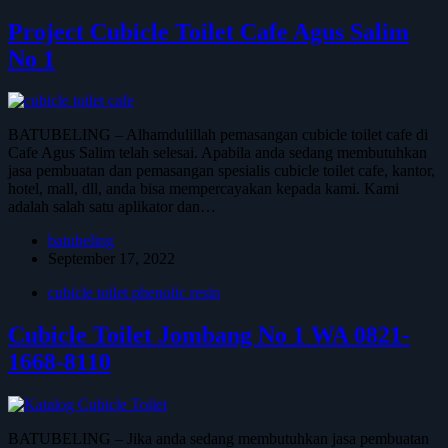
Project Cubicle Toilet Cafe Agus Salim
No 1
BATUBELING – Alhamdulillah pemasangan cubicle toilet cafe di
Cafe Agus Salim telah selesai. Apabila anda sedang membutuhkan
jasa pembuatan dan pemasangan spesialis cubicle toilet cafe, kantor,
hotel, mall, dll, anda bisa mempercayakan kepada kami. Kami
adalah salah satu aplikator dan…
batubeling
September 17, 2022
cubicle toilet phenolic resin
Cubicle Toilet Jombang No 1 WA 0821-
1668-8110
BATUBELING – Jika anda sedang membutuhkan jasa pembuatan