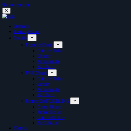
Skip to content
Beranda
Tentang Kami
Produk
Phenolic Resin
Cubicle Toilet
Urinoir
Pintu Single
Wet Area
PVC Board
Cubicle Toilet
urinoir
Pintu Single
Wet Area
Partner BATUBELING
Camp House
Public Toilet
Cubicle Office
PVC Board
Kontak