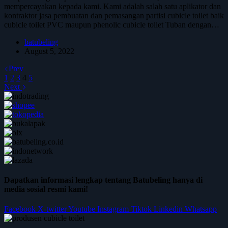
mempercayakan kepada kami. Kami adalah salah satu aplikator dan
kontraktor jasa pembuatan dan pemasangan partisi cubicle toilet baik
cubicle toilet PVC maupun phenolic cubicle toilet Tuban dengan…
batubeling
August 5, 2022
Prev
1
2
3
4
5
Next
Dapatkan informasi lengkap tentang Batubeling hanya di
media sosial resmi kami!
Facebook
X-twitter
Youtube
Instagram
Tiktok
Linkedin
Whatsapp