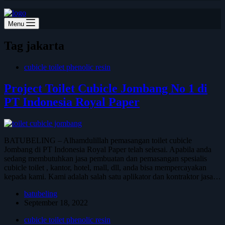
Menu
Tag
jakarta
cubicle toilet phenolic resin
Project Toilet Cubicle Jombang No 1 di
PT Indonesia Royal Paper
BATUBELING – Alhamdulillah pemasangan toilet cubicle
Jombang di PT Indonesia Royal Paper telah selesai. Apabila anda
sedang membutuhkan jasa pembuatan dan pemasangan spesialis
cubicle toilet , kantor, hotel, mall, dll, anda bisa mempercayakan
kepada kami. Kami adalah salah satu aplikator dan kontraktor jasa…
batubeling
September 18, 2022
cubicle toilet phenolic resin