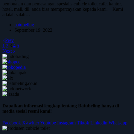
pembuatan dan pemasangan spesialis cubicle toilet cafe, kantor,
hotel, mall, dll, anda bisa mempercayakan kepada kami. Kami
adalah salah…
batubeling
September 19, 2022
Prev
1
2
3
4
5
Next
Dapatkan informasi lengkap tentang Batubeling hanya di
media sosial resmi kami!
Facebook
X-twitter
Youtube
Instagram
Tiktok
Linkedin
Whatsapp