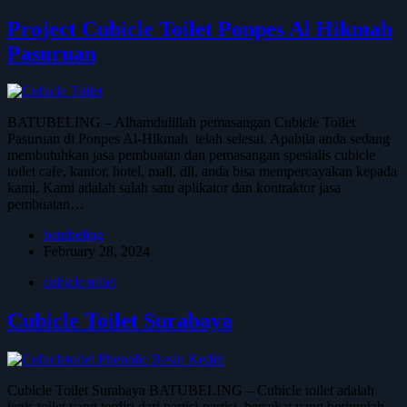
Project Cubicle Toilet Ponpes Al Hikmah
Pasuruan
BATUBELING – Alhamdulillah pemasangan Cubicle Toilet
Pasuruan di Ponpes Al-Hikmah telah selesai. Apabila anda sedang
membutuhkan jasa pembuatan dan pemasangan spesialis cubicle
toilet cafe, kantor, hotel, mall, dll, anda bisa mempercayakan kepada
kami. Kami adalah salah satu aplikator dan kontraktor jasa
pembuatan…
batubeling
February 28, 2024
cubicle toilet
Cubicle Toilet Surabaya
Cubicle Toilet Surabaya BATUBELING – Cubicle toilet adalah
jenis toilet yang terdiri dari partisi-partisi, bersekat yang berjumlah