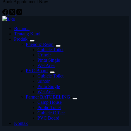
Book Appointment Now
Beranda
Tentang Kami
Produk
Phenolic Resin
Cubicle Toilet
Urinoir
Pintu Single
Wet Area
PVC Board
Cubicle Toilet
urinoir
Pintu Single
Wet Area
Partner BATUBELING
Camp House
Public Toilet
Cubicle Office
PVC Board
Kontak