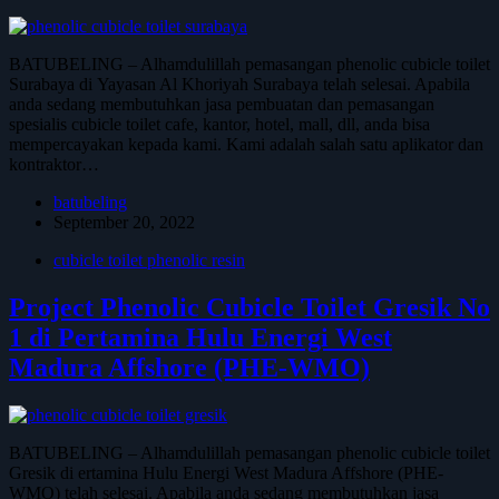
BATUBELING – Alhamdulillah pemasangan phenolic cubicle toilet
Surabaya di Yayasan Al Khoriyah Surabaya telah selesai. Apabila
anda sedang membutuhkan jasa pembuatan dan pemasangan
spesialis cubicle toilet cafe, kantor, hotel, mall, dll, anda bisa
mempercayakan kepada kami. Kami adalah salah satu aplikator dan
kontraktor…
batubeling
September 20, 2022
cubicle toilet phenolic resin
Project Phenolic Cubicle Toilet Gresik No
1 di Pertamina Hulu Energi West
Madura Affshore (PHE-WMO)
BATUBELING – Alhamdulillah pemasangan phenolic cubicle toilet
Gresik di ertamina Hulu Energi West Madura Affshore (PHE-
WMO) telah selesai. Apabila anda sedang membutuhkan jasa