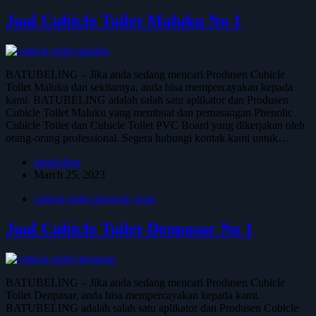
Jual Cubicle Toilet Maluku No 1
BATUBELING – Jika anda sedang mencari Produsen Cubicle
Toilet Maluku dan sekitarnya, anda bisa mempercayakan kepada
kami. BATUBELING adalah salah satu aplikator dan Produsen
Cubicle Toilet Maluku yang membuat dan pemasangan Phenolic
Cubicle Toilet dan Cubicle Toilet PVC Board yang dikerjakan oleh
orang-orang professional. Segera hubungi kontak kami untuk…
batubeling
March 25, 2023
cubicle toilet phenolic resin
Jual Cubicle Toilet Denpasar No 1
BATUBELING – Jika anda sedang mencari Produsen Cubicle
Toilet Denpasar, anda bisa mempercayakan kepada kami.
BATUBELING adalah salah satu aplikator dan Produsen Cubicle