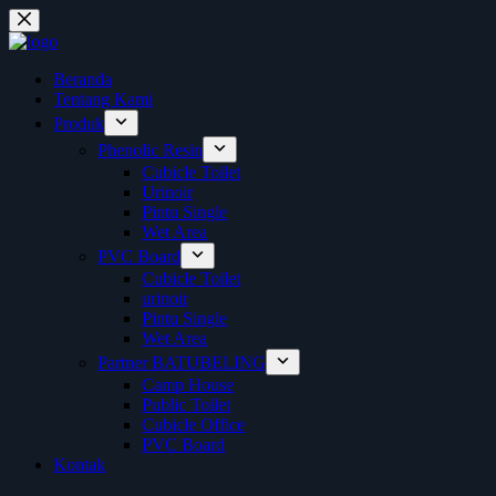
Skip
to
content
Beranda
Tentang Kami
Produk
Phenolic Resin
Cubicle Toilet
Urinoir
Pintu Single
Wet Area
PVC Board
Cubicle Toilet
urinoir
Pintu Single
Wet Area
Partner BATUBELING
Camp House
Public Toilet
Cubicle Office
PVC Board
Kontak