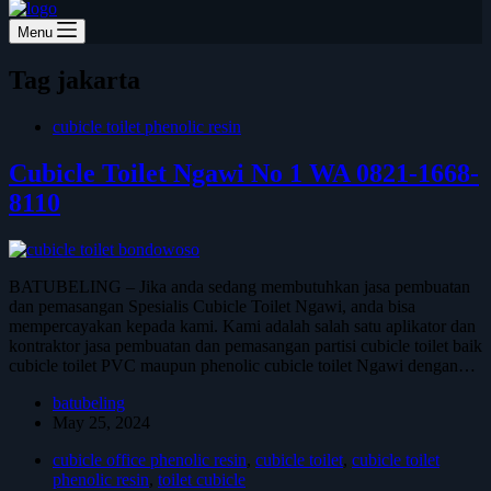
Menu
Tag
jakarta
cubicle toilet phenolic resin
Cubicle Toilet Ngawi No 1 WA 0821-1668-
8110
BATUBELING – Jika anda sedang membutuhkan jasa pembuatan
dan pemasangan Spesialis Cubicle Toilet Ngawi, anda bisa
mempercayakan kepada kami. Kami adalah salah satu aplikator dan
kontraktor jasa pembuatan dan pemasangan partisi cubicle toilet baik
cubicle toilet PVC maupun phenolic cubicle toilet Ngawi dengan…
batubeling
May 25, 2024
cubicle office phenolic resin
,
cubicle toilet
,
cubicle toilet
phenolic resin
,
toilet cubicle