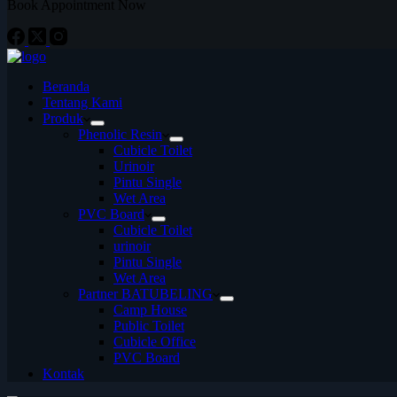
Book Appointment Now
Beranda
Tentang Kami
Produk
Phenolic Resin
Cubicle Toilet
Urinoir
Pintu Single
Wet Area
PVC Board
Cubicle Toilet
urinoir
Pintu Single
Wet Area
Partner BATUBELING
Camp House
Public Toilet
Cubicle Office
PVC Board
Kontak