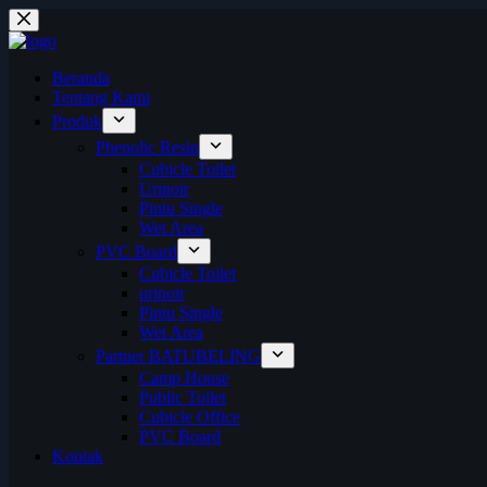
Skip
to
content
Beranda
Tentang Kami
Produk
Phenolic Resin
Cubicle Toilet
Urinoir
Pintu Single
Wet Area
PVC Board
Cubicle Toilet
urinoir
Pintu Single
Wet Area
Partner BATUBELING
Camp House
Public Toilet
Cubicle Office
PVC Board
Kontak