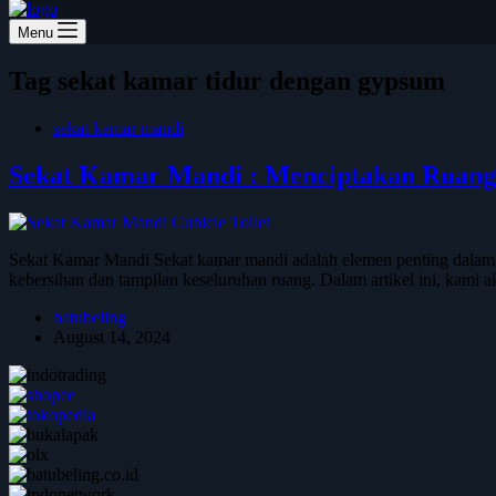
Menu
Tag
sekat kamar tidur dengan gypsum
sekat kamar mandi
Sekat Kamar Mandi : Menciptakan Ruang 
Sekat Kamar Mandi Sekat kamar mandi adalah elemen penting dalam d
kebersihan dan tampilan keseluruhan ruang. Dalam artikel ini, kam
batubeling
August 14, 2024