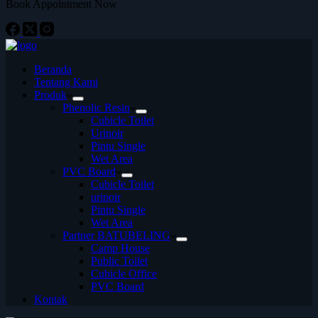
Book Appointment Now
Beranda
Tentang Kami
Produk
Phenolic Resin
Cubicle Toilet
Urinoir
Pintu Single
Wet Area
PVC Board
Cubicle Toilet
urinoir
Pintu Single
Wet Area
Partner BATUBELING
Camp House
Public Toilet
Cubicle Office
PVC Board
Kontak