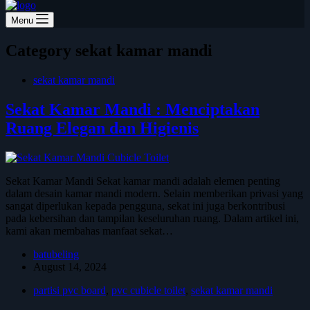
Menu
Category
sekat kamar mandi
sekat kamar mandi
Sekat Kamar Mandi : Menciptakan
Ruang Elegan dan Higienis
Sekat Kamar Mandi Sekat kamar mandi adalah elemen penting
dalam desain kamar mandi modern. Selain memberikan privasi yang
sangat diperlukan kepada pengguna, sekat ini juga berkontribusi
pada kebersihan dan tampilan keseluruhan ruang. Dalam artikel ini,
kami akan membahas manfaat sekat…
batubeling
August 14, 2024
partisi pvc board
,
pvc cubicle toilet
,
sekat kamar mandi