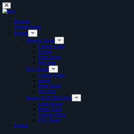
Skip
to
content
Beranda
Tentang Kami
Produk
Phenolic Resin
Cubicle Toilet
Urinoir
Pintu Single
Wet Area
PVC Board
Cubicle Toilet
urinoir
Pintu Single
Wet Area
Partner BATUBELING
Camp House
Public Toilet
Cubicle Office
PVC Board
Kontak