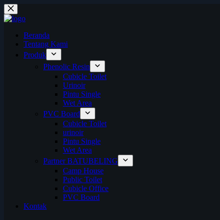
Skip
to
content
Beranda
Tentang Kami
Produk
Phenolic Resin
Cubicle Toilet
Urinoir
Pintu Single
Wet Area
PVC Board
Cubicle Toilet
urinoir
Pintu Single
Wet Area
Partner BATUBELING
Camp House
Public Toilet
Cubicle Office
PVC Board
Kontak