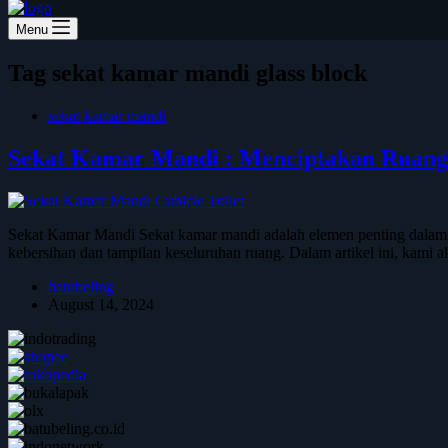
Menu
Tag
sekat kamar mandi glass block
sekat kamar mandi
Sekat Kamar Mandi : Menciptakan Ruang 
Sekat Kamar Mandi Sekat kamar mandi adalah elemen penting dalam d
kebersihan dan tampilan keseluruhan ruang. Dalam artikel ini, kam
batubeling
August 14, 2024