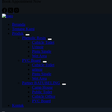
Book Appointment Now
Beranda
Tentang Kami
Produk
Phenolic Resin
Cubicle Toilet
Urinoir
Pintu Single
Wet Area
PVC Board
Cubicle Toilet
urinoir
Pintu Single
Wet Area
Partner BATUBELING
Camp House
Public Toilet
Cubicle Office
PVC Board
Kontak