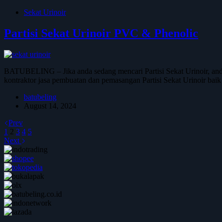
Sekat Urinoir
Partisi Sekat Urinoir PVC & Phenolic
BATUBELING – Jika anda sedang mencari Partisi Sekat Urinoir, and
kontraktor jasa pembuatan dan pemasangan Partisi Sekat Urinoir b
batubeling
August 14, 2024
Prev
1
2
3
4
5
Next