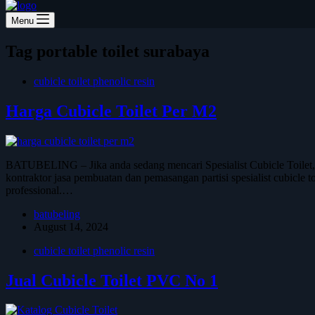
Menu
Tag
portable toilet surabaya
cubicle toilet phenolic resin
Harga Cubicle Toilet Per M2
BATUBELING – Jika anda sedang mencari Spesialist Cubicle Toilet,
kontraktor jasa pembuatan dan pemasangan partisi spesialist cubicle t
professional.…
batubeling
August 14, 2024
cubicle toilet phenolic resin
Jual Cubicle Toilet PVC No 1