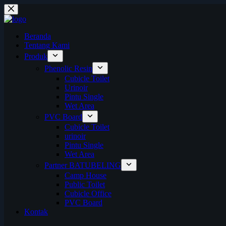
Skip
to
content
Beranda
Tentang Kami
Produk
Phenolic Resin
Cubicle Toilet
Urinoir
Pintu Single
Wet Area
PVC Board
Cubicle Toilet
urinoir
Pintu Single
Wet Area
Partner BATUBELING
Camp House
Public Toilet
Cubicle Office
PVC Board
Kontak