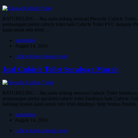
BATUBELING – Jika anda sedang mencari Phenolic Cubicle Toilet, 
pemasangan partisi cubicle toilet baik Cubicle Toilet PVC maupun Phe
kami untuk info lebih…
batubeling
August 14, 2024
cubicle toilet phenolic resin
Jual Cubicle Toilet Surabaya Murah
BATUBELING – Jika anda sedang mencari Cubicle Toilet Surabaya, 
pemasangan partisi spesialist cubicle toilet Surabaya baik Cubicle To
hubungi kontak kami untuk info lebih detailnya. Intip Semua Produ
batubeling
August 14, 2024
cubicle toilet phenolic resin