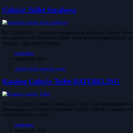
Cubicle Toilet Surabaya
BATUBELING – Jika anda sedang mencari Produsen Cubicle Toilet S
satu aplikator dan Produsen Cubicle Toilet Surabaya baik Cubicle To
detailnya. Intip Semua Produk…
batubeling
August 14, 2024
cubicle toilet phenolic resin
Katalog Cubicle Toilet BATUBELING
BATUBELING Katalog Cubicle Toilet – Jika anda sedang mencari Cu
pemasangan partisi cubicle toilet baik Cubicle Toilet PVC maupun Phe
info lebih detailnya. Intip…
batubeling
August 14, 2024