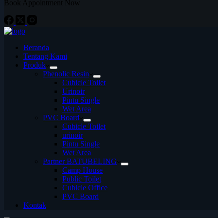
Book Appointment Now
Beranda
Tentang Kami
Produk
Phenolic Resin
Cubicle Toilet
Urinoir
Pintu Single
Wet Area
PVC Board
Cubicle Toilet
urinoir
Pintu Single
Wet Area
Partner BATUBELING
Camp House
Public Toilet
Cubicle Office
PVC Board
Kontak