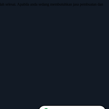
ah selesai. Apabila anda sedang membutuhkan jasa pembuatan dan