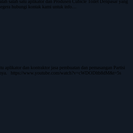
salah satu aplikator dan Produsen Cubicle Toilet Denpasar yang
 Segera hubungi kontak kami untuk info…
aplikator dan kontraktor jasa pembuatan dan pemasangan Partisi
h detailnya. https://www.youtube.com/watch?v=cWDODltb8dM&t=5s