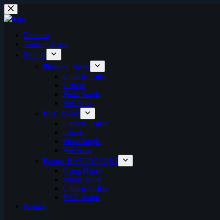
Skip
to
content
Beranda
Tentang Kami
Produk
Phenolic Resin
Cubicle Toilet
Urinoir
Pintu Single
Wet Area
PVC Board
Cubicle Toilet
urinoir
Pintu Single
Wet Area
Partner BATUBELING
Camp House
Public Toilet
Cubicle Office
PVC Board
Kontak