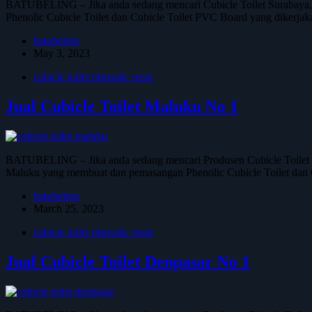
BATUBELING – Jika anda sedang mencari Cubicle Toilet Surabaya,
Phenolic Cubicle Toilet dan Cubicle Toilet PVC Board yang dikerjak
batubeling
May 3, 2023
cubicle toilet phenolic resin
Jual Cubicle Toilet Maluku No 1
BATUBELING – Jika anda sedang mencari Produsen Cubicle Toilet M
Maluku yang membuat dan pemasangan Phenolic Cubicle Toilet dan C
batubeling
March 25, 2023
cubicle toilet phenolic resin
Jual Cubicle Toilet Denpasar No 1