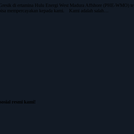
resik di ertamina Hulu Energi West Madura Affshore (PHE-WMO) tel
 anda bisa mempercayakan kepada kami. Kami adalah salah…
osial resmi kami!