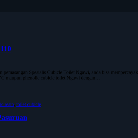
8110
asangan Spesialis Cubicle Toilet Ngawi, anda bisa mempercayakan k
t PVC maupun phenolic cubicle toilet Ngawi dengan…
ic resin
,
toilet cubicle
Pasuruan