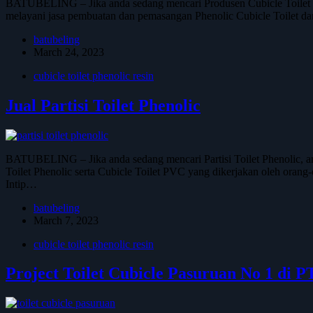
BATUBELING – Jika anda sedang mencari Produsen Cubicle Toilet D
melayani jasa pembuatan dan pemasangan Phenolic Cubicle Toilet da
batubeling
March 24, 2023
cubicle toilet phenolic resin
Jual Partisi Toilet Phenolic
BATUBELING – Jika anda sedang mencari Partisi Toilet Phenolic, a
Toilet Phenolic serta Cubicle Toilet PVC yang dikerjakan oleh or
Intip…
batubeling
March 7, 2023
cubicle toilet phenolic resin
Project Toilet Cubicle Pasuruan No 1 di