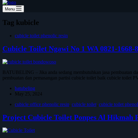
Menu
Tag
kubicle
cubicle toilet phenolic resin
Cubicle Toilet Ngawi No 1 WA 0821-1668-
BATUBELING – Jika anda sedang membutuhkan jasa pembuatan dan pem
pembuatan dan pemasangan partisi cubicle toilet baik cubicle toile
batubeling
May 25, 2024
cubicle office phenolic resin
,
cubicle toilet
,
cubicle toilet phenol
Project Cubicle Toilet Ponpes Al Hikmah 