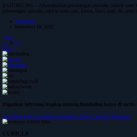
BATUBELING – Alhamdulillah pemasangan phenolic cubicle toilet G
pemasangan spesialis cubicle toilet cafe, kantor, hotel, mall, dll,
batubeling
September 19, 2022
Prev
1
2
3
4
5
Next
Dapatkan informasi lengkap tentang Batubeling hanya di media s
Facebook
X-twitter
Youtube
Instagram
Tiktok
Linkedin
Whatsapp
CUBICLE