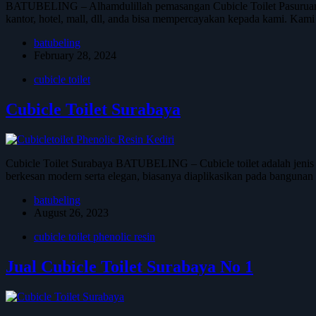
BATUBELING – Alhamdulillah pemasangan Cubicle Toilet Pasuruan di
kantor, hotel, mall, dll, anda bisa mempercayakan kepada kami. Kami
batubeling
February 28, 2024
cubicle toilet
Cubicle Toilet Surabaya
Cubicle Toilet Surabaya BATUBELING – Cubicle toilet adalah jenis toile
berkesan modern serta elegan, biasanya diaplikasikan pada banguna
batubeling
August 26, 2023
cubicle toilet phenolic resin
Jual Cubicle Toilet Surabaya No 1