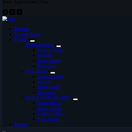
Book Appointment Now
Beranda
Tentang Kami
Produk
Phenolic Resin
Cubicle Toilet
Urinoir
Pintu Single
Wet Area
PVC Board
Cubicle Toilet
urinoir
Pintu Single
Wet Area
Partner BATUBELING
Camp House
Public Toilet
Cubicle Office
PVC Board
Kontak