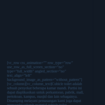
[vc_row css_animation=”” row_type=”row”
use_row_as_full_screen_section=”no”
type=”full_width” angled_section=”no”
text_align=”left”
background_image_as_pattern=”without_pattern”]
[vc_column][vc_column_text]Cubicle toilet adalah
sebuah penyekat beberapa kamar mandi. Partisi ini
dapat diaplikasikan untuk perkantoran, pabrik, mall,
pertokoan, kampus, masjid dan lain sebagainya.
Disamping melayani pemasangan kami juga dapat
menyuplai seluruh material cubicle toilet.…