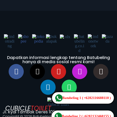
Dapatkan informasi lengkap tentang Batubeling
hanya di media sosial resmi kami!
Batubeling 1 ( +6282116688110 )
CUBICLE
TOIILET
Jl. Kyai Tambak Deres 100b Surabaya
Copyright © 2026 Batubeling
Batubeling 2 ( +6282132460155 )