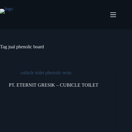
Tag
jual phenolic board
cubicle toilet phenolic resin
PT. ETERNIT GRESIK – CUBICLE TOILET