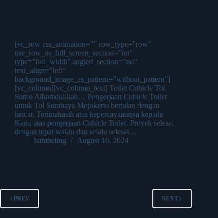
[vc_row css_animation=”” row_type=”row”
use_row_as_full_screen_section=”no”
type=”full_width” angled_section=”no”
text_align=”left”
background_image_as_pattern=”without_pattern”]
[vc_column][vc_column_text] Toilet Cubicle Tol
Sumo Alhamdulillah… Pengerjaan Cubicle Toilet
untuk Tol Surabaya Mojokerto berjalan dengan
lancar. Terimakasih atas kepercayaannya kepada
Kami atas pengerjaan Cubicle Toilet. Proyek selesai
dengan tepat waktu dan selalu selesai…
batubeling
August 16, 2024
PREV
NEXT