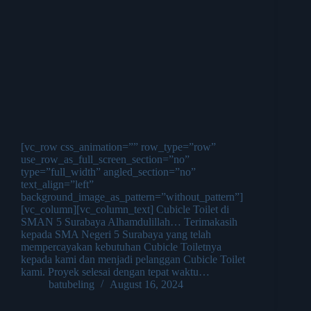
[vc_row css_animation=”” row_type=”row”
use_row_as_full_screen_section=”no”
type=”full_width” angled_section=”no”
text_align=”left”
background_image_as_pattern=”without_pattern”]
[vc_column][vc_column_text] Cubicle Toilet di
SMAN 5 Surabaya Alhamdulillah… Terimakasih
kepada SMA Negeri 5 Surabaya yang telah
mempercayakan kebutuhan Cubicle Toiletnya
kepada kami dan menjadi pelanggan Cubicle Toilet
kami. Proyek selesai dengan tepat waktu…
batubeling
August 16, 2024