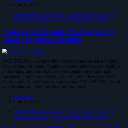
June 18, 2022
cubicle office phenolic resin
,
cubicle toilet phenolic resin
,
pintu lipat peredam
,
pvc cubicle toilet
,
Sekat Urinoir
Project Cubicle Toilet Madiun No 1 di
Kantor Pegadaian Madiun
BATUBELING – Alhamdulillah pemasangan Spesialist Cubicle
Toilet Madiun di Kantor Pegadaian Madiun telah selesai. Apabila
anda sedang membutuhkan jasa pembuatan dan pemasangan
Spesialist Cubicle Toilet Madiun baik Phenolic Resin atau PVC
Board, anda bisa mempercayakan kepada BATUBELING. Kami
adalah salah satu aplikator dan kontraktor jasa…
batubeling
June 17, 2022
cubicle office phenolic resin
,
cubicle toilet phenolic resin
,
pintu lipat peredam
,
pvc cubicle toilet
,
Sekat Urinoir