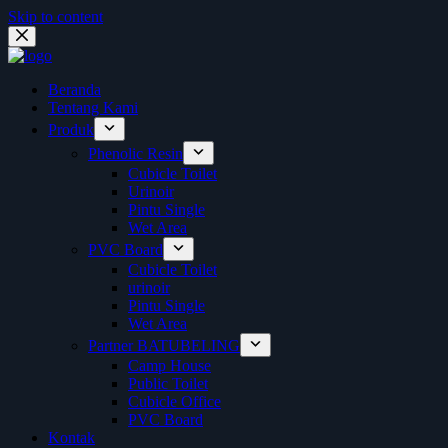
Skip to content
Beranda
Tentang Kami
Produk
Phenolic Resin
Cubicle Toilet
Urinoir
Pintu Single
Wet Area
PVC Board
Cubicle Toilet
urinoir
Pintu Single
Wet Area
Partner BATUBELING
Camp House
Public Toilet
Cubicle Office
PVC Board
Kontak