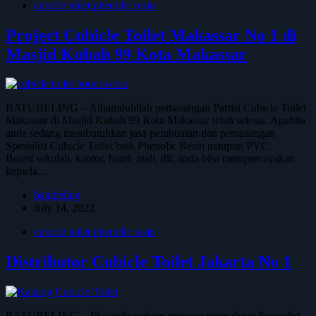
cubicle toilet phenolic resin
Project Cubicle Toilet Makassar No 1 di
Masjid Kubah 99 Kota Makassar
BATUBELING – Alhamdulillah pemasangan Partisi Cubicle Toilet
Makassar di Masjid Kubah 99 Kota Makassar telah selesai. Apabila
anda sedang membutuhkan jasa pembuatan dan pemasangan
Spesialist Cubicle Toilet baik Phenolic Resin maupun PVC
Board sekolah, kantor, hotel, mall, dll, anda bisa mempercayakan
kepada…
batubeling
July 14, 2022
cubicle toilet phenolic resin
Distributor Cubicle Toilet Jakarta No 1
BATUBELING – Jika anda sedang mencari perusahaan Spesialist