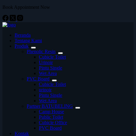
Book Appointment Now
Beranda
Tentang Kami
Produk
Phenolic Resin
Cubicle Toilet
Urinoir
Pintu Single
Wet Area
PVC Board
Cubicle Toilet
urinoir
Pintu Single
Wet Area
Partner BATUBELING
Camp House
Public Toilet
Cubicle Office
PVC Board
Kontak