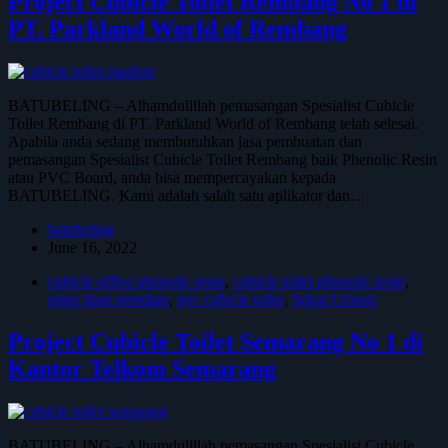
Project Cubicle Toilet Rembang No 1 di
PT. Parkland World of Rembang
BATUBELING – Alhamdulillah pemasangan Spesialist Cubicle
Toilet Rembang di PT. Parkland World of Rembang telah selesai.
Apabila anda sedang membutuhkan jasa pembuatan dan
pemasangan Spesialist Cubicle Toilet Rembang baik Phenolic Resin
atau PVC Board, anda bisa mempercayakan kepada
BATUBELING. Kami adalah salah satu aplikator dan…
batubeling
June 16, 2022
cubicle office phenolic resin
,
cubicle toilet phenolic resin
,
pintu lipat peredam
,
pvc cubicle toilet
,
Sekat Urinoir
Project Cubicle Toilet Semarang No 1 di
Kantor Telkom Semarang
BATUBELING – Alhamdulillah pemasangan Spesialist Cubicle