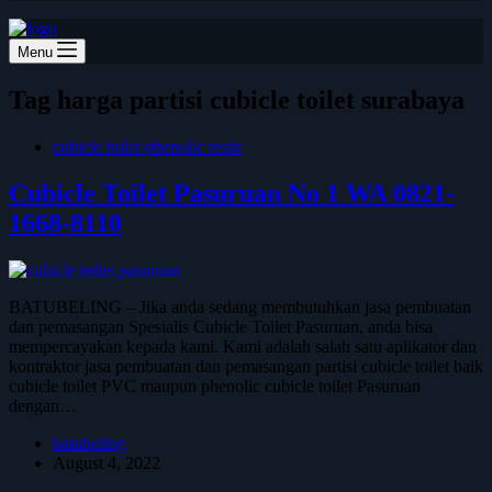
Menu
Tag
harga partisi cubicle toilet surabaya
cubicle toilet phenolic resin
Cubicle Toilet Pasuruan No 1 WA 0821-
1668-8110
BATUBELING – Jika anda sedang membutuhkan jasa pembuatan
dan pemasangan Spesialis Cubicle Toilet Pasuruan, anda bisa
mempercayakan kepada kami. Kami adalah salah satu aplikator dan
kontraktor jasa pembuatan dan pemasangan partisi cubicle toilet baik
cubicle toilet PVC maupun phenolic cubicle toilet Pasuruan
dengan…
batubeling
August 4, 2022