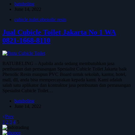
batubeling
June 14, 2022
cubicle toilet phenolic resin
Jual Cubicle Toilet Jakarta No 1 WA
0821-1668-8110
BATUBELING – Apabila anda sedang membutuhkan jasa
pembuatan dan pemasangan Spesialist Cubicle Toilet Jakarta baik
Phenolic Resin maupun PVC Board untuk sekolah, kantor, hotel,
mall, dll, anda bisa mempercayakan kepada kami. Kami adalah
salah satu aplikator dan kontraktor jasa pembuatan dan pemasangan
Spesialist Cubicle Toilet…
batubeling
June 14, 2022
Prev
1
2
3
4
5