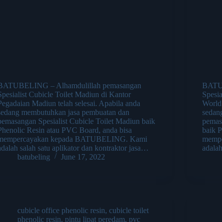
BATUBELING – Alhamdulillah pemasangan
BATUB
Spesialist Cubicle Toilet Madiun di Kantor
Spesia
Pegadaian Madiun telah selesai. Apabila anda
World
sedang membutuhkan jasa pembuatan dan
sedan
pemasangan Spesialist Cubicle Toilet Madiun baik
pemas
Phenolic Resin atau PVC Board, anda bisa
baik 
mempercayakan kepada BATUBELING. Kami
memp
adalah salah satu aplikator dan kontraktor jasa…
adalah
batubeling
June 17, 2022
cubicle office phenolic resin
,
cubicle toilet
phenolic resin
,
pintu lipat peredam
,
pvc