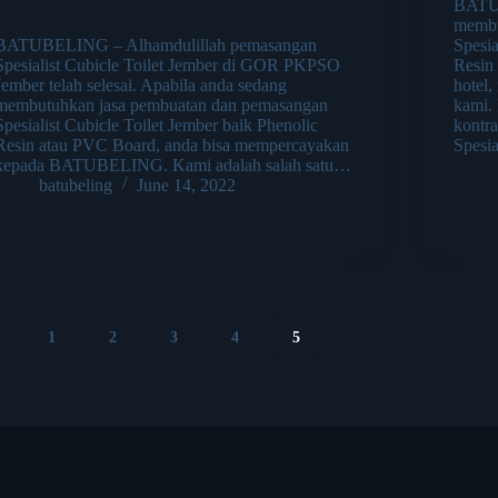
BATUB
membu
BATUBELING – Alhamdulillah pemasangan
Spesia
Spesialist Cubicle Toilet Jember di GOR PKPSO
Resin
Jember telah selesai. Apabila anda sedang
hotel,
membutuhkan jasa pembuatan dan pemasangan
kami. 
Spesialist Cubicle Toilet Jember baik Phenolic
kontr
Resin atau PVC Board, anda bisa mempercayakan
Spesia
kepada BATUBELING. Kami adalah salah satu…
batubeling
June 14, 2022
1
2
3
4
5