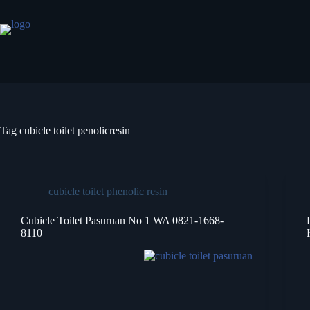
Tag
cubicle toilet penolicresin
cubicle toilet phenolic resin
Cubicle Toilet Pasuruan No 1 WA 0821-1668-
8110