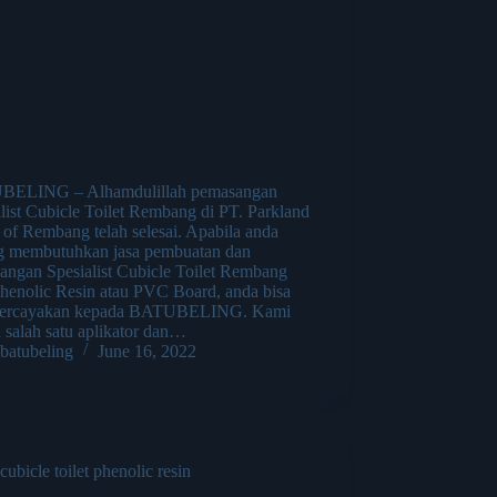
ELING – Alhamdulillah pemasangan
list Cubicle Toilet Rembang di PT. Parkland
 of Rembang telah selesai. Apabila anda
g membutuhkan jasa pembuatan dan
angan Spesialist Cubicle Toilet Rembang
Phenolic Resin atau PVC Board, anda bisa
ercayakan kepada BATUBELING. Kami
 salah satu aplikator dan…
batubeling
June 16, 2022
cubicle toilet phenolic resin