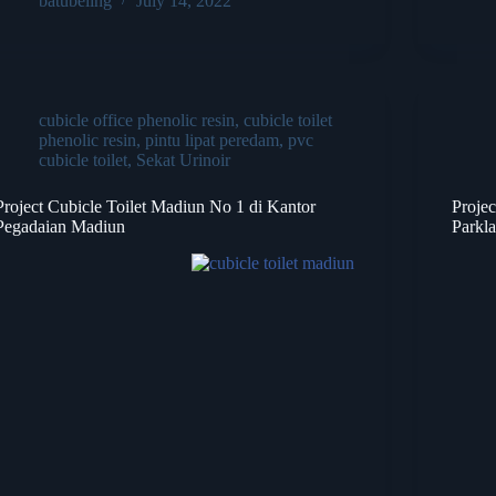
batubeling
July 14, 2022
cubicle office phenolic resin
,
cubicle toilet
phenolic resin
,
pintu lipat peredam
,
pvc
cubicle toilet
,
Sekat Urinoir
Project Cubicle Toilet Madiun No 1 di Kantor
Proje
Pegadaian Madiun
Parkl