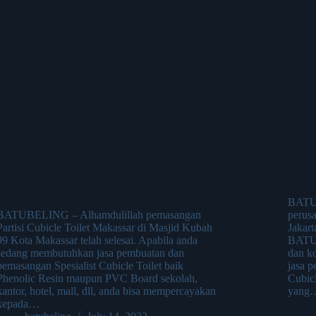
BATUB
BATUBELING – Alhamdulillah pemasangan
perusa
Partisi Cubicle Toilet Makassar di Masjid Kubah
Jakar
99 Kota Makassar telah selesai. Apabila anda
BATUB
sedang membutuhkan jasa pembuatan dan
dan ko
pemasangan Spesialist Cubicle Toilet baik
jasa 
Phenolic Resin maupun PVC Board sekolah,
Cubic
kantor, hotel, mall, dll, anda bisa mempercayakan
yang
kepada…