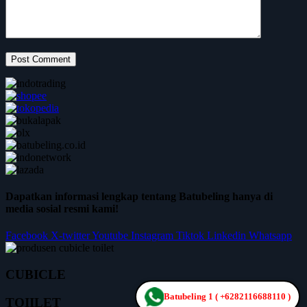
Post Comment
Dapatkan informasi lengkap tentang Batubeling hanya di
media sosial resmi kami!
Facebook
X-twitter
Youtube
Instagram
Tiktok
Linkedin
Whatsapp
CUBICLE
Batubeling 1 ( +6282116688110 )
TOIILET