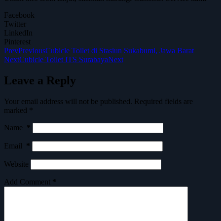
Facebook
Twitter
LinkedIn
Pinterest
Prev
Previous
Cubicle Toilet di Stasiun Sukabumi, Jawa Barat
Next
Cubicle Toilet ITS Surabaya
Next
Leave a Reply
Your email address will not be published.
Required fields are
marked
*
Name
*
Email
*
Website
Add Comment
*