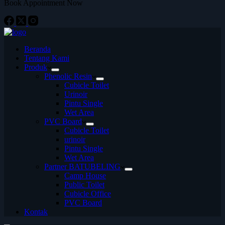
Book Appointment Now
Beranda
Tentang Kami
Produk
Phenolic Resin
Cubicle Toilet
Urinoir
Pintu Single
Wet Area
PVC Board
Cubicle Toilet
urinoir
Pintu Single
Wet Area
Partner BATUBELING
Camp House
Public Toilet
Cubicle Office
PVC Board
Kontak