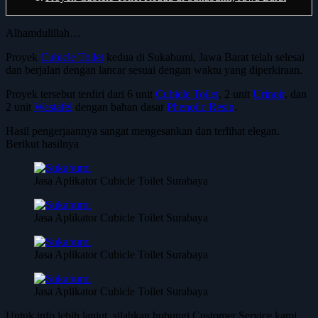
Alhamdulillah…
Proyek
Cubicle Toilet
kedua di Sukabumi, Jawa Barat telah selesai
dan berjalan dengan lancar sesuai dengan waktu yang diperkiraan.
Proyek tersebut terdiri dari 6 unit
Cubicle Toilet
, 2 unit
Urinoir
, dan
2 unit
Wastafel
dengan bahan dasar
Phenolic Resin
.
Hasil pengerjaannya sangat mengesankan dan terlihat elegan.
Berikut hasilnya
Jasa Aplikator Cubicle Toilet Surabaya
Jasa Aplikator Cubicle Toilet Surabaya
Jasa Aplikator Cubicle Toilet Surabaya
Jasa Aplikator Cubicle Toilet Surabaya
Untuk info lebih lanjut, silahkan hubungi Customer Service kami