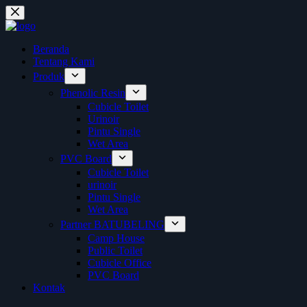
Skip
to
content
Beranda
Tentang Kami
Produk
Phenolic Resin
Cubicle Toilet
Urinoir
Pintu Single
Wet Area
PVC Board
Cubicle Toilet
urinoir
Pintu Single
Wet Area
Partner BATUBELING
Camp House
Public Toilet
Cubicle Office
PVC Board
Kontak