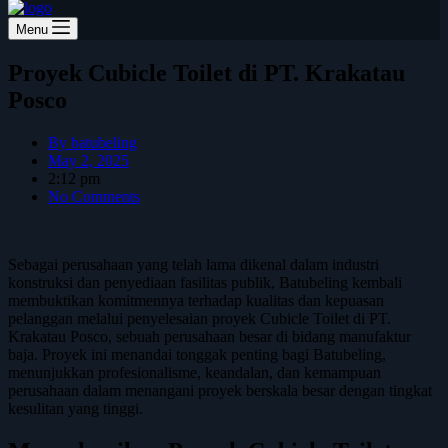
Menu
Proyek Cubicle Toilet di PT. Krakatau
Posco
By
batubeling
May 2, 2025
2:12 pm
No Comments
Sebagai perusahaan yang telah lama dikenal dalam industri
konstruksi dan penyediaan fasilitas publik, Batubeling kembali
membuktikan komitmennya terhadap kualitas dan kepuasan
pelanggan melalui penyelesaian proyek Cubicle Toilet di PT.
Krakatau Posco, sebuah perusahaan besar di bidang manufaktur
baja. Proyek ini menandai tonggak penting bagi Batubeling,
menunjukkan profesionalisme, keandalan, dan kemampuan
perusahaan dalam menangani proyek berskala besar dengan tingkat
kesulitan yang tinggi.