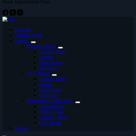
Book Appointment Now
Beranda
Tentang Kami
Produk
Phenolic Resin
Cubicle Toilet
Urinoir
Pintu Single
Wet Area
PVC Board
Cubicle Toilet
urinoir
Pintu Single
Wet Area
Partner BATUBELING
Camp House
Public Toilet
Cubicle Office
PVC Board
Kontak