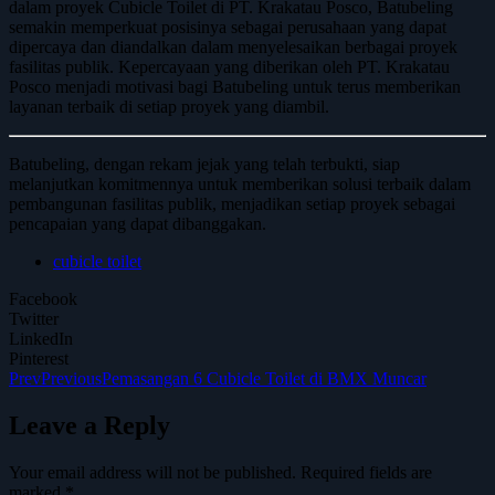
dalam proyek Cubicle Toilet di PT. Krakatau Posco, Batubeling
semakin memperkuat posisinya sebagai perusahaan yang dapat
dipercaya dan diandalkan dalam menyelesaikan berbagai proyek
fasilitas publik. Kepercayaan yang diberikan oleh PT. Krakatau
Posco menjadi motivasi bagi Batubeling untuk terus memberikan
layanan terbaik di setiap proyek yang diambil.
Batubeling, dengan rekam jejak yang telah terbukti, siap
melanjutkan komitmennya untuk memberikan solusi terbaik dalam
pembangunan fasilitas publik, menjadikan setiap proyek sebagai
pencapaian yang dapat dibanggakan.
cubicle toilet
Facebook
Twitter
LinkedIn
Pinterest
Prev
Previous
Pemasangan 6 Cubicle Toilet di BMX Muncar
Leave a Reply
Your email address will not be published.
Required fields are
marked
*