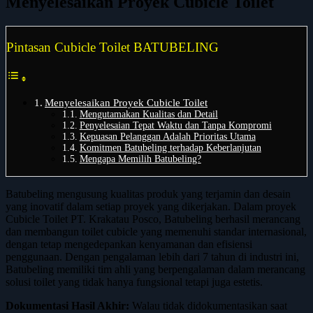
Menyelesaikan Proyek Cubicle Toilet
Pintasan Cubicle Toilet BATUBELING
Menyelesaikan Proyek Cubicle Toilet
Mengutamakan Kualitas dan Detail
Penyelesaian Tepat Waktu dan Tanpa Kompromi
Kepuasan Pelanggan Adalah Prioritas Utama
Komitmen Batubeling terhadap Keberlanjutan
Mengapa Memilih Batubeling?
Batubeling mengusung kualitas produk yang terjamin dan desain
yang inovatif dalam setiap proyek yang dikerjakan. Dalam proyek
Cubicle Toilet PT. Krakatau Posco, Batubeling berhasil merancang
dan membangun toilet cubicle yang memenuhi standar internasional,
dengan tetap mengedepankan kenyamanan dan efisiensi
penggunaan. Dengan pengalaman lebih dari 7 tahun di industri ini,
Batubeling memiliki tim ahli yang berpengalaman dalam merancang
solusi toilet yang tidak hanya fungsional tetapi juga estetis.
Dokumentasi Hasil Akhir:
Walau tidak didokumentasikan saat