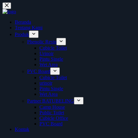
Skip
to
content
Beranda
Tentang Kami
Produk
Phenolic Resin
Cubicle Toilet
Urinoir
Pintu Single
Wet Area
PVC Board
Cubicle Toilet
urinoir
Pintu Single
Wet Area
Partner BATUBELING
Camp House
Public Toilet
Cubicle Office
PVC Board
Kontak