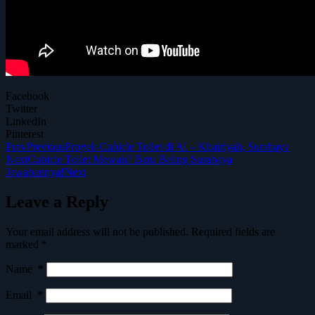
Facebook
Twitter
LinkedIn
Pinterest
Prev
Previous
Proyek Cubicle Toilet di Al – Khairiyah, Surabaya
Next
Cubicle Toilet Mewah? Batu Beling Surabaya
Jawabannya!
Next
Leave a Reply
Your email address will not be published.
Required fields are
marked
*
Name
*
Email
*