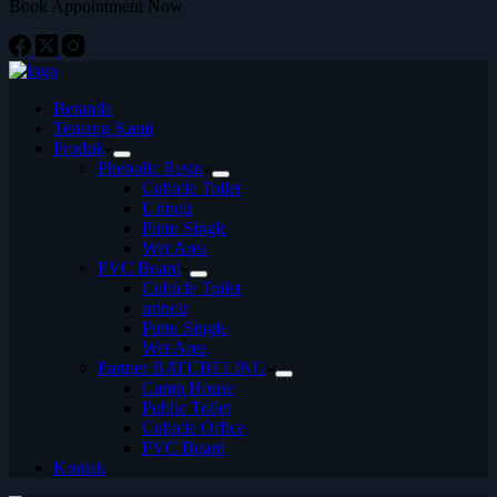
Book Appointment Now
Beranda
Tentang Kami
Produk
Phenolic Resin
Cubicle Toilet
Urinoir
Pintu Single
Wet Area
PVC Board
Cubicle Toilet
urinoir
Pintu Single
Wet Area
Partner BATUBELING
Camp House
Public Toilet
Cubicle Office
PVC Board
Kontak