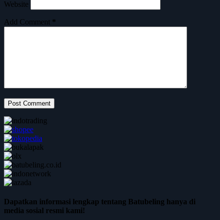
Website
Add Comment
*
Post Comment
Dapatkan informasi lengkap tentang Batubeling hanya di
media sosial resmi kami!