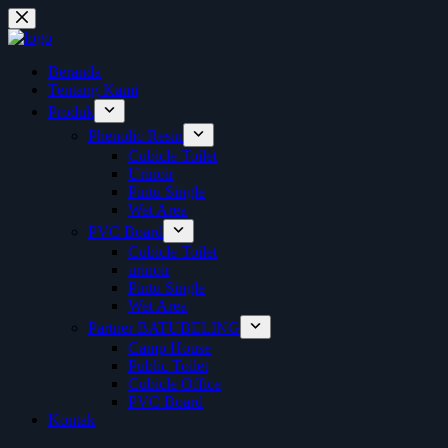
Skip
to
content
Beranda
Tentang Kami
Produk
Phenolic Resin
Cubicle Toilet
Urinoir
Pintu Single
Wet Area
PVC Board
Cubicle Toilet
urinoir
Pintu Single
Wet Area
Partner BATUBELING
Camp House
Public Toilet
Cubicle Office
PVC Board
Kontak