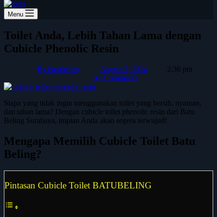
Menu
Toilet Anda, Lebih Tahan Lama dengan
Cubicle Phenolic Resin
By
batubeling
August 6, 2024
2:36 pm
No Comments
Siapa yang tidak ingin menggunakan toilet yang bersih, nyaman,
dan tahan lama? Dengan cubicle toilet phenolic resin dari Batu
Beling Surabaya, impian Anda akan segera terwujud!
Mengapa Memilih Cubicle Toilet Batu
Beling?
Pintasan Cubicle Toilet BATUBELING