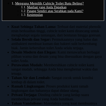
Mengapa Memilih Cubicle Toilet Batu Beling?
Manfaat yang Anda Dapatkan
Pasang Sendiri atau Serahkan pada Kami?
Kesimpulan
Kuat Sehinga Tahan Lama:
Terbuat dari material phenolic
resin berkualitas tinggi, cubicle toilet kami dirancang untuk
menghadapi segala tantangan, dari benturan hingga goresan.
Selalu Bersih dan Segar:
Permukaannya yang halus dan
antibakteri membuat kuman dan bakteri sulit berkembang
biak. Jamin kebersihan toilet Anda selalu terjaga.
Desain Modern dan Elegan:
Kami menawarkan berbagai
pilihan warna dan desain yang bisa disesuaikan dengan gaya
toilet Anda.
Perawatan Mudah:
Membersihkan cubicle toilet kami
sangat mudah, sehingga Anda bisa menghemat waktu dan
tenaga.
Tahan Air dan Lembab:
Sangat cocok untuk kondisi
lembap di dalam toilet.
Ramah Lingkungan:
Proses produksi kami ramah
lingkungan dan bahannya dapat didaur ulang.
Privasi Terjaga:
Dinding cubicle yang kedap suara
memberikan privasi yang Anda butuhkan.
Tahan Vandalisme:
Materialnya yang kuat membuatnya