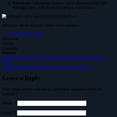
Tahan air:
Dilengkapi dengan sistem drainase yang baik,
sehingga tidak perlu khawatir dengan kebocoran.
#phenolic #resin #board cubicle toilet surabaya
bescube cubicle toilet
Facebook
Twitter
LinkedIn
Pinterest
Prev
Previous
Pemasangan Toilet cubicle untuk ballroom Selecta
hotel
Next
Proyek Toiletcubicle tol Surabaya Mojokerto
Next
Leave a Reply
Your email address will not be published.
Required fields are
marked
*
Name
*
Email
*