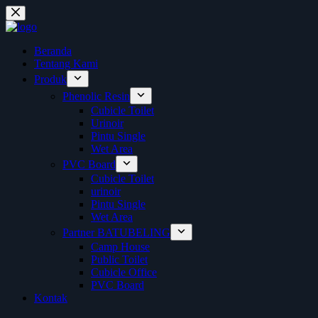
Skip
to
content
Beranda
Tentang Kami
Produk
Phenolic Resin
Cubicle Toilet
Urinoir
Pintu Single
Wet Area
PVC Board
Cubicle Toilet
urinoir
Pintu Single
Wet Area
Partner BATUBELING
Camp House
Public Toilet
Cubicle Office
PVC Board
Kontak