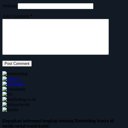
Website
Add Comment
*
Post Comment
Dapatkan informasi lengkap tentang Batubeling hanya di
media sosial resmi kami!