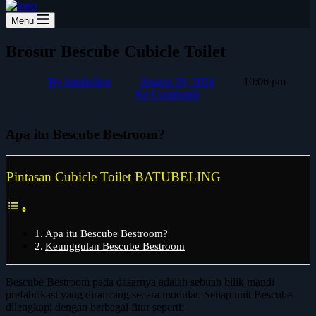
Menu
Brosur Bescube Cubicle Toilet
By
batubeling
August 20, 2024
10:06 pm
No Comments
Apa itu Bescube Bestroom?
Pintasan Cubicle Toilet BATUBELING
Apa itu Bescube Bestroom?
Keunggulan Bescube Bestroom
Bescube Bestroom pada dasarnya adalah sebuah bilik mandi
prefabrikasi yang dirancang secara modular. Setiap unit Bescube
dilengkapi dengan berbagai fitur seperti: