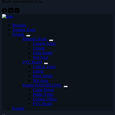
Book Appointment Now
Beranda
Tentang Kami
Produk
Phenolic Resin
Cubicle Toilet
Urinoir
Pintu Single
Wet Area
PVC Board
Cubicle Toilet
urinoir
Pintu Single
Wet Area
Partner BATUBELING
Camp House
Public Toilet
Cubicle Office
PVC Board
Kontak