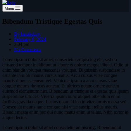
Menu
Bibendum Tristique Egestas Quis
By
batubeling
February 8, 2024
2:04 pm
No Comments
Lorem ipsum dolor sit amet, consectetur adipiscing elit, sed do
eiusmod tempor incididunt ut labore et dolore magna aliqua. Odio ut
enim blandit volutpat maecenas volutpat. Dignissim suspendisse in
est ante in nibh mauris cursus mattis. Arcu cursus vitae congue
mauris rhoncus aenean vel. Vehicula ipsum a arcu cursus vitae
congue mauris rhoncus aenean. Et ultrices neque ornare aenean
euismod elementum nisi. Bibendum ut tristique et egestas quis ipsum
suspendisse ultrices. Viverra ipsum nunc aliquet bibendum enim
facilisis gravida neque. Lectus quam id leo in vitae turpis massa sed.
Consequat mauris nunc congue nisi vitae suscipit tellus mauris.
Blandit massa enim nec dui nunc mattis enim ut tellus. Nibh tortor id
aliquet lectus.
Lorem ipsum dolor sit amet consectetur adipiscing. Bibendum ut