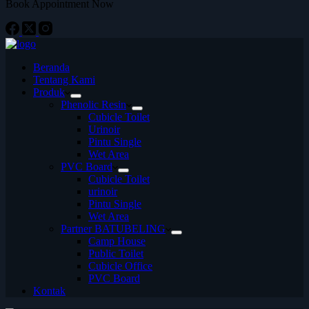
Book Appointment Now
Beranda
Tentang Kami
Produk
Phenolic Resin
Cubicle Toilet
Urinoir
Pintu Single
Wet Area
PVC Board
Cubicle Toilet
urinoir
Pintu Single
Wet Area
Partner BATUBELING
Camp House
Public Toilet
Cubicle Office
PVC Board
Kontak