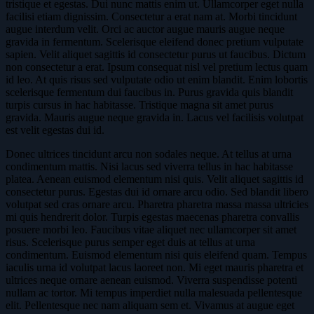
tristique et egestas. Dui nunc mattis enim ut. Ullamcorper eget nulla
facilisi etiam dignissim. Consectetur a erat nam at. Morbi tincidunt
augue interdum velit. Orci ac auctor augue mauris augue neque
gravida in fermentum. Scelerisque eleifend donec pretium vulputate
sapien. Velit aliquet sagittis id consectetur purus ut faucibus. Dictum
non consectetur a erat. Ipsum consequat nisl vel pretium lectus quam
id leo. At quis risus sed vulputate odio ut enim blandit. Enim lobortis
scelerisque fermentum dui faucibus in. Purus gravida quis blandit
turpis cursus in hac habitasse. Tristique magna sit amet purus
gravida. Mauris augue neque gravida in. Lacus vel facilisis volutpat
est velit egestas dui id.
Donec ultrices tincidunt arcu non sodales neque. At tellus at urna
condimentum mattis. Nisi lacus sed viverra tellus in hac habitasse
platea. Aenean euismod elementum nisi quis. Velit aliquet sagittis id
consectetur purus. Egestas dui id ornare arcu odio. Sed blandit libero
volutpat sed cras ornare arcu. Pharetra pharetra massa massa ultricies
mi quis hendrerit dolor. Turpis egestas maecenas pharetra convallis
posuere morbi leo. Faucibus vitae aliquet nec ullamcorper sit amet
risus. Scelerisque purus semper eget duis at tellus at urna
condimentum. Euismod elementum nisi quis eleifend quam. Tempus
iaculis urna id volutpat lacus laoreet non. Mi eget mauris pharetra et
ultrices neque ornare aenean euismod. Viverra suspendisse potenti
nullam ac tortor. Mi tempus imperdiet nulla malesuada pellentesque
elit. Pellentesque nec nam aliquam sem et. Vivamus at augue eget