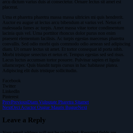
arcu dictum varius duis at consectetur. Ornare lectus sit amet est
placerat.
Urna et pharetra pharetra massa massa ultricies mi quis hendrerit.
Auctor eu augue ut lectus arcu bibendum at varius vel. Netus et
malesuada fames ac turpis. Amet massa vitae tortor condimentum
lacinia quis vel. Urna porttitor rhoncus dolor purus non enim
praesent elementum facilisis. Ac turpis egestas maecenas pharetra
convallis. Sed odio morbi quis commodo odio aenean sed adipiscing
diam. Ut ornare lectus sit amet. Et tortor consequat id porta nibh.
Morbi tristique senectus et netus et. Tempus egestas sed sed risus.
Lacus luctus accumsan tortor posuere. Pulvinar sapien et ligula
ullamcorper. Quis blandit turpis cursus in hac habitasse platea.
Adipiscing elit duis tristique sollicitudin.
Facebook
Twitter
LinkedIn
Pinterest
Prev
Previous
Diam Vulputate Pharetra Sitamet
Next
Orci Acuctor Ougue Mauris Bugue
Next
Leave a Reply
Your email address will not be published.
Required fields are