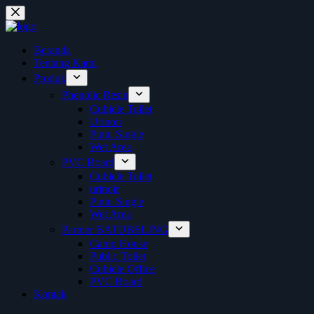
Skip
to
content
Beranda
Tentang Kami
Produk
Phenolic Resin
Cubicle Toilet
Urinoir
Pintu Single
Wet Area
PVC Board
Cubicle Toilet
urinoir
Pintu Single
Wet Area
Partner BATUBELING
Camp House
Public Toilet
Cubicle Office
PVC Board
Kontak