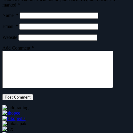
marked
*
Name
*
Email
*
Website
Add Comment
*
Post Comment