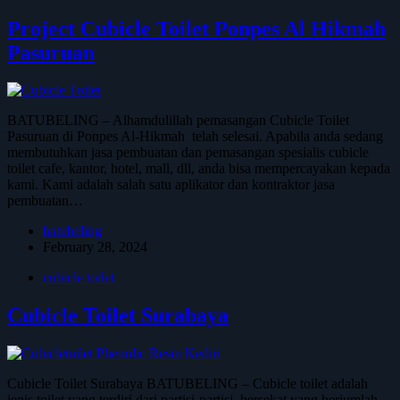
Project Cubicle Toilet Ponpes Al Hikmah
Pasuruan
BATUBELING – Alhamdulillah pemasangan Cubicle Toilet
Pasuruan di Ponpes Al-Hikmah telah selesai. Apabila anda sedang
membutuhkan jasa pembuatan dan pemasangan spesialis cubicle
toilet cafe, kantor, hotel, mall, dll, anda bisa mempercayakan kepada
kami. Kami adalah salah satu aplikator dan kontraktor jasa
pembuatan…
batubeling
February 28, 2024
cubicle toilet
Cubicle Toilet Surabaya
Cubicle Toilet Surabaya BATUBELING – Cubicle toilet adalah
jenis toilet yang terdiri dari partisi-partisi, bersekat yang berjumlah