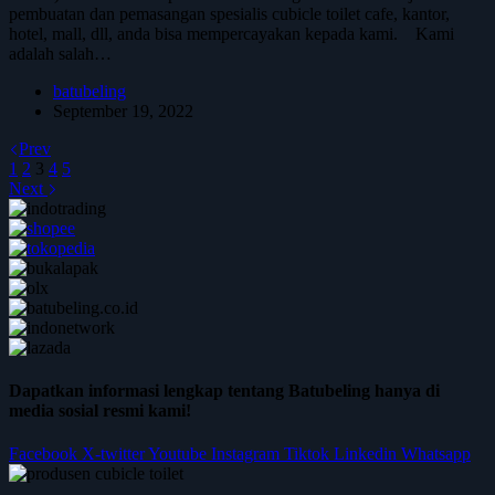
pembuatan dan pemasangan spesialis cubicle toilet cafe, kantor,
hotel, mall, dll, anda bisa mempercayakan kepada kami. Kami
adalah salah…
batubeling
September 19, 2022
Prev
1
2
3
4
5
Next
Dapatkan informasi lengkap tentang Batubeling hanya di
media sosial resmi kami!
Facebook
X-twitter
Youtube
Instagram
Tiktok
Linkedin
Whatsapp