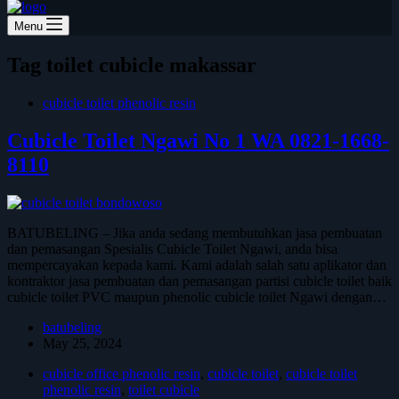
Menu
Tag
toilet cubicle makassar
cubicle toilet phenolic resin
Cubicle Toilet Ngawi No 1 WA 0821-1668-
8110
BATUBELING – Jika anda sedang membutuhkan jasa pembuatan
dan pemasangan Spesialis Cubicle Toilet Ngawi, anda bisa
mempercayakan kepada kami. Kami adalah salah satu aplikator dan
kontraktor jasa pembuatan dan pemasangan partisi cubicle toilet baik
cubicle toilet PVC maupun phenolic cubicle toilet Ngawi dengan…
batubeling
May 25, 2024
cubicle office phenolic resin
,
cubicle toilet
,
cubicle toilet
phenolic resin
,
toilet cubicle