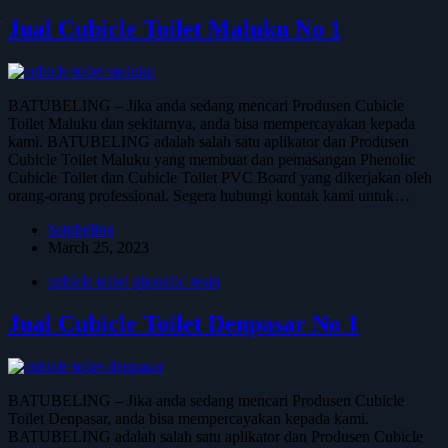
Jual Cubicle Toilet Maluku No 1
BATUBELING – Jika anda sedang mencari Produsen Cubicle
Toilet Maluku dan sekitarnya, anda bisa mempercayakan kepada
kami. BATUBELING adalah salah satu aplikator dan Produsen
Cubicle Toilet Maluku yang membuat dan pemasangan Phenolic
Cubicle Toilet dan Cubicle Toilet PVC Board yang dikerjakan oleh
orang-orang professional. Segera hubungi kontak kami untuk…
batubeling
March 25, 2023
cubicle toilet phenolic resin
Jual Cubicle Toilet Denpasar No 1
BATUBELING – Jika anda sedang mencari Produsen Cubicle
Toilet Denpasar, anda bisa mempercayakan kepada kami.
BATUBELING adalah salah satu aplikator dan Produsen Cubicle