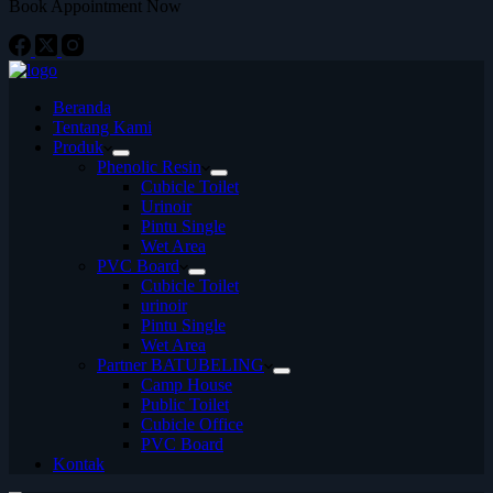
Book Appointment Now
Beranda
Tentang Kami
Produk
Phenolic Resin
Cubicle Toilet
Urinoir
Pintu Single
Wet Area
PVC Board
Cubicle Toilet
urinoir
Pintu Single
Wet Area
Partner BATUBELING
Camp House
Public Toilet
Cubicle Office
PVC Board
Kontak