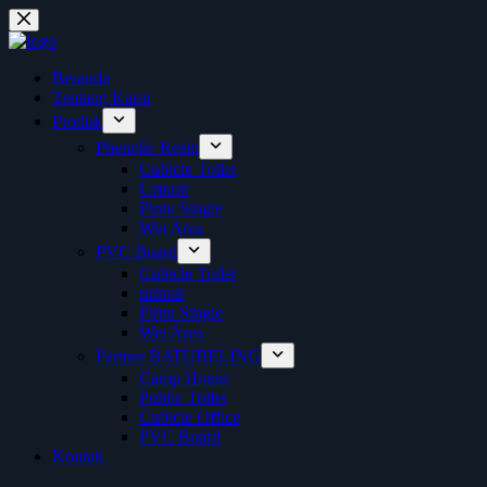
Skip
to
content
Beranda
Tentang Kami
Produk
Phenolic Resin
Cubicle Toilet
Urinoir
Pintu Single
Wet Area
PVC Board
Cubicle Toilet
urinoir
Pintu Single
Wet Area
Partner BATUBELING
Camp House
Public Toilet
Cubicle Office
PVC Board
Kontak