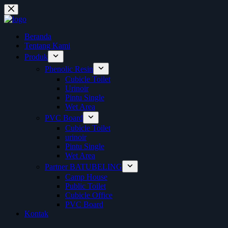
Skip
to
content
Beranda
Tentang Kami
Produk
Phenolic Resin
Cubicle Toilet
Urinoir
Pintu Single
Wet Area
PVC Board
Cubicle Toilet
urinoir
Pintu Single
Wet Area
Partner BATUBELING
Camp House
Public Toilet
Cubicle Office
PVC Board
Kontak