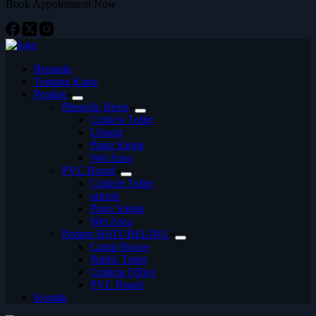
Book Appointment Now
Beranda
Tentang Kami
Produk
Phenolic Resin
Cubicle Toilet
Urinoir
Pintu Single
Wet Area
PVC Board
Cubicle Toilet
urinoir
Pintu Single
Wet Area
Partner BATUBELING
Camp House
Public Toilet
Cubicle Office
PVC Board
Kontak