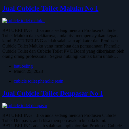
Jual Cubicle Toilet Maluku No 1
BATUBELING – Jika anda sedang mencari Produsen Cubicle
Toilet Maluku dan sekitarnya, anda bisa mempercayakan kepada
kami. BATUBELING adalah salah satu aplikator dan Produsen
Cubicle Toilet Maluku yang membuat dan pemasangan Phenolic
Cubicle Toilet dan Cubicle Toilet PVC Board yang dikerjakan oleh
orang-orang professional. Segera hubungi kontak kami untuk…
batubeling
March 25, 2023
cubicle toilet phenolic resin
Jual Cubicle Toilet Denpasar No 1
BATUBELING – Jika anda sedang mencari Produsen Cubicle
Toilet Denpasar, anda bisa mempercayakan kepada kami.
BATUBELING adalah salah satu aplikator dan Produsen Cubicle