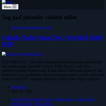
Menu
Tag
jual phenolic cubicle toilet
cubicle toilet phenolic resin
Cubicle Toilet Ngawi No 1 WA 0821-1668-
8110
BATUBELING – Jika anda sedang membutuhkan jasa pembuatan
dan pemasangan Spesialis Cubicle Toilet Ngawi, anda bisa
mempercayakan kepada kami. Kami adalah salah satu aplikator dan
kontraktor jasa pembuatan dan pemasangan partisi cubicle toilet baik
cubicle toilet PVC maupun phenolic cubicle toilet Ngawi dengan…
batubeling
May 25, 2024
cubicle office phenolic resin
,
cubicle toilet
,
cubicle toilet
phenolic resin
,
toilet cubicle