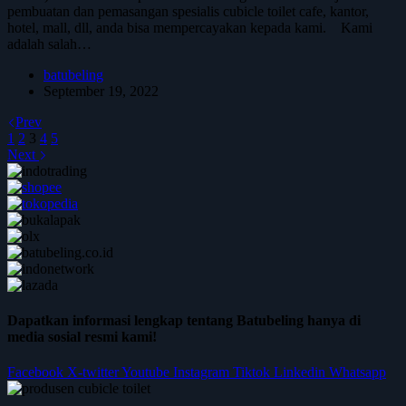
pembuatan dan pemasangan spesialis cubicle toilet cafe, kantor,
hotel, mall, dll, anda bisa mempercayakan kepada kami. Kami
adalah salah…
batubeling
September 19, 2022
Prev
1
2
3
4
5
Next
Dapatkan informasi lengkap tentang Batubeling hanya di
media sosial resmi kami!
Facebook
X-twitter
Youtube
Instagram
Tiktok
Linkedin
Whatsapp