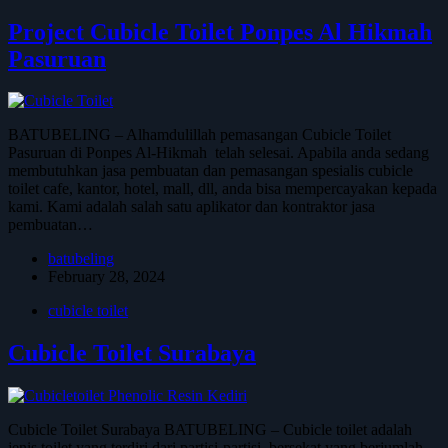
Project Cubicle Toilet Ponpes Al Hikmah
Pasuruan
BATUBELING – Alhamdulillah pemasangan Cubicle Toilet
Pasuruan di Ponpes Al-Hikmah telah selesai. Apabila anda sedang
membutuhkan jasa pembuatan dan pemasangan spesialis cubicle
toilet cafe, kantor, hotel, mall, dll, anda bisa mempercayakan kepada
kami. Kami adalah salah satu aplikator dan kontraktor jasa
pembuatan…
batubeling
February 28, 2024
cubicle toilet
Cubicle Toilet Surabaya
Cubicle Toilet Surabaya BATUBELING – Cubicle toilet adalah
jenis toilet yang terdiri dari partisi-partisi, bersekat yang berjumlah