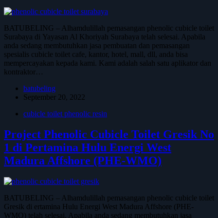
BATUBELING – Alhamdulillah pemasangan phenolic cubicle toilet
Surabaya di Yayasan Al Khoriyah Surabaya telah selesai. Apabila
anda sedang membutuhkan jasa pembuatan dan pemasangan
spesialis cubicle toilet cafe, kantor, hotel, mall, dll, anda bisa
mempercayakan kepada kami. Kami adalah salah satu aplikator dan
kontraktor…
batubeling
September 20, 2022
cubicle toilet phenolic resin
Project Phenolic Cubicle Toilet Gresik No
1 di Pertamina Hulu Energi West
Madura Affshore (PHE-WMO)
BATUBELING – Alhamdulillah pemasangan phenolic cubicle toilet
Gresik di ertamina Hulu Energi West Madura Affshore (PHE-
WMO) telah selesai. Apabila anda sedang membutuhkan jasa