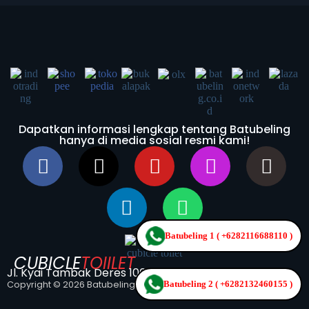
Dapatkan informasi lengkap tentang Batubeling
hanya di media sosial resmi kami!
Batubeling 1 ( +6282116688110 )
CUBICLE
TOIILET
Jl. Kyai Tambak Deres 100b Surabaya
Copyright © 2026 Batubeling
Batubeling 2 ( +6282132460155 )